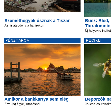
Szeméthegyek úsznak a Tiszán
Busz: Bled, 
Tátralomnic
Az ár átsodorja a határokon
Új helyekre indíto
PÉNZTÁRCA
RECIKLI
Amikor a bankkártya sem elég
Beporzók n
Erre (is) figyelj utazásnál
Jó lesz csütörtök