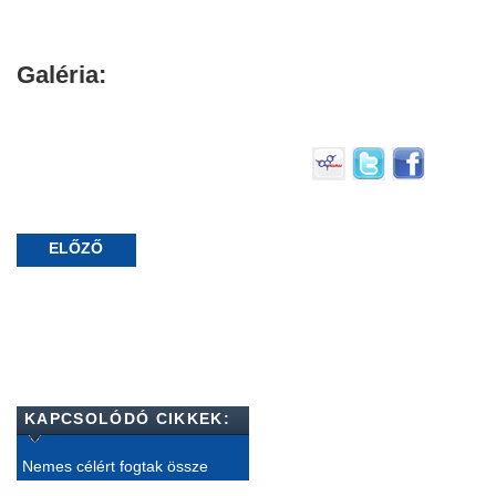
Galéria:
ELŐZŐ
KAPCSOLÓDÓ CIKKEK:
Nemes célért fogtak össze