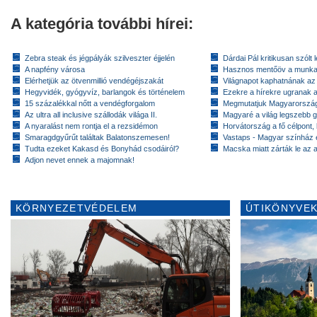
A kategória további hírei:
Zebra steak és jégpályák szilveszter éjjelén
Dárdai Pál kritikusan szólt 
A napfény városa
Hasznos mentőöv a munkan
Elérhetjük az ötvenmillió vendégéjszakát
Világnapot kaphatnának az 
Hegyvidék, gyógyvíz, barlangok és történelem
Ezekre a hírekre ugranak a 
15 százalékkal nőtt a vendégforgalom
Megmutatjuk Magyarország 
Az ultra all inclusive szállodák világa II.
Magyaré a világ legszebb g
A nyaralást nem rontja el a rezsidémon
Horvátország a fő célpont,
Smaragdgyűrűt találtak Balatonszemesen!
Vastaps - Magyar színház e
Tudta ezeket Kakasd és Bonyhád csodáiról?
Macska miatt zárták le az a
Adjon nevet ennek a majomnak!
KÖRNYEZETVÉDELEM
ÚTIKÖNYVEK