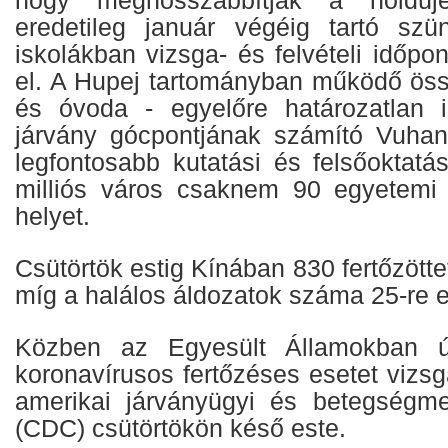
eredetileg január végéig tartó szü
iskolákban vizsga- és felvételi időpon
el. A Hupej tartományban működő ös
és óvoda - egyelőre határozatlan i
járvány gócpontjának számító Vuhan
legfontosabb kutatási és felsőoktatá
milliós város csaknem 90 egyetemi
helyet.
Csütörtök estig Kínában 830 fertőzötte
míg a halálos áldozatok száma 25-re 
Közben az Egyesült Államokban úja
koronavírusos fertőzéses esetet vizsg
amerikai járványügyi és betegségme
(CDC) csütörtökön késő este.