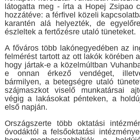
látogatta meg - írta a Hopej Zsipao c
hozzátéve: a férfivel közeli kapcsolat
karantén alá helyezték, de egyelőr
észleltek a fertőzésre utaló tüneteket.
A főváros több lakónegyedében az in
felmérést tartott az ott lakók körében 
hogy jártak-e a közelmúltban Vuhanba
e onnan érkező vendéget, illetve
bármilyen, a betegségre utaló tünete
szájmaszkot viselő munkatársai ajtó
végig a lakásokat pénteken, a hold
első napján.
Országszerte több oktatási intézm
óvodáktól a felsőoktatási intézmények
hogy meghosszabbítják a holdúj