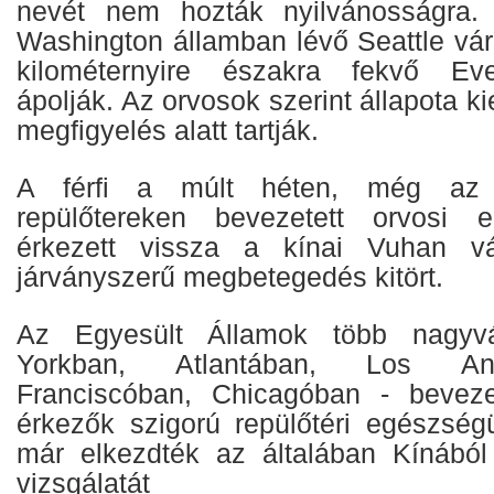
nevét nem hozták nyilvánosságra.
Washington államban lévő Seattle vár
kilométernyire északra fekvő Eve
ápolják. Az orvosok szerint állapota ki
megfigyelés alatt tartják.
A férfi a múlt héten, még az 
repülőtereken bevezetett orvosi el
érkezett vissza a kínai Vuhan vá
járványszerű megbetegedés kitört.
Az Egyesült Államok több nagyv
Yorkban, Atlantában, Los An
Franciscóban, Chicagóban - bevez
érkezők szigorú repülőtéri egészség
már elkezdték az általában Kínából
vizsgálatát