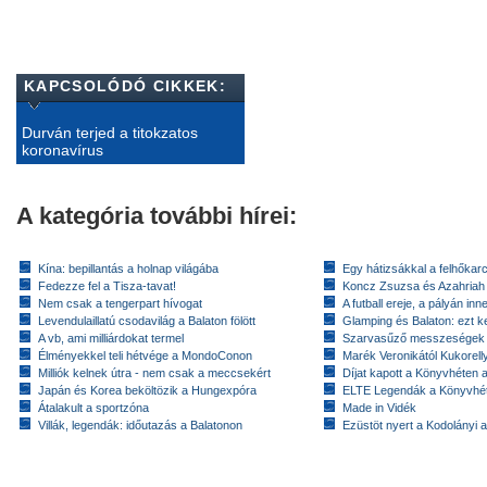
KAPCSOLÓDÓ CIKKEK:
Durván terjed a titokzatos
koronavírus
A kategória további hírei:
Kína: bepillantás a holnap világába
Egy hátizsákkal a felhőkarc
Fedezze fel a Tisza-tavat!
Koncz Zsuzsa és Azahriah
Nem csak a tengerpart hívogat
A futball ereje, a pályán inn
Levendulaillatú csodavilág a Balaton fölött
Glamping és Balaton: ezt ke
A vb, ami milliárdokat termel
Szarvasűző messzeségek
Élményekkel teli hétvége a MondoConon
Marék Veronikától Kukorell
Milliók kelnek útra - nem csak a meccsekért
Díjat kapott a Könyvhéten
Japán és Korea beköltözik a Hungexpóra
ELTE Legendák a Könyvhé
Átalakult a sportzóna
Made in Vidék
Villák, legendák: időutazás a Balatonon
Ezüstöt nyert a Kodolányi