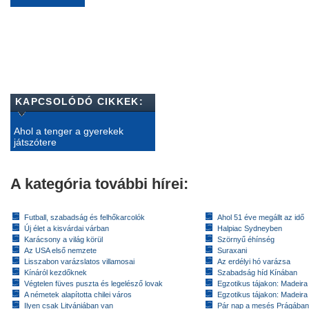
KAPCSOLÓDÓ CIKKEK:
Ahol a tenger a gyerekek
játszótere
A kategória további hírei:
Futball, szabadság és felhőkarcolók
Ahol 51 éve megállt az idő
Új élet a kisvárdai várban
Halpiac Sydneyben
Karácsony a világ körül
Szörnyű éhínség
Az USA első nemzete
Suraxani
Lisszabon varázslatos villamosai
Az erdélyi hó varázsa
Kínáról kezdőknek
Szabadság híd Kínában
Végtelen füves puszta és legelésző lovak
Egzotikus tájakon: Madeira 
A németek alapította chilei város
Egzotikus tájakon: Madeira 
Ilyen csak Litvániában van
Pár nap a mesés Prágában