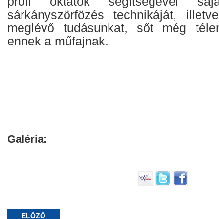
profi oktatók segítségével saj
sárkányszörfözés technikáját, illetve
meglévő tudásunkat, sőt még téle
ennek a műfajnak.
Galéria:
ELŐZŐ