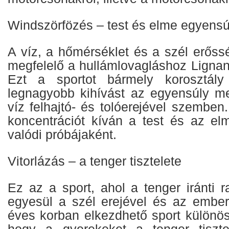
Windszörfözés – test és elme egyensú
A víz, a hőmérséklet és a szél erőss
megfelelő a hullámlovagláshoz Ligna
Ezt a sportot bármely korosztály 
legnagyobb kihívást az egyensúly meg
víz felhajtó- és tolóerejével szemben
koncentrációt kíván a test és az e
valódi próbájaként.
Vitorlázás – a tenger tisztelete
Ez az a sport, ahol a tenger iránti 
egyesül a szél erejével és az ember
éves korban elkezdhető sport különös
hogy a gyerekeket a tenger tisztel