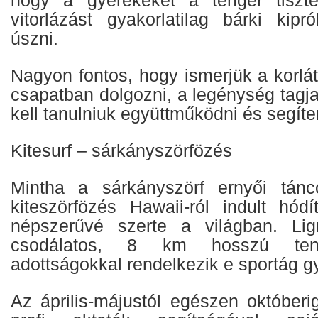
vitorlázást gyakorlatilag bárki kipr
úszni.
Nagyon fontos, hogy ismerjük a korlát
csapatban dolgozni, a legénység tagj
kell tanulniuk együttműködni és segít
Kitesurf – sárkányszörfözés
Mintha a sárkányszörf ernyői tánc
kiteszörfözés Hawaii-ról indult hódí
népszerűvé szerte a világban. Li
csodálatos, 8 km hosszú tenge
adottságokkal rendelkezik e sportág g
Az április-májustól egészen októberi