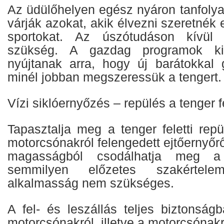
Az üdülőhelyen egész nyáron tanfoly
várják azokat, akik élvezni szeretné
sportokat. Az úszótudáson kívül
szükség. A gazdag programok kiv
nyújtanak arra, hogy új barátokkal
minél jobban megszeressük a tengert.
Vízi siklóernyőzés – repülés a tenger f
Tapasztalja meg a tenger feletti rep
motorcsónakról felengedett ejtőernyőr
magasságból csodálhatja meg a 
semmilyen előzetes szakértele
alkalmasság nem szükséges.
A fel- és leszállás teljes biztonság
motorcsónakról, illetve a motorcsónakr