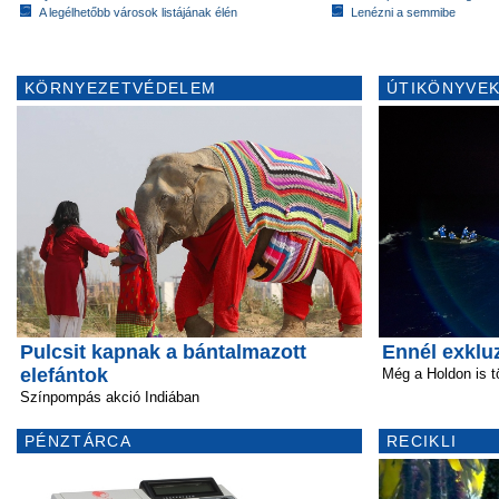
A legélhetőbb városok listájának élén
Lenézni a semmibe
KÖRNYEZETVÉDELEM
ÚTIKÖNYVEK
Pulcsit kapnak a bántalmazott
Ennél exkluz
elefántok
Még a Holdon is t
Színpompás akció Indiában
PÉNZTÁRCA
RECIKLI