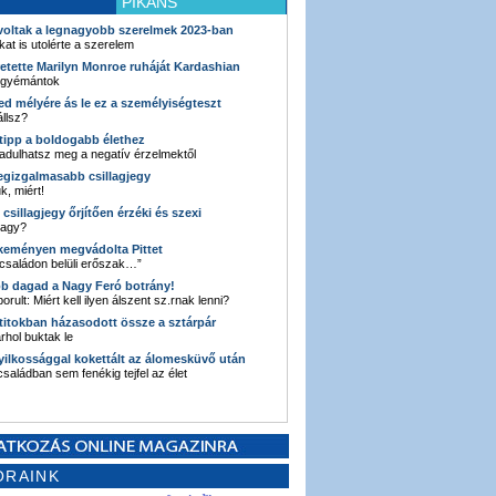
PIKÁNS
 voltak a legnagyobb szerelmek 2023-ban
kat is utolérte a szerelem
retette Marilyn Monroe ruháját Kardashian
 gyémántok
ked mélyére ás le ez a személyiségteszt
llsz?
i tipp a boldogabb élethez
adulhatsz meg a negatív érzelmektől
legizgalmasabb csillagjegy
k, miért!
3 csillagjegy őrjítően érzéki és szexi
vagy?
e keményen megvádolta Pittet
 családon belüli erőszak…”
bb dagad a Nagy Feró botrány!
orult: Miért kell ilyen álszent sz.rnak lenni?
 titokban házasodott össze a sztárpár
hol buktak le
yilkossággal kokettált az álomesküvő után
 családban sem fenékig tejfel az élet
ORAINK