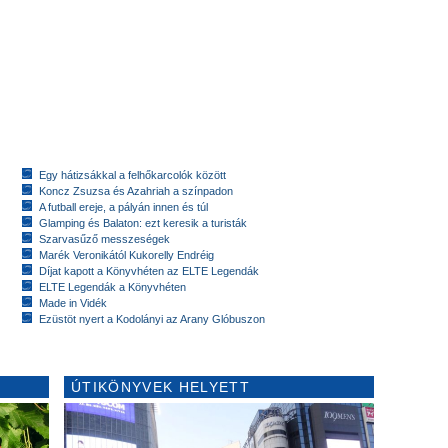
Egy hátizsákkal a felhőkarcolók között
Koncz Zsuzsa és Azahriah a színpadon
A futball ereje, a pályán innen és túl
Glamping és Balaton: ezt keresik a turisták
Szarvasűző messzeségek
Marék Veronikától Kukorelly Endréig
Díjat kapott a Könyvhéten az ELTE Legendák
ELTE Legendák a Könyvhéten
Made in Vidék
Ezüstöt nyert a Kodolányi az Arany Glóbuszon
ÚTIKÖNYVEK HELYETT