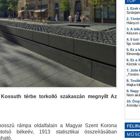
TOP
1. Ezek
Sztárjain
2. Tönk
Hiányzó
3. A lel
Készen á
4. 5 tut
Így szab
5. Ez a 
Elmondju
6. Ez a 
Köztük 
7. Joli
„Történt
8. Tová
Majka kib
9. Nagy
Nem akár
Kossuth térbe torkolló szakaszán
megnyílt Az
10. Öng
A királyi
hosszú rámpa oldalfalain a Magyar Szent Korona
tolsó békeév, 1913 statisztikai összeírásában
MŰS
sható.