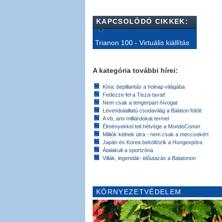
KAPCSOLÓDÓ CIKKEK:
Trianon 100 - Virtuális kiállítás
A kategória további hírei:
Kína: bepillantás a holnap világába
Fedezze fel a Tisza-tavat!
Nem csak a tengerpart hívogat
Levendulaillatú csodavilág a Balaton fölött
A vb, ami milliárdokat termel
Élményekkel teli hétvége a MondoConon
Milliók kelnek útra - nem csak a meccsekért
Japán és Korea beköltözik a Hungexpóra
Átalakult a sportzóna
Villák, legendák: időutazás a Balatonon
KÖRNYEZETVÉDELEM