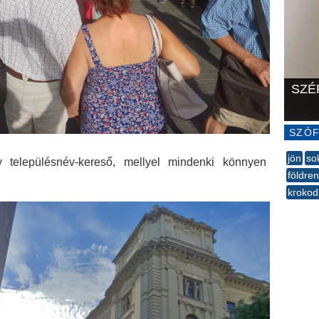
SZÉ
SZÓF
jön
so
településnév-kereső, mellyel mindenki könnyen
földre
.
krokod
--