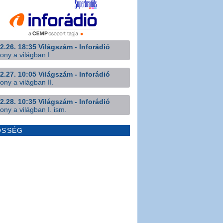
2.26. 18:35 Világszám - Inforádió
ony a világban I.
2.27. 10:05 Világszám - Inforádió
ony a világban II.
2.28. 10:35 Világszám - Inforádió
ony a világban I. ism.
ÖSSÉG