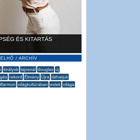
PSÉG ÉS KITARTÁS
ELHŐ / ARCHÍV
k
királyok
lajosnál
douglas
új
ngés
rekord
Élmény
Újra
láthatjuk
ilfarmon
világkultúrában
estek
világa