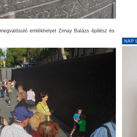
 megvalósuló emlékhelyet Zimay Balázs építész és
NAP 