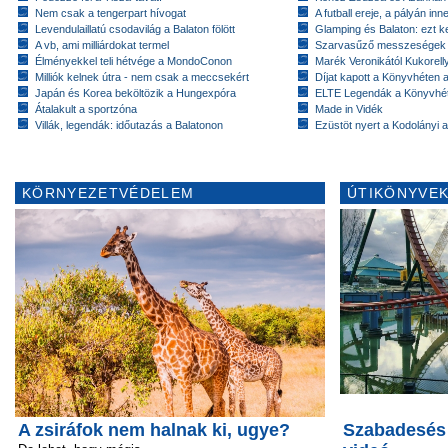
Nem csak a tengerpart hívogat
A futball ereje, a pályán inn
Levendulaillatú csodavilág a Balaton fölött
Glamping és Balaton: ezt ke
A vb, ami milliárdokat termel
Szarvasűző messzeségek
Élményekkel teli hétvége a MondoConon
Marék Veronikától Kukorell
Milliók kelnek útra - nem csak a meccsekért
Díjat kapott a Könyvhéten
Japán és Korea beköltözik a Hungexpóra
ELTE Legendák a Könyvhé
Átalakult a sportzóna
Made in Vidék
Villák, legendák: időutazás a Balatonon
Ezüstöt nyert a Kodolányi
KÖRNYEZETVÉDELEM
ÚTIKÖNYVEK
A zsiráfok nem halnak ki, ugye?
Szabadesés 