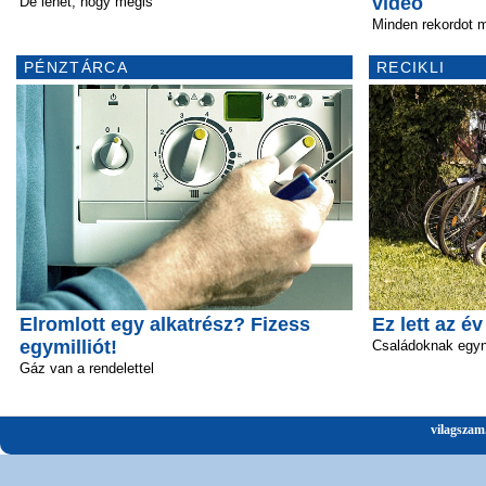
videó
De lehet, hogy mégis
Minden rekordot 
PÉNZTÁRCA
RECIKLI
Elromlott egy alkatrész? Fizess
Ez lett az é
egymilliót!
Családoknak egyn
Gáz van a rendelettel
vilagszam