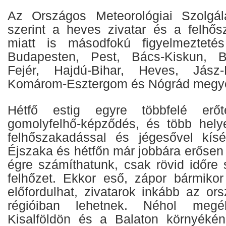
Az Országos Meteorológiai Szolgála
szerint a heves zivatar és a felhő
miatt is másodfokú figyelmezteté
Budapesten, Pest, Bács-Kiskun, B
Fejér, Hajdú-Bihar, Heves, Jász-
Komárom-Esztergom és Nógrád megy
Hétfő estig egyre többfelé erőt
gomolyfelhő-képződés, és több hely
felhőszakadással és jégesővel kísér
Éjszaka és hétfőn már jobbára erősen 
égre számíthatunk, csak rövid időre 
felhőzet. Ekkor eső, zápor bármikor
előfordulhat, zivatarok inkább az ors
régióiban lehetnek. Néhol megé
Kisalföldön és a Balaton környéké