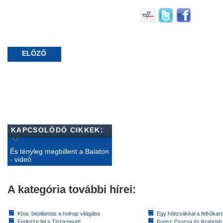
ELŐZŐ
KAPCSOLÓDÓ CIKKEK:
És tényleg megbillent a Balaton
- videó
A kategória további hírei:
Kína: bepillantás a holnap világába
Egy hátizsákkal a felhőkarc
Fedezze fel a Tisza-tavat!
Koncz Zsuzsa és Azahriah