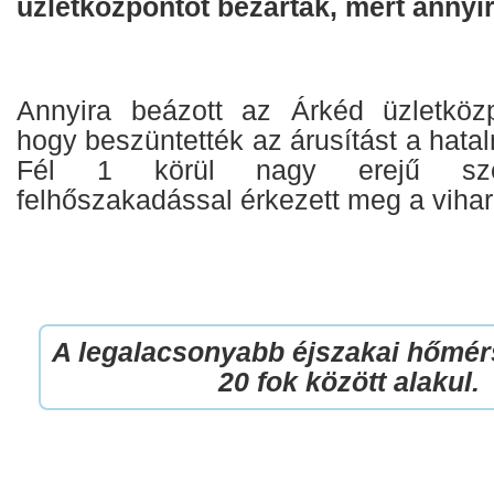
üzletközpontot bezárták, mert annyir
Annyira beázott az Árkéd üzletköz
hogy beszüntették az árusítást a hata
Fél 1 körül nagy erejű szél
felhőszakadással érkezett meg a viha
A legalacsonyabb éjszakai hőmér
20 fok között alakul.