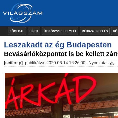
FŐOLDAL
HÍREK
ÚTIKÖNYVEK HELYETT
MÉDIASZEREPLÉS
KÖ
Leszakadt az ég Budapesten
Bevásárlóközpontot is be kellett zár
[seifert.p]
publikálva: 2020-06-14 16:26:00 |
Nyomtatás