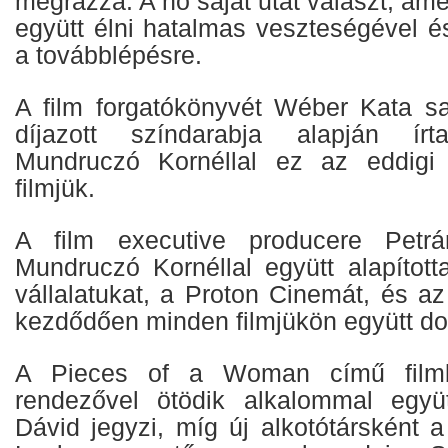
megrázza. A nő saját utat választ, am
együtt élni hatalmas veszteségével é
a továbblépésre.
A film forgatókönyvét Wéber Kata sa
díjazott színdarabja alapján írta
Mundruczó Kornéllal ez az eddigi
filmjük.
A film executive producere Petrán
Mundruczó Kornéllal együtt alapítot
vállalatukat, a Proton Cinemát, és a
kezdődően minden filmjükön együtt do
A Pieces of a Woman című film
rendezővel ötödik alkalommal egy
Dávid jegyzi, míg új alkotótársként 