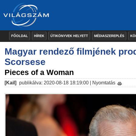
FŐOLDAL
HÍREK
ÚTIKÖNYVEK HELYETT
MÉDIASZEREPLÉS
KÖ
Magyar rendező filmjének pro
Scorsese
Pieces of a Woman
[Kail]
publikálva: 2020-08-18 18:19:00 |
Nyomtatás