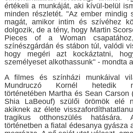
értékeli a munkáját, aki kívül-belül is
minden részletét. "Az ember mindig 
magát, amikor intim és szívéhez kö
dolgozik, de a tény, hogy Martin Scors
Pieces of a Woman csapatához, 
színészgárdán és stábon túl, valódi vi
hogy megéri azt kockáztatni, hog
személyeset alkothassunk" - mondta a
A filmes és színházi munkáival vil
Mundruczó Kornél hetedik nagy
történetében Martha és Sean Carson 
Shia LaBeouf) szülői örömök elé n
akiknek az élete visszafordíthatatlan
tragikus otthonszülés hatására. 
történetben a fiatal édesanya gyásza 