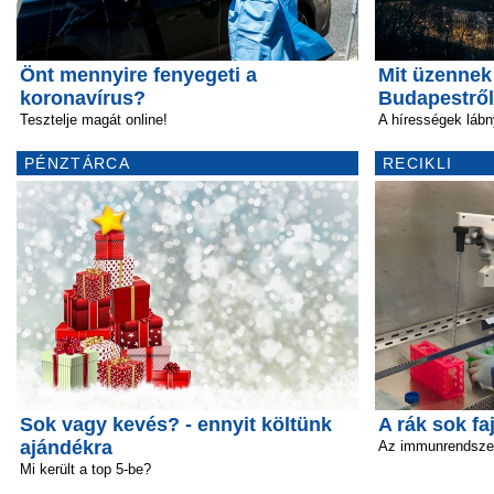
Önt mennyire fenyegeti a
Mit üzennek 
koronavírus?
Budapestrő
Tesztelje magát online!
A hírességek láb
PÉNZTÁRCA
RECIKLI
Sok vagy kevés? - ennyit költünk
A rák sok fa
ajándékra
Az immunrendszer 
Mi került a top 5-be?