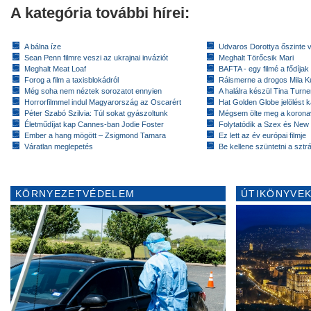
A kategória további hírei:
A bálna íze
Udvaros Dorottya őszinte 
Sean Penn filmre veszi az ukrajnai inváziót
Meghalt Törőcsik Mari
Meghalt Meat Loaf
BAFTA - egy filmé a fődíja
Forog a film a taxisblokádról
Ráismerne a drogos Mila K
Még soha nem néztek sorozatot ennyien
A halálra készül Tina Turne
Horrorfilmmel indul Magyarország az Oscarért
Hat Golden Globe jelölést 
Péter Szabó Szilvia: Túl sokat gyászoltunk
Mégsem ölte meg a koronav
Életműdíjat kap Cannes-ban Jodie Foster
Folytatódik a Szex és New
Ember a hang mögött – Zsigmond Tamara
Ez lett az év európai filmje
Váratlan meglepetés
Be kellene szüntetni a szt
KÖRNYEZETVÉDELEM
ÚTIKÖNYVEK