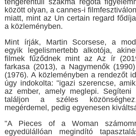
tengerentúli szakma régóta figyelemm
között olyan, a cannes-i filmfesztiválo
miatt, mint az Un certain regard fődíja
a közleményben.
Mint írják, Martin Scorsese, a mod
egyik legelismertebb alkotója, aki
filmek fűződnek mint az Az ír (201
farkasa (2013), a Nagymenők (1990)
(1976). A közleményben a rendezőt id
úgy indokolta: "igazi szerencse, amiko
az ember, amely meglepi. Segíteni 
találjon a széles közönséghe
megérdemel, pedig egyenesen kiválts
"A Pieces of a Woman számom
egyedülállóan megindító tapasztal