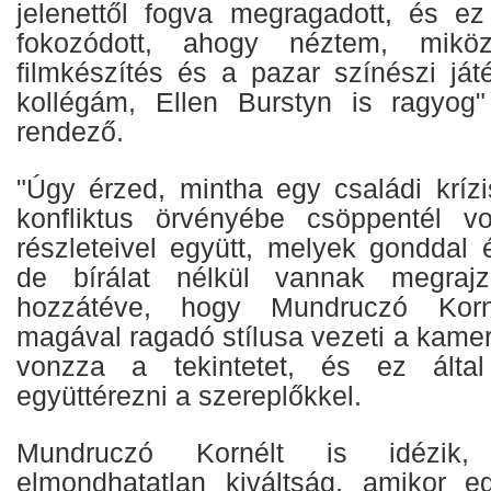
jelenettől fogva megragadott, és e
fokozódott, ahogy néztem, mikö
filmkészítés és a pazar színészi ját
kollégám, Ellen Burstyn is ragyog"
rendező.
"Úgy érzed, mintha egy családi krízi
konfliktus örvényébe csöppentél v
részleteivel együtt, melyek gonddal 
de bírálat nélkül vannak megrajz
hozzátéve, hogy Mundruczó Kor
magával ragadó stílusa vezeti a kame
vonzza a tekintetet, és ez által
együttérezni a szereplőkkel.
Mundruczó Kornélt is idézik,
elmondhatatlan kiváltság, amikor 