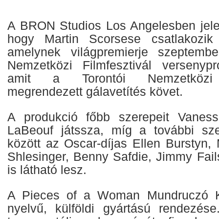
A BRON Studios Los Angelesben jele
hogy Martin Scorsese csatlakozik
amelynek világpremierje szeptemb
Nemzetközi Filmfesztivál versenypr
amit a Torontói Nemzetközi F
megrendezett gálavetítés követ.
A produkció főbb szerepeit Vanes
LaBeouf játssza, míg a további sz
között az Oscar-díjas Ellen Burstyn, M
Shlesinger, Benny Safdie, Jimmy Fai
is látható lesz.
A Pieces of a Woman Mundruczó Ko
nyelvű, külföldi gyártású rendezés