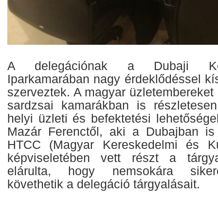
A delegációnak a Dubaji Ke
Iparkamarában nagy érdeklődéssel kís
szerveztek. A magyar üzletembereket 
sardzsai kamarákban is részletesen
helyi üzleti és befektetési lehetőség
Mazár Ferenctől, aki a Dubajban is
HTCC (Magyar Kereskedelmi és Kul
képviseletében vett részt a tárgy
elárulta, hogy nemsokára siker
követhetik a delegáció tárgyalásait.