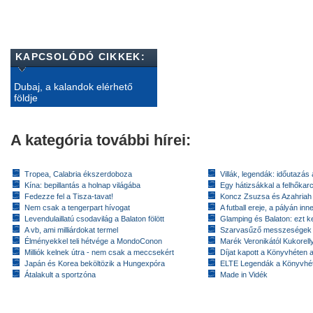
KAPCSOLÓDÓ CIKKEK:
Dubaj, a kalandok elérhető
földje
A kategória további hírei:
Tropea, Calabria ékszerdoboza
Villák, legendák: időutazás
Kína: bepillantás a holnap világába
Egy hátizsákkal a felhőkarc
Fedezze fel a Tisza-tavat!
Koncz Zsuzsa és Azahriah
Nem csak a tengerpart hívogat
A futball ereje, a pályán inn
Levendulaillatú csodavilág a Balaton fölött
Glamping és Balaton: ezt ke
A vb, ami milliárdokat termel
Szarvasűző messzeségek
Élményekkel teli hétvége a MondoConon
Marék Veronikától Kukorell
Milliók kelnek útra - nem csak a meccsekért
Díjat kapott a Könyvhéten
Japán és Korea beköltözik a Hungexpóra
ELTE Legendák a Könyvhé
Átalakult a sportzóna
Made in Vidék