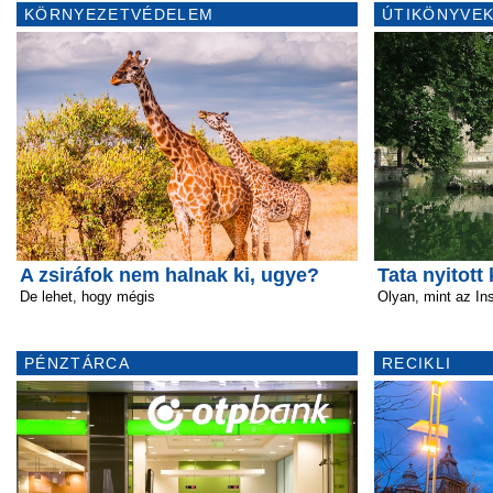
KÖRNYEZETVÉDELEM
ÚTIKÖNYVEK
A zsiráfok nem halnak ki, ugye?
Tata nyitott
De lehet, hogy mégis
Olyan, mint az Ins
PÉNZTÁRCA
RECIKLI