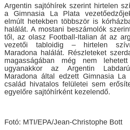
Argentin sajtóhírek szerint hirtelen s
a Gimnasia La Plata vezetőedzője
elmúlt hetekben többször is kórházb
halálát. A mostani beszámolók szerin
től, az olasz Football-Italian át az a
vezetői tabloidig – hirtelen szí
Maradona halálát. Részleteket szerd
magasságában még nem lehetett 
ugyanakkor az Argentin Labdarú
Maradona által edzett Gimnasia La 
család hivatalos felületei sem erősí
egyelőre sajtóhírként kezelendő.
Fotó: MTI/EPA/Jean-Christophe Bott