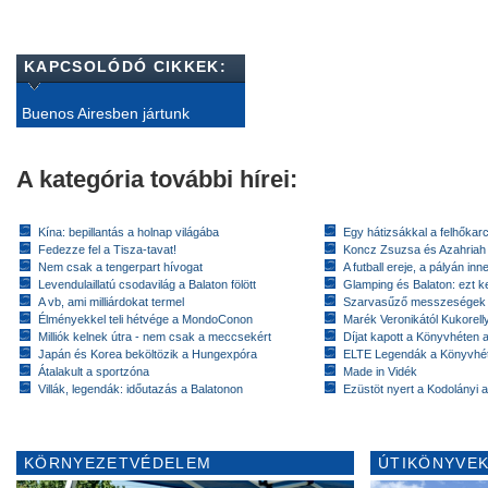
KAPCSOLÓDÓ CIKKEK:
Buenos Airesben jártunk
A kategória további hírei:
Kína: bepillantás a holnap világába
Egy hátizsákkal a felhőkarc
Fedezze fel a Tisza-tavat!
Koncz Zsuzsa és Azahriah
Nem csak a tengerpart hívogat
A futball ereje, a pályán inn
Levendulaillatú csodavilág a Balaton fölött
Glamping és Balaton: ezt ke
A vb, ami milliárdokat termel
Szarvasűző messzeségek
Élményekkel teli hétvége a MondoConon
Marék Veronikától Kukorell
Milliók kelnek útra - nem csak a meccsekért
Díjat kapott a Könyvhéten
Japán és Korea beköltözik a Hungexpóra
ELTE Legendák a Könyvhé
Átalakult a sportzóna
Made in Vidék
Villák, legendák: időutazás a Balatonon
Ezüstöt nyert a Kodolányi
KÖRNYEZETVÉDELEM
ÚTIKÖNYVEK