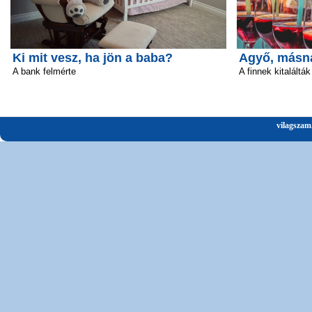
Ki mit vesz, ha jön a baba?
Agyő, másn
A bank felmérte
A finnek kitalálták
vilagszam