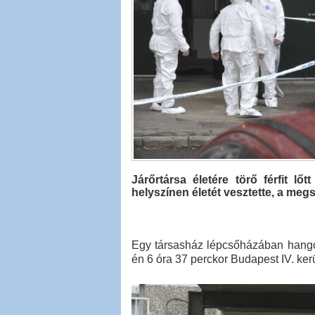
Járőrtársa életére törő férfit l
helyszínen életét vesztette, a megs
Egy társasház lépcsőházában hangos
én 6 óra 37 perckor Budapest IV. kerü