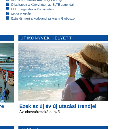
Díjat kapott a Könyvhéten az ELTE Legendák
ELTE Legendák a Könyvhéten
Made in Vidék
Ezüstöt nyert a Kodolányi az Arany Glóbuszon
ÚTIKÖNYVEK HELYETT
re
Ezek az új év új utazási trendjei
Az okosvárosoké a jövő