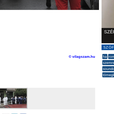
SZÉ
SZÓF
© vilagszam.hu
ha
ro
szemre
sound
tömegk
--