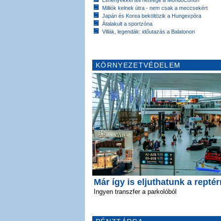
Milliók kelnek útra - nem csak a meccsekért
Japán és Korea beköltözik a Hungexpóra
Átalakult a sportzóna
Villák, legendák: időutazás a Balatonon
KÖRNYEZETVÉDELEM
Már így is eljuthatunk a reptér
Ingyen transzfer a parkolóból