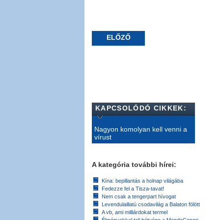
ELŐZŐ
KAPCSOLÓDÓ CIKKEK:
Nagyon komolyan kell venni a
vírust
A kategória további hírei:
Kína: bepillantás a holnap világába
Fedezze fel a Tisza-tavat!
Nem csak a tengerpart hívogat
Levendulaillatú csodavilág a Balaton fölött
A vb, ami milliárdokat termel
Élményekkel teli hétvége a MondoConon