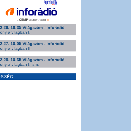
2.26. 18:35 Világszám - Inforádió
ony a világban I.
2.27. 10:05 Világszám - Inforádió
ony a világban II.
2.28. 10:35 Világszám - Inforádió
ony a világban I. ism.
ÖSSÉG