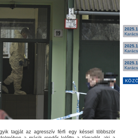
2025.1
Karács
2025.1
Karács
2025.1
Karács
KÖZ
gyik tagját az agresszív férfi egy késsel többször
édelmében a másik rendőr lelőtte a támadót, aki a