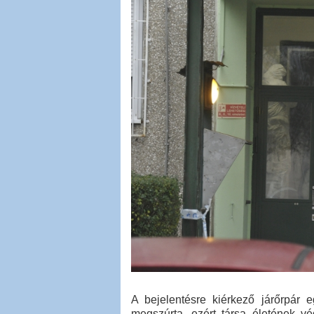
A bejelentésre kiérkező járőrpár e
megszúrta, ezért társa életének v