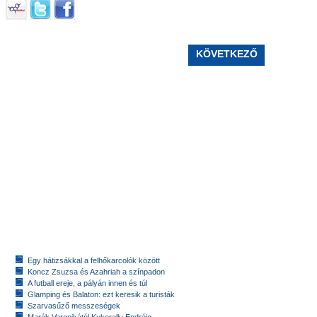
KÖVETKEZŐ
Egy hátizsákkal a felhőkarcolók között
Koncz Zsuzsa és Azahriah a színpadon
A futball ereje, a pályán innen és túl
Glamping és Balaton: ezt keresik a turisták
Szarvasűző messzeségek
Marék Veronikától Kukorelly Endréig