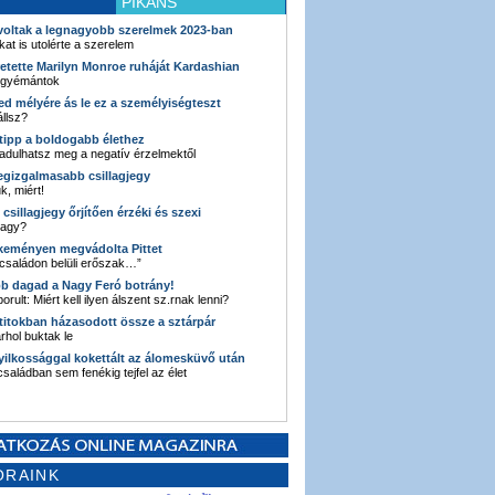
PIKÁNS
 voltak a legnagyobb szerelmek 2023-ban
kat is utolérte a szerelem
retette Marilyn Monroe ruháját Kardashian
 gyémántok
ked mélyére ás le ez a személyiségteszt
llsz?
i tipp a boldogabb élethez
adulhatsz meg a negatív érzelmektől
legizgalmasabb csillagjegy
k, miért!
3 csillagjegy őrjítően érzéki és szexi
vagy?
e keményen megvádolta Pittet
 családon belüli erőszak…”
bb dagad a Nagy Feró botrány!
orult: Miért kell ilyen álszent sz.rnak lenni?
 titokban házasodott össze a sztárpár
hol buktak le
yilkossággal kokettált az álomesküvő után
 családban sem fenékig tejfel az élet
ORAINK