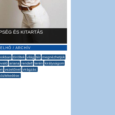
PSÉG ÉS KITARTÁS
ELHŐ / ARCHÍV
mokban
töröltek
világ
tér
megnézhetjük
való
ariana
rendelt
terén
királyságom
on
vezetőivel
virágzás:
özlekedése: