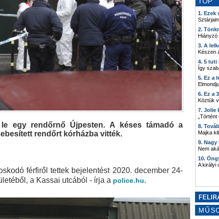
TOP
1. Ezek
Sztárjain
2. Tönk
Hiányzó
3. A lel
Készen á
4. 5 tut
Így szab
5. Ez a 
Elmondju
6. Ez a 
Köztük 
7. Joli
„Történt
őtt le egy rendőrnő Újpesten. A késes támadó a
8. Tová
ebesített rendőrt kórházba vitték.
Majka kib
9. Nagy
Nem akár
10. Öng
A királyi
kodó férfiről tettek bejelentést 2020. december 24-
letéből, a Kassai utcából - írja a
.
police.hu
MŰS