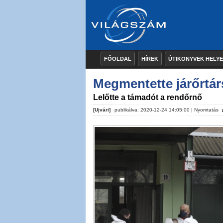
FŐOLDAL
HÍREK
ÚTIKÖNYVEK HELY
Megmentette járőrtárs
Lelőtte a támadót a rendőrnő
[Ujvári]
publikálva: 2020-12-24 14:05:00 |
Nyomtatás