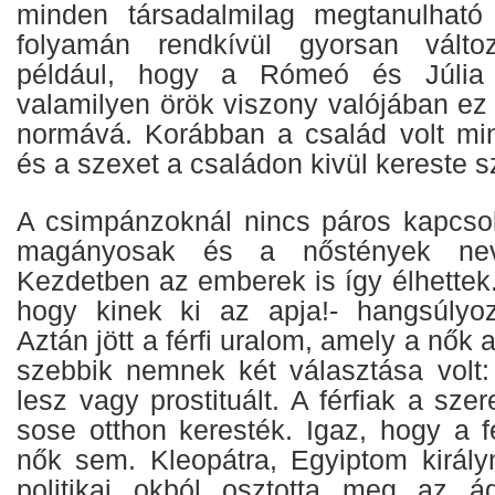
minden társadalmilag megtanulható
folyamán rendkívül gyorsan válto
például, hogy a Rómeó és Júlia 
valamilyen örök viszony valójában ez 
normává. Korábban a család volt mi
és a szexet a családon kivül kereste s
A csimpánzoknál nincs páros kapcso
magányosak és a nőstények neve
Kezdetben az emberek is így élhettek
hogy kinek ki az apja!- hangsúlyoz
Aztán jött a férfi uralom, amely a nők a
szebbik nemnek két választása volt
lesz vagy prostituált. A férfiak a sze
sose otthon keresték. Igaz, hogy a f
nők sem. Kleopátra, Egyiptom király
politikai okból osztotta meg az á