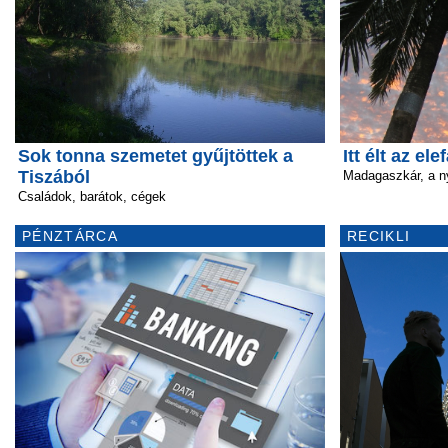
Sok tonna szemetet gyűjtöttek a
Itt élt az el
Tiszából
Madagaszkár, a n
Családok, barátok, cégek
PÉNZTÁRCA
RECIKLI