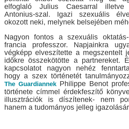
elfoglaló Julius Caesarral illet
Antonius-szal. Igazi szexuális élv
okozott neki, melynek belsejében mé
Nagyon fontos a szexuális oktatás
francia professzor. Napjainkra ug
végképp elveszítette a megszentelt j
időkre összekötötte a partnereket. É
kapcsolatot nagyon nehéz fenntarta
hogy a szex történetét tanulmányozz
Philippe Benot profe
The Guardiannek
története címmel érdekfeszítő könyve
illusztrációk is díszítenek- nem por
hanem a tudományos jelleg igazolásá