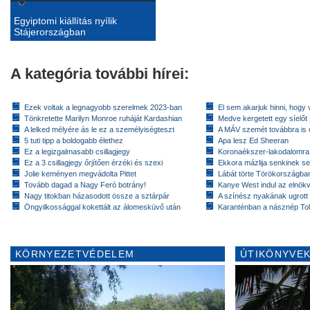
Egyiptomi kiállítás nyílik
Stájerországban
A kategória további hírei:
Ezek voltak a legnagyobb szerelmek 2023-ban
El sem akarjuk hinni, hogy 
Tönkretette Marilyn Monroe ruháját Kardashian
Medve kergetett egy síelőt
A lelked mélyére ás le ez a személyiségteszt
A MÁV szemét továbbra is cs
5 tuti tipp a boldogabb élethez
Apa lesz Ed Sheeran
Ez a legizgalmasabb csillagjegy
Koronaékszer-lakodalomra
Ez a 3 csillagjegy őrjítően érzéki és szexi
Ekkora mázlija senkinek se
Jolie keményen megvádolta Pittet
Lábát törte Törökországban
Tovább dagad a Nagy Feró botrány!
Kanye West indul az elnök
Nagy titokban házasodott össze a sztárpár
A színész nyakának ugrott
Öngyilkossággal kokettált az álomesküvő után
Karanténban a násznép To
KÖRNYEZETVÉDELEM
ÚTIKÖNYVEK