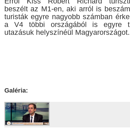
Erről Kiss Róbert Richard turiszti
beszélt az M1-en, aki arról is beszá
turisták egyre nagyobb számban érk
a V4 többi országából is egyre t
utazásuk helyszínéül Magyarországot.
Galéria: