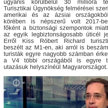
ugyanis körülbelül 30 millióra 
Turisztikai Ügynökség felmérései szeri
amerikai és az ázsiai országokból
körében is népszerű volt 2017-be
főként a biztonsági szempontok miat
az egyik legbiztonságosabb úticél je
Erről Kiss Róbert Richard turiszti
beszélt az M1-en, aki arról is beszá
turisták egyre nagyobb számban érk
a V4 többi országából is egyre t
utazásuk helyszínéül Magyarországot.