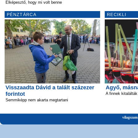
Elképesztő, hogy mi volt benne
PÉNZTÁRCA
RECIKLI
Visszaadta Dávid a talált százezer
Agyő, másn
forintot
A finnek kitalálták
Semmiképp nem akarta megtartani
vilagszam