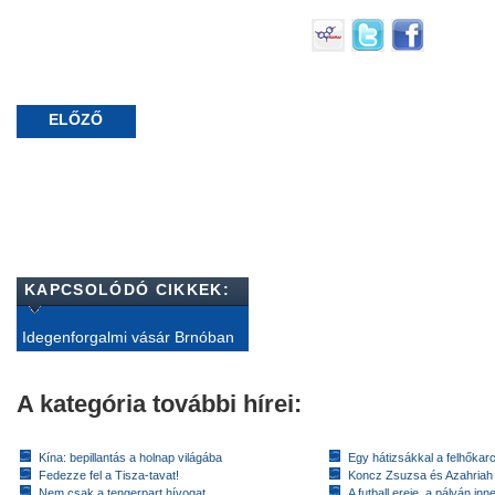
ELŐZŐ
KAPCSOLÓDÓ CIKKEK:
Idegenforgalmi vásár Brnóban
A kategória további hírei:
Kína: bepillantás a holnap világába
Egy hátizsákkal a felhőkarc
Fedezze fel a Tisza-tavat!
Koncz Zsuzsa és Azahriah
Nem csak a tengerpart hívogat
A futball ereje, a pályán inn