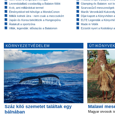
Levendulaillatú csodavilág a Balaton fölött
Glamping és Balaton: ezt ke
A vb, ami milliárdokat termel
Szarvasűző messzeségek
Élményekkel teli hétvége a MondoConon
Marék Veronikától Kukorell
Milliók kelnek útra - nem csak a meccsekért
Díjat kapott a Könyvhéten
Japán és Korea beköltözik a Hungexpóra
ELTE Legendák a Könyvhé
Átalakult a sportzóna
Made in Vidék
Villák, legendák: időutazás a Balatonon
Ezüstöt nyert a Kodolányi
KÖRNYEZETVÉDELEM
ÚTIKÖNYVEK
Száz kiló szemetet találtak egy
Malawi mesé
bálnában
Magyar orvosok i