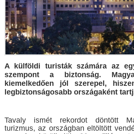
A külföldi turisták számára az eg
szempont a biztonság. Magya
kiemelkedően jól szerepel, hisze
legbiztonságosabb országaként tart
Tavaly ismét rekordot döntött M
turizmus, az országban eltöltött ven