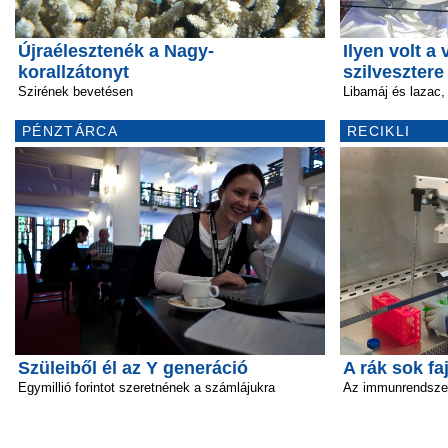
Újraélesztenék a Nagy-
Ilyen volt a
korallzátonyt
szilvesztere
Szirének bevetésen
Libamáj és lazac,
PÉNZTÁRCA
RECIKLI
Szüleiből él az Y generáció
A rák sok fa
Egymillió forintot szeretnének a számlájukra
Az immunrendszer 