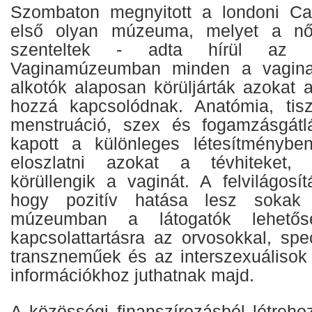
Szombaton megnyitott a londoni C
első olyan múzeuma, melyet a nő
szenteltek - adta hírül az 
Vaginamúzeumban minden a vagina 
alkotók alaposan körüljárták azokat 
hozzá kapcsolódnak. Anatómia, tisz
menstruáció, szex és fogamzásgátlá
kapott a különleges létesítményben
eloszlatni azokat a tévhiteket, 
körüllengik a vaginát. A felvilágosít
hogy pozitív hatása lesz sokak
múzeumban a látogatók lehető
kapcsolattartásra az orvosokkal, spec
transzneműek és az interszexuálisok
információkhoz juthatnak majd.
A közösségi finanszírozásból létreh