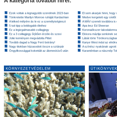
A kategória további hírei:
Ezek voltak a legnagyobb szerelmek 2023-ban
El sem akarjuk hinni, hogy 
Tönkretette Marilyn Monroe ruháját Kardashian
Medve kergetett egy síelőt
A lelked mélyére ás le ez a személyiségteszt
A MÁV szemét továbbra is cs
5 tuti tipp a boldogabb élethez
Apa lesz Ed Sheeran
Ez a legizgalmasabb csillagjegy
Koronaékszer-lakodalomra
Ez a 3 csillagjegy őrjítően érzéki és szexi
Ekkora mázlija senkinek se
Jolie keményen megvádolta Pittet
Lábát törte Törökországban
Tovább dagad a Nagy Feró botrány!
Kanye West indul az elnök
Nagy titokban házasodott össze a sztárpár
A színész nyakának ugrott
Öngyilkossággal kokettált az álomesküvő után
Karanténban a násznép To
KÖRNYEZETVÉDELEM
ÚTIKÖNYVEK