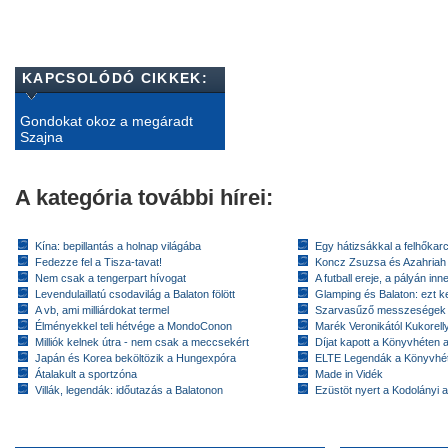
KAPCSOLÓDÓ CIKKEK:
Gondokat okoz a megáradt
Szajna
A kategória további hírei:
Kína: bepillantás a holnap világába
Egy hátizsákkal a felhőkarc
Fedezze fel a Tisza-tavat!
Koncz Zsuzsa és Azahriah
Nem csak a tengerpart hívogat
A futball ereje, a pályán inn
Levendulaillatú csodavilág a Balaton fölött
Glamping és Balaton: ezt ke
A vb, ami milliárdokat termel
Szarvasűző messzeségek
Élményekkel teli hétvége a MondoConon
Marék Veronikától Kukorell
Milliók kelnek útra - nem csak a meccsekért
Díjat kapott a Könyvhéten
Japán és Korea beköltözik a Hungexpóra
ELTE Legendák a Könyvhé
Átalakult a sportzóna
Made in Vidék
Villák, legendák: időutazás a Balatonon
Ezüstöt nyert a Kodolányi