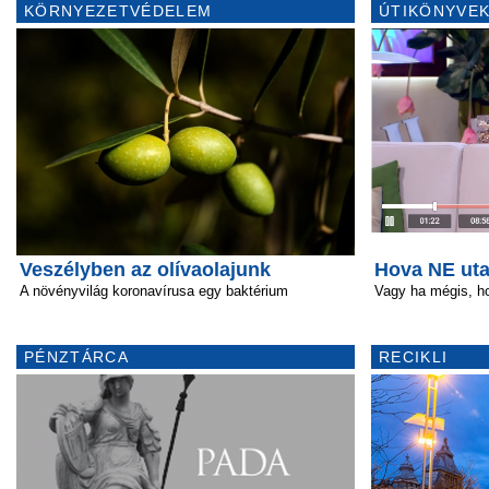
KÖRNYEZETVÉDELEM
ÚTIKÖNYVEK
Veszélyben az olívaolajunk
Hova NE uta
A növényvilág koronavírusa egy baktérium
Vagy ha mégis, h
PÉNZTÁRCA
RECIKLI