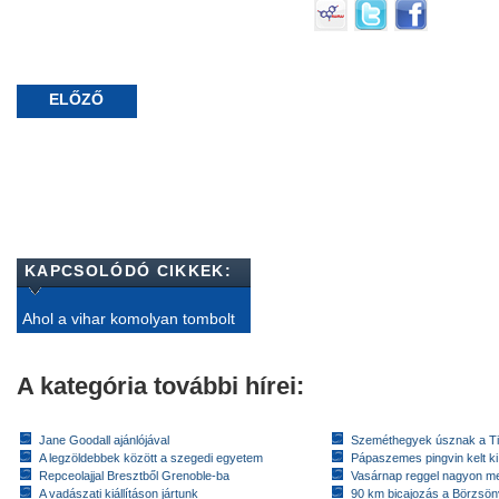
ELŐZŐ
KAPCSOLÓDÓ CIKKEK:
Ahol a vihar komolyan tombolt
A kategória további hírei:
Jane Goodall ajánlójával
Szeméthegyek úsznak a T
A legzöldebbek között a szegedi egyetem
Pápaszemes pingvin kelt k
Repceolajjal Bresztből Grenoble-ba
Vasárnap reggel nagyon m
A vadászati kiállításon jártunk
90 km bicajozás a Börzsö