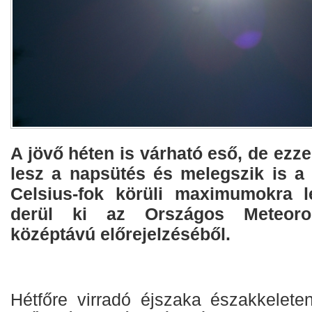
A jövő héten is várható eső, de ezze
lesz a napsütés és melegszik is a 
Celsius-fok körüli maximumokra l
derül ki az Országos Meteoroló
középtávú előrejelzéséből.
Hétfőre virradó éjszaka északkeleten