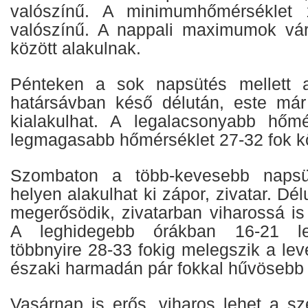
valószínű. A minimumhőmérséklet 
valószínű. A nappali maximumok vár
között alakulnak.
Pénteken a sok napsütés mellett a
határsávban késő délután, este már 
kialakulhat. A legalacsonyabb hőmé
legmagasabb hőmérséklet 27-32 fok kö
Szombaton a több-kevesebb napsüt
helyen alakulhat ki zápor, zivatar. Dé
megerősödik, zivatarban viharossá is
A leghidegebb órákban 16-21 le
többnyire 28-33 fokig melegszik a le
északi harmadán pár fokkal hűvösebb 
Vasárnap is erős, viharos lehet a sz