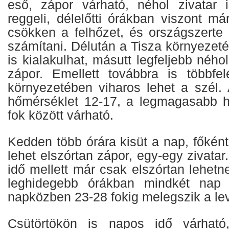
eső, zápor várható, néhol zivatar i
reggeli, délelőtti órákban viszont má
csökken a felhőzet, és országszerte 
számítani. Délután a Tisza környezeté
is kialakulhat, másutt legfeljebb néhol
zápor. Emellett továbbra is többfel
környezetében viharos lehet a szél.
hőmérséklet 12-17, a legmagasabb h
fok között várható.
Kedden több órára kisüt a nap, főként
lehet elszórtan zápor, egy-egy zivata
idő mellett már csak elszórtan lehetn
leghidegebb órákban mindkét nap 
napközben 23-28 fokig melegszik a le
Csütörtökön is napos idő várhat