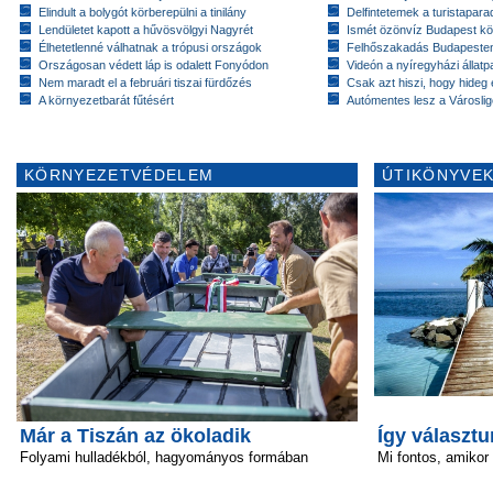
Elindult a bolygót körberepülni a tinilány
Delfintetemek a turistapar
Lendületet kapott a hűvösvölgyi Nagyrét
Ismét özönvíz Budapest k
Élhetetlenné válhatnak a trópusi országok
Felhőszakadás Budapeste
Országosan védett láp is odalett Fonyódon
Videón a nyíregyházi állatp
Nem maradt el a februári tiszai fürdőzés
Csak azt hiszi, hogy hideg 
A környezetbarát fűtésért
Autómentes lesz a Városlig
KÖRNYEZETVÉDELEM
ÚTIKÖNYVEK
Már a Tiszán az ökoladik
Így választ
Folyami hulladékból, hagyományos formában
Mi fontos, amikor