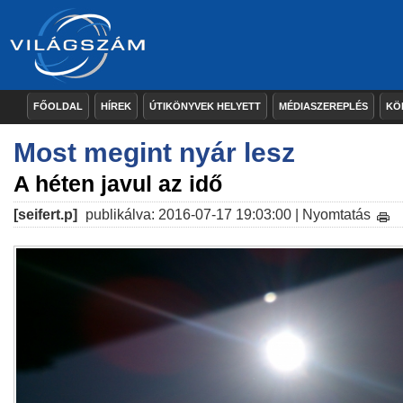
FŐOLDAL
HÍREK
ÚTIKÖNYVEK HELYETT
MÉDIASZEREPLÉS
KÖ
Most megint nyár lesz
A héten javul az idő
[seifert.p]
publikálva: 2016-07-17 19:03:00 |
Nyomtatás