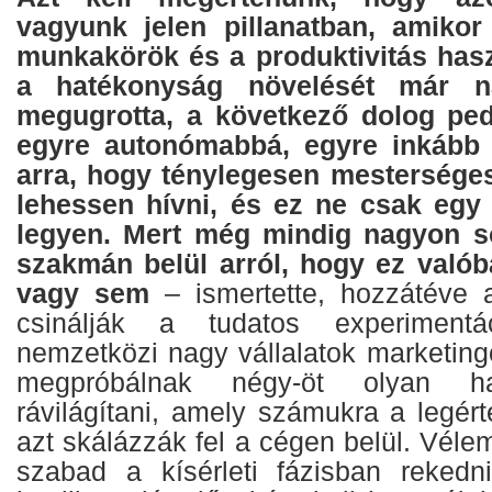
vagyunk jelen pillanatban, amiko
munkakörök és a produktivitás hasz
a hatékonyság növelését már 
megugrotta, a következő dolog ped
egyre autonómabbá, egyre inkább 
arra, hogy ténylegesen mesterséges
lehessen hívni, és ez ne csak egy 
legyen. Mert még mindig nagyon s
szakmán belül arról, hogy ez valóba
vagy sem
– ismertette, hozzátéve a
csinálják a tudatos experimentá
nemzetközi nagy vállalatok marketingo
megpróbálnak négy-öt olyan ha
rávilágítani, amely számukra a legér
azt skálázzák fel a cégen belül. Vél
szabad a kísérleti fázisban rekedn