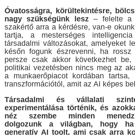
Óvatosságra, körültekintésre, bölc
nagy szükségünk lesz
– felelte a 
szakértő arra a kérdésre, van-e okun
tartja, a mesterséges intelligencia
társadalmi változásokat, amelyeket l
későn fogunk észrevenni, ha rossz 
persze csak akkor következhet be, 
politikai vezetésben nincs meg az ak
a munkaerőpiacot kordában tartsa, 
transzformációtól, amit az AI képes be
Társadalmi és vállalati szi
experimentálása történik, és azokk
néz szembe minden menedzs
dolgozunk a világban, hogy h
generatív AI toolt, ami csak arra k