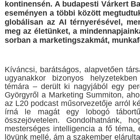
kontinensén. A budapesti Várkert B
eseményen a többi között megtudtuk 
globálisan az AI térnyerésével, men
meg az életünket, a mindennapjaink
sorban a marketingszakmát, munkaf
Kíváncsi, barátságos, alapvetően tár
ugyanakkor bizonyos helyzetekben
témára – derült ki nagyjából egy perc
Györgyről a Marketing Summiton, ahol
az L20 podcast műsorvezetője arról k
írná le magát egy lobogó tábortűz
összejövetelen. Gondolhatnánk, ho
mesterséges intelligencia a fő téma,
lövünk mellé, ám a szakember elárulta