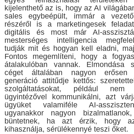
kijelenthető az is, hogy az AI világáb
sales egybeépült, immár a vezet
részéről is a marketingesek felada
digitális és most már AI-asszisztá
mesterséges intelligencia megfele
tudják mit és hogyan kell eladni, maj
Fontos megemlíteni, hogy a fogyas
átalakulóban vannak. Elmondása s
céget általában nagyon erősen f
generáció attitűdje kettős: szeretett
szolgáltatásokat, például nem
ügyintézővel kommunikálni, azt vár
ügyüket valamiféle AI-assziszt
ugyanakkor nagyon bizalmatlanok
büntetnek, ha azt érzik, hogy az
kihasználja, sérülékennyé teszi őket.