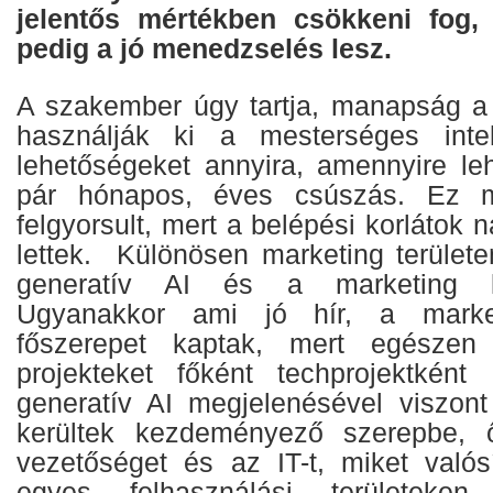
jelentős mértékben csökkeni fog,
pedig a jó menedzselés lesz.
A szakember úgy tartja, manapság a
használják ki a mesterséges intell
lehetőségeket annyira, amennyire le
pár hónapos, éves csúszás. Ez m
felgyorsult, mert a belépési korlátok
lettek. Különösen marketing terület
generatív AI és a marketing kö
Ugyanakkor ami jó hír, a marke
főszerepet kaptak, mert egészen 
projekteket főként techprojektként 
generatív AI megjelenésével viszon
kerültek kezdeményező szerepbe, 
vezetőséget és az IT-t, miket való
egyes felhasználási területeken 