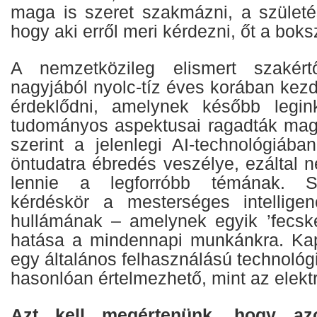
maga is szeret szakmázni, a születés
hogy aki erről meri kérdezni, őt a boksz
A nemzetközileg elismert szakér
nagyjából nyolc-tíz éves korában kezde
érdeklődni, amelynek később legink
tudományos aspektusai ragadták ma
szerint a jelenlegi AI-technológiáb
öntudatra ébredés veszélye, ezáltal 
lennie a legforróbb témának. S
kérdéskör a mesterséges intelligen
hullámának – amelynek egyik ’fecsk
hatása a mindennapi munkánkra. Ka
egy általános felhasználású technológi
hasonlóan értelmezhető, mint az elek
Azt kell megértenünk, hogy a