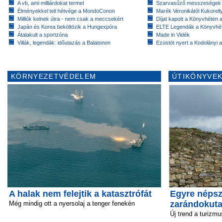
A vb, ami milliárdokat termel
Szarvasűző messzeségek
Élményekkel teli hétvége a MondoConon
Marék Veronikától Kukorell
Milliók kelnek útra - nem csak a meccsekért
Díjat kapott a Könyvhéten
Japán és Korea beköltözik a Hungexpóra
ELTE Legendák a Könyvhé
Átalakult a sportzóna
Made in Vidék
Villák, legendák: időutazás a Balatonon
Ezüstöt nyert a Kodolányi
KÖRNYEZETVÉDELEM
ÚTIKÖNYVEK
A halak nem felejtik a katasztrófát
Egyre néps
zarándokut
Még mindig ott a nyersolaj a tenger fenekén
Új trend a turizm