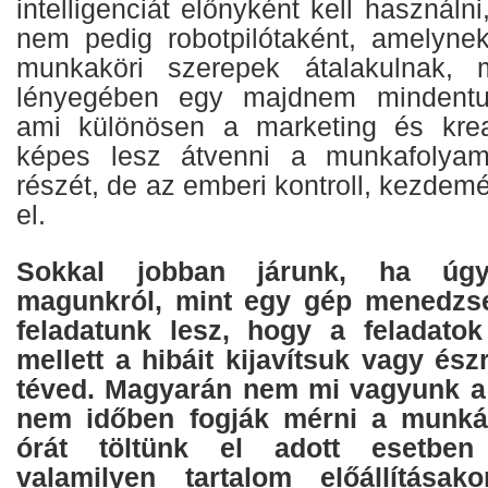
intelligenciát előnyként kell használn
nem pedig robotpilótaként, amelyne
munkaköri szerepek átalakulnak, 
lényegében egy majdnem mindentud
ami különösen a marketing és krea
képes lesz átvenni a munkafolyama
részét, de az emberi kontroll, kezde
el.
Sokkal jobban járunk, ha úg
magunkról, mint egy gép menedzse
feladatunk lesz, hogy a feladato
mellett a hibáit kijavítsuk vagy és
téved. Magyarán nem mi vagyunk a 
nem időben fogják mérni a munká
órát töltünk el adott esetben
valamilyen tartalom előállításak