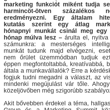
marketing funkciót miként tudja se
harmincöt-ötven százalékos 
eredményezni. Egy általam hitel
kutatás szerint egy átlag mark
hónapnyi munkát csinál meg egy é
hónap múlva lesz –
árulta el, nyitv
számunkra: a mesterséges intellig
munkát tudunk majd elvégezni, eset
nem őrület üzemmódban tudjuk ezt
éppen megfontoltabbá, kreatívabbá, 
általa a munkavállalók? Erre a kérdé
fogjuk tudni megadni a választ, az vi
mindenki megújulást vár tőle. Ahog
közeljövőben még szigorúbb szabályoz
Akit bővebben érdekel a téma, hallg
Group és a Marketing Summit köz