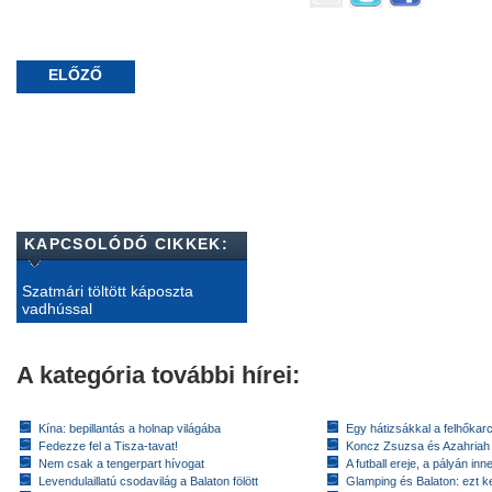
ELŐZŐ
KAPCSOLÓDÓ CIKKEK:
Szatmári töltött káposzta
vadhússal
A kategória további hírei:
Kína: bepillantás a holnap világába
Egy hátizsákkal a felhőkarc
Fedezze fel a Tisza-tavat!
Koncz Zsuzsa és Azahriah
Nem csak a tengerpart hívogat
A futball ereje, a pályán inn
Levendulaillatú csodavilág a Balaton fölött
Glamping és Balaton: ezt ke