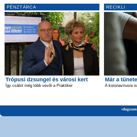
PÉNZTÁRCA
RECIKLI
Trópusi dzsungel és városi kert
Már a tünete
Így csábít még több vevőt a Praktiker
A koronavírusra i
vilagszam