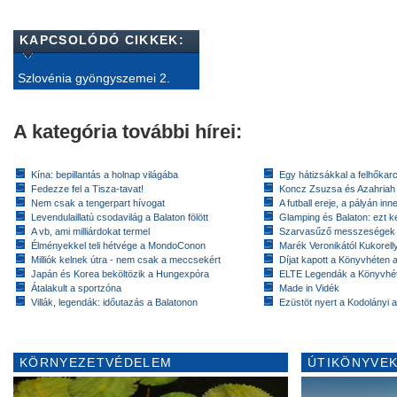
KAPCSOLÓDÓ CIKKEK:
Szlovénia gyöngyszemei 2.
A kategória további hírei:
Kína: bepillantás a holnap világába
Egy hátizsákkal a felhőkarc
Fedezze fel a Tisza-tavat!
Koncz Zsuzsa és Azahriah
Nem csak a tengerpart hívogat
A futball ereje, a pályán inn
Levendulaillatú csodavilág a Balaton fölött
Glamping és Balaton: ezt ke
A vb, ami milliárdokat termel
Szarvasűző messzeségek
Élményekkel teli hétvége a MondoConon
Marék Veronikától Kukorell
Milliók kelnek útra - nem csak a meccsekért
Díjat kapott a Könyvhéten
Japán és Korea beköltözik a Hungexpóra
ELTE Legendák a Könyvhé
Átalakult a sportzóna
Made in Vidék
Villák, legendák: időutazás a Balatonon
Ezüstöt nyert a Kodolányi
KÖRNYEZETVÉDELEM
ÚTIKÖNYVEK