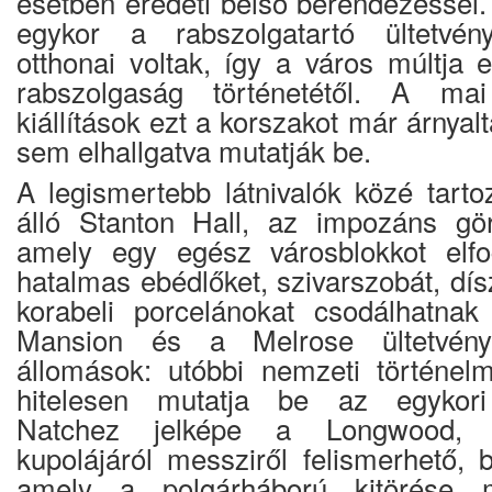
esetben eredeti belső berendezéssel.
egykor a rabszolgatartó ültetvény
otthonai voltak, így a város múltja e
rabszolgaság történetétől. A m
kiállítások ezt a korszakot már árnyal
sem elhallgatva mutatják be.
A legismertebb látnivalók közé tarto
álló Stanton Hall, az impozáns gör
amely egy egész városblokkot elfog
hatalmas ebédlőket, szivarszobát, dí
korabeli porcelánokat csodálhatna
Mansion és a Melrose ültetvény
állomások: utóbbi nemzeti történel
hitelesen mutatja be az egykori
Natchez jelképe a Longwood, a
kupolájáról messziről felismerhető, b
amely a polgárháború kitörése 