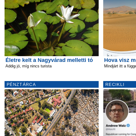
Életre kelt a Nagyvárad melletti tó
Hova visz m
Addig jó, míg nincs turista
Mindjárt itt a függ
PÉNZTÁRCA
RECIKLI