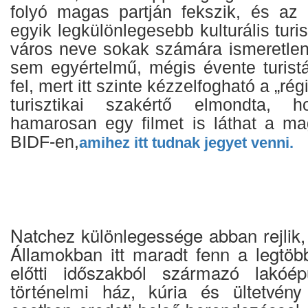
folyó magas partján fekszik, és az
egyik legkülönlegesebb kulturális turis
város neve sokak számára ismeretlenü
sem egyértelmű, mégis évente turistá
fel, mert itt szinte kézzelfogható a „ré
turisztikai szakértő elmondta, 
hamarosan egy filmet is láthat a m
BIDF-en,
amihez itt tudnak jegyet venni.
Natchez különlegessége abban rejlik,
Államokban itt maradt fenn a legtöb
előtti időszakból származó lakóé
történelmi ház, kúria és ültetvény