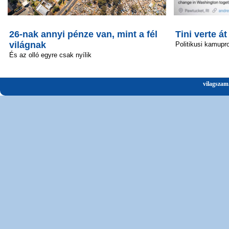
26-nak annyi pénze van, mint a fél
Tini verte át
világnak
Politikusi kamupro
És az olló egyre csak nyílik
vilagszam