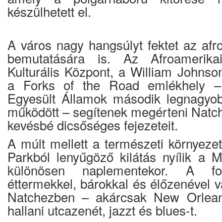
készülhetett el.
A város nagy hangsúlyt fektet az afr
bemutatására is. Az Afroamerika
Kulturális Központ, a William Johnso
a Forks of the Road emlékhely –
Egyesült Államok második legnagyob
működött – segítenek megérteni Natc
kevésbé dicsőséges fejezeteit.
A múlt mellett a természeti környezet
Parkból lenyűgöző kilátás nyílik a Mi
különösen naplementekor. A fol
éttermekkel, bárokkal és élőzenével vá
Natchezben – akárcsak New Orlean
hallani utcazenét, jazzt és blues-t.