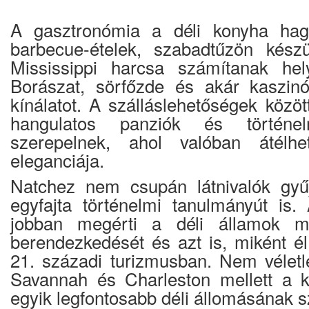
A gasztronómia a déli konyha hag
barbecue-ételek, szabadtűzön kész
Mississippi harcsa számítanak hely
Borászat, sörfőzde és akár kaszinó
kínálatot. A szálláslehetőségek közö
hangulatos panziók és történe
szerepelnek, ahol valóban átélh
eleganciája.
Natchez nem csupán látnivalók gy
egyfajta történelmi tanulmányút is. 
jobban megérti a déli államok múl
berendezkedését és azt is, miként é
21. századi turizmusban. Nem vélet
Savannah és Charleston mellett a ku
egyik legfontosabb déli állomásának s