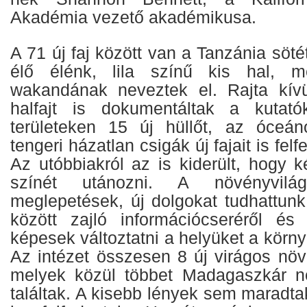
Akadémia vezető akadémikusa.
A 71 új faj között van a Tanzánia söté
élő élénk, lila színű kis hal, m
wakandának neveztek el. Rajta kí
halfajt is dokumentáltak a kutatók
területeken 15 új hüllőt, az óceá
tengeri házatlan csigák új fajait is fel
Az utóbbiakról az is kiderült, hogy 
színét utánozni. A növényvilá
meglepetések, új dolgokat tudhattu
között zajló információcseréről és
képesek változtatni a helyüket a körny
Az intézet összesen 8 új virágos növ
melyek közül többet Madagaszkár ne
találtak. A kisebb lények sem maradtak