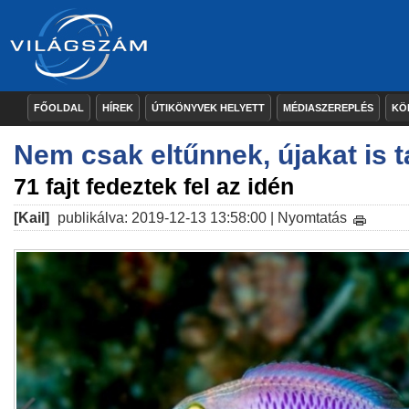
FŐOLDAL
HÍREK
ÚTIKÖNYVEK HELYETT
MÉDIASZEREPLÉS
KÖ
Nem csak eltűnnek, újakat is t
71 fajt fedeztek fel az idén
[Kail]
publikálva: 2019-12-13 13:58:00 |
Nyomtatás