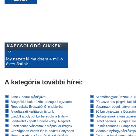
KAPCSOLÓDÓ CIKKEK:
Így nézett ki majdnem 4 millió
éves ősünk
A kategória további hírei:
Jane Goodall ajánlójával
Szeméthegyek úsznak a T
A legzöldebbek között a szegedi egyetem
Pápaszemes pingvin kelt k
Repceolajjal Bresztből Grenoble-ba
Vasárnap reggel nagyon m
A vadászati kiállításon jártunk
90 km bicajozás a Börzsö
Elindult a bolygót körberepülni a tinilány
Delfintetemek a turistapar
Lendületet kapott a hűvösvölgyi Nagyrét
Ismét özönvíz Budapest k
Élhetetlenné válhatnak a trópusi országok
Felhőszakadás Budapeste
Országosan védett láp is odalett Fonyódon
Videón a nyíregyházi állatp
Nem maradt el a februári tiszai fürdőzés
Csak azt hiszi, hogy hideg 