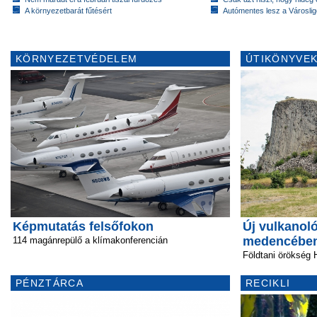
A környezetbarát fűtésért
Autómentes lesz a Városlig
KÖRNYEZETVÉDELEM
ÚTIKÖNYVEK
Képmutatás felsőfokon
Új vulkanoló
medencébe
114 magánrepülő a klímakonferencián
Földtani örökség 
PÉNZTÁRCA
RECIKLI