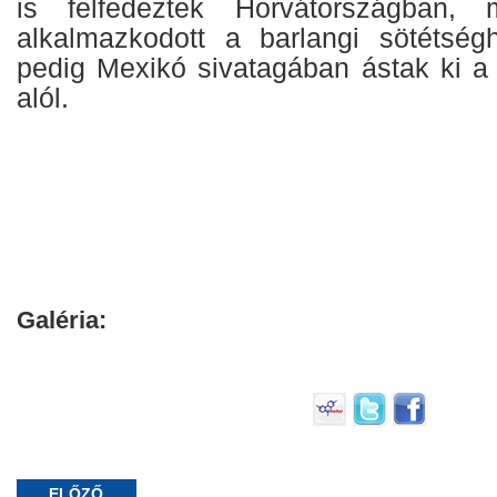
is felfedeztek Horvátországban, 
alkalmazkodott a barlangi sötétség
pedig Mexikó sivatagában ástak ki 
alól.
Galéria:
ELŐZŐ