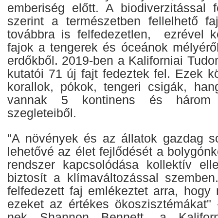
emberiség előtt. A biodiverzitással 
szerint a természetben fellelhető f
továbbra is felfedezetlen, ezrével k
fajok a tengerek és óceánok mélyéről
erdőkből. 2019-ben a Kaliforniai Tu
kutatói 71 új fajt fedeztek fel. Ezek k
korallok, pókok, tengeri csigák, han
vannak 5 kontinens és három 
szegleteiből.
"A növények és az állatok gazdag s
lehetővé az élet fejlődését a bolygón
rendszer kapcsolódása kollektív ell
biztosít a klímaváltozással szembe
felfedezett faj emlékeztet arra, hogy
ezeket az értékes ökoszisztémákat"
nek Shannon Bennett, a Kalifor