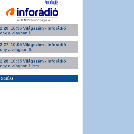
2.26. 18:35 Világszám - Inforádió
ony a világban I.
2.27. 10:05 Világszám - Inforádió
ony a világban II.
2.28. 10:35 Világszám - Inforádió
ony a világban I. ism.
ÖSSÉG