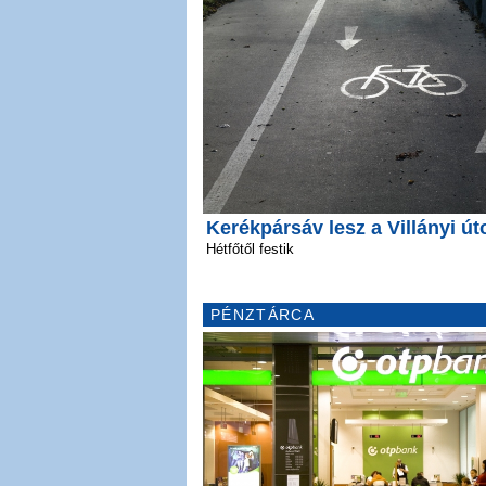
Kerékpársáv lesz a Villányi út
Hétfőtől festik
PÉNZTÁRCA