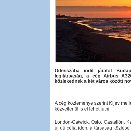
Odesszába indít járatot Buda
légitársaság, a cég Airbus A32
közlekednek a két város között no
A cég közleménye szerint Kijev mel
közvetlenül is el lehet jutni.
London-Gatwick, Oslo, Castellón, K
új úti célja idén, a társaság közlés