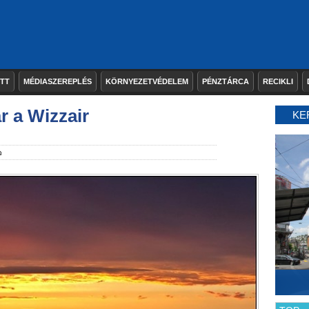
ETT
MÉDIASZEREPLÉS
KÖRNYEZETVÉDELEM
PÉNZTÁRCA
RECIKLI
r a Wizzair
KE