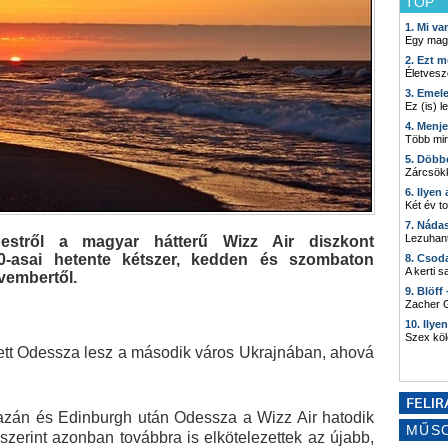
TOP
1. Mi v
Egy mag
2. Ezt m
Életvesz
3. Emel
Ez (is) l
4. Menj
Több min
5. Döbb
Zárcsökk
6. Ilyen
Két év t
7. Náda
Lezuhant
pestről a magyar hátterű Wizz Air diszkont
0-asai hetente kétszer, kedden és szombaton
8. Csod
A kerti 
vembertől.
9. Blöff
Zacher G
10. Ilye
Szex kö
lett Odessza lesz a második város Ukrajnában, ahová
azán és Edinburgh után Odessza a Wizz Air hatodik
MŰS
e szerint azonban továbbra is elkötelezettek az újabb,