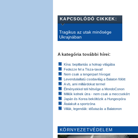
KAPCSOLÓDÓ CIKKEK:
Tragikus az utak minősége
Ukrajnában
A kategória további hírei:
Kína: bepillantás a holnap világába
Fedezze fel a Tisza-tavat!
Nem csak a tengerpart hívogat
Levendulaillatú csodavilág a Balaton fölött
A vb, ami milliárdokat termel
Élményekkel teli hétvége a MondoConon
Milliók kelnek útra - nem csak a meccsekért
Japán és Korea beköltözik a Hungexpóra
Átalakult a sportzóna
Villák, legendák: időutazás a Balatonon
KÖRNYEZETVÉDELEM