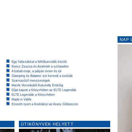
NAP 
Egy hátizsákkal a felhőkarcolók között
Koncz Zsuzsa és Azahriah a színpadon
A futball ereje, a pályán innen és túl
Glamping és Balaton: ezt keresik a turisták
Szarvasűző messzeségek
Marék Veronikától Kukorelly Endréig
Díjat kapott a Könyvhéten az ELTE Legendák
ELTE Legendák a Könyvhéten
Made in Vidék
Ezüstöt nyert a Kodolányi az Arany Glóbuszon
ÚTIKÖNYVEK HELYETT