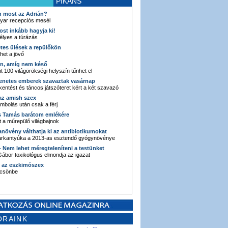
PIKÁNS
an most az Adrián?
yar recepciós mesél
ost inkább hagyja ki!
élyes a túrázás
etes ülések a repülőkön
ehet a jövő
en, amíg nem késő
t 100 világörökségi helyszín tűnhet el
enetes emberek szavaztak vasárnap
entést és táncos játszóteret kért a két szavazó
 az amish szex
ombolás után csak a férj
s Tamás barátom emlékére
 a műrepülő világbajnok
anövény válthatja ki az antibiotikumokat
sarkantyúka a 2013-as esztendő gyógynövénye
 - Nem lehet méregteleníteni a testünket
ábor toxikológus elmondja az igazat
n az eszkimószex
lcsönbe
ORAINK