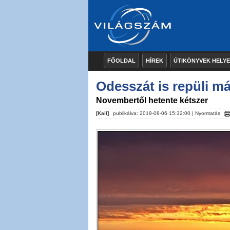
FŐOLDAL
HÍREK
ÚTIKÖNYVEK HELY
Odesszát is repüli má
Novembertől hetente kétszer
[Kail]
publikálva: 2019-08-06 15:32:00 |
Nyomtatás