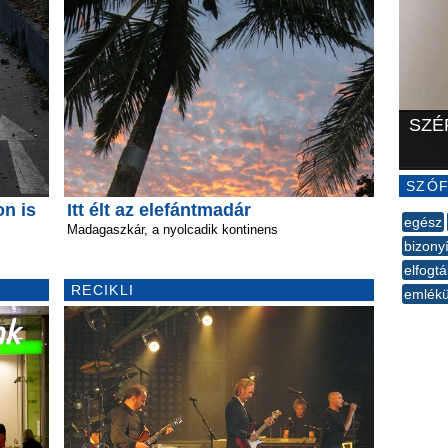
SZÉ
SZÓF
on is
Itt élt az elefántmadár
egész
Madagaszkár, a nyolcadik kontinens
bizony
elfogtá
RECIKLI
emlékü
--