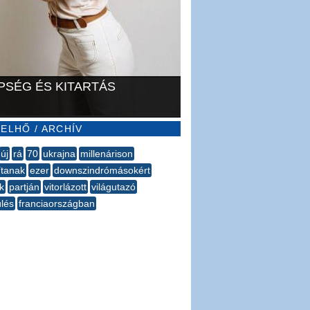
PSÉG ÉS KITARTÁS
ELHŐ / ARCHÍV
új
rá
70
ukrajna
millenárison
ítanak
ezer
downszindrómásokért
k
partján
vitorlázott
világutazó
lés
franciaországban