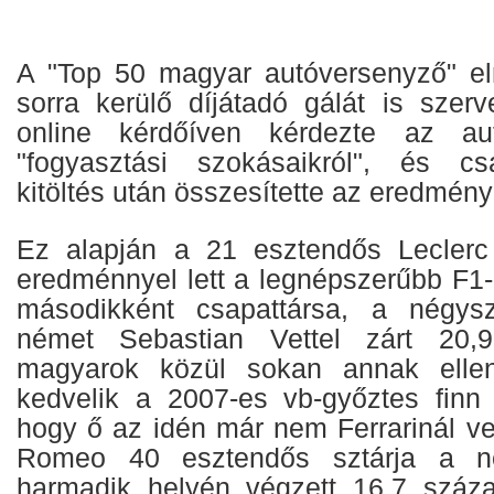
A "Top 50 magyar autóversenyző" el
sorra kerülő díjátadó gálát is sze
online kérdőíven kérdezte az autó
"fogyasztási szokásaikról", és c
kitöltés után összesítette az eredmény
Ez alapján a 21 esztendős Leclerc
eredménnyel lett a legnépszerűbb F1-
másodikként csapattársa, a négysz
német Sebastian Vettel zárt 20,9
magyarok közül sokan annak ellené
kedvelik a 2007-es vb-győztes finn
hogy ő az idén már nem Ferrarinál ve
Romeo 40 esztendős sztárja a nép
harmadik helyén végzett 16,7 száza