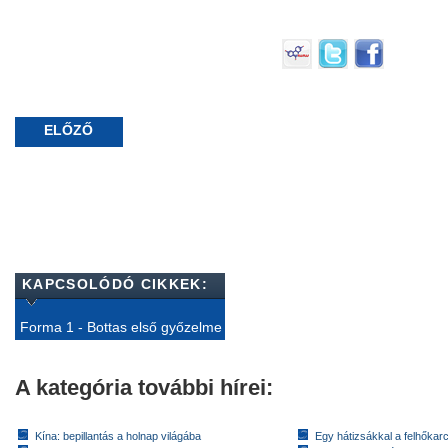
ELŐZŐ
KAPCSOLÓDÓ CIKKEK:
Forma 1 - Bottas első győzelme
A kategória további hírei:
Kína: bepillantás a holnap világába
Egy hátizsákkal a felhőkarc