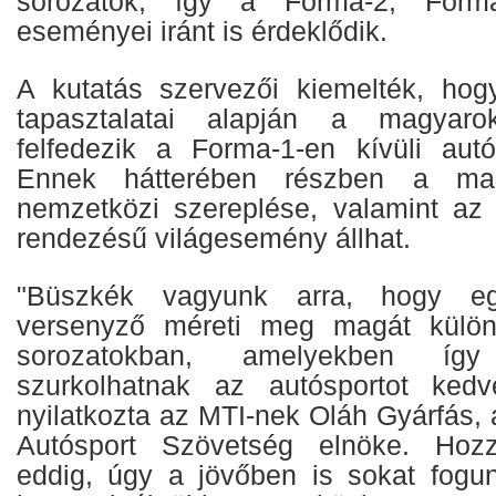
sorozatok, így a Forma-2, Form
eseményei iránt is érdeklődik.
A kutatás szervezői kiemelték, hog
tapasztalatai alapján a magyar
felfedezik a Forma-1-en kívüli autós
Ennek hátterében részben a mag
nemzetközi szereplése, valamint az
rendezésű világesemény állhat.
"Büszkék vagyunk arra, hogy eg
versenyző méreti meg magát külön
sorozatokban, amelyekben így h
szurkolhatnak az autósportot ked
nyilatkozta az MTI-nek Oláh Gyárfás,
Autósport Szövetség elnöke. Hozz
eddig, úgy a jövőben is sokat fogun