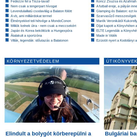
Fedezze fel a Tisza-tavat!
Koncz Zsuzsa és Azahriah
Nem csak a tengerpart hívogat
A futball ereje, a pályán inn
Levendulaillatú csodavilág a Balaton fölött
Glamping és Balaton: ezt ke
A vb, ami milliárdokat termel
Szarvasűző messzeségek
Élményekkel teli hétvége a MondoConon
Marék Veronikától Kukorell
Milliók kelnek útra - nem csak a meccsekért
Díjat kapott a Könyvhéten
Japán és Korea beköltözik a Hungexpóra
ELTE Legendák a Könyvhé
Átalakult a sportzóna
Made in Vidék
Villák, legendák: időutazás a Balatonon
Ezüstöt nyert a Kodolányi
KÖRNYEZETVÉDELEM
ÚTIKÖNYVEK
Elindult a bolygót körberepülni a
Bulgáriai b