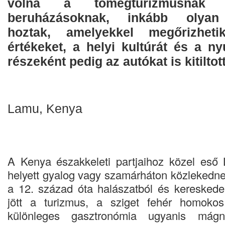
volna a tömegturizmusna
beruházásoknak, inkább olyan 
hoztak, amelyekkel megőrizheti
értékeket, a helyi kultúrát és a n
részeként pedig az autókat is kitiltot
Lamu, Kenya
A Kenya északkeleti partjaihoz közel eső
helyett gyalog vagy szamárháton közlekedne
a 12. század óta halászatból és keresked
jött a turizmus, a sziget fehér homokos
különleges gasztronómia ugyanis mág