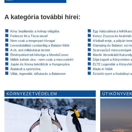
A kategória további hírei:
Kína: bepillantás a holnap világába
Egy hátizsákkal a felhőkarc
Fedezze fel a Tisza-tavat!
Koncz Zsuzsa és Azahriah
Nem csak a tengerpart hívogat
A futball ereje, a pályán inn
Levendulaillatú csodavilág a Balaton fölött
Glamping és Balaton: ezt ke
A vb, ami milliárdokat termel
Szarvasűző messzeségek
Élményekkel teli hétvége a MondoConon
Marék Veronikától Kukorell
Milliók kelnek útra - nem csak a meccsekért
Díjat kapott a Könyvhéten
Japán és Korea beköltözik a Hungexpóra
ELTE Legendák a Könyvhé
Átalakult a sportzóna
Made in Vidék
Villák, legendák: időutazás a Balatonon
Ezüstöt nyert a Kodolányi
KÖRNYEZETVÉDELEM
ÚTIKÖNYVEK