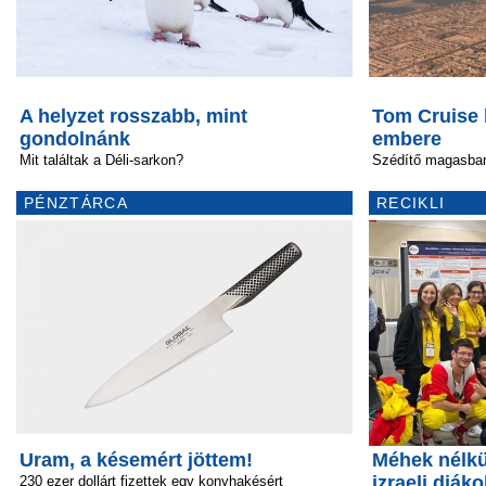
A helyzet rosszabb, mint
Tom Cruise h
gondolnánk
embere
Mit találtak a Déli-sarkon?
Szédítő magasba
PÉNZTÁRCA
RECIKLI
Uram, a késemért jöttem!
Méhek nélkü
izraeli diáko
230 ezer dollárt fizettek egy konyhakésért