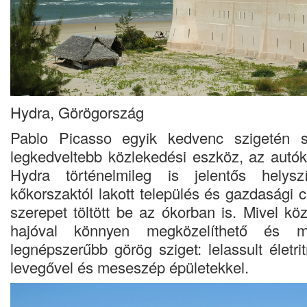
Hydra, Görögország
Pablo Picasso egyik kedvenc szigetén 
legkedveltebb közlekedési eszköz, az autókat
Hydra történelmileg is jelentős hely
kőkorszaktól lakott település és gazdasági
szerepet töltött be az ókorban is. Mivel kö
hajóval könnyen megközelíthető és 
legnépszerűbb görög sziget: lelassult életrit
levegővel és meseszép épületekkel.