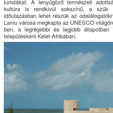
turistákat. A lenyűgöző természeti adotts
kultúra is rendkívül sokszínű, a szűk 
időutazásban lehet részük az odalátogató
Lamu városa megkapta az UNESCO világörök
ben, a legrégebbi és legjobb állapotban 
településként Kelet-Afrikában.