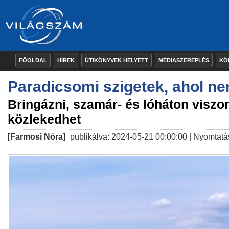
FŐOLDAL
HÍREK
ÚTIKÖNYVEK HELYETT
MÉDIASZEREPLÉS
KÖ
Paradicsomi szigetek, ahol ne
Bringázni, szamár- és lóháton viszo
közlekedhet
[Farmosi Nóra]
publikálva: 2024-05-21 00:00:00 |
Nyomtatá