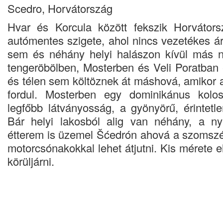
Scedro, Horvátország
Hvar és Korcula között fekszik Horvátors
autómentes szigete, ahol nincs vezetékes á
sem és néhány helyi halászon kívül más n
tengeröbölben, Mosterben és Veli Poratban é
és télen sem költöznek át máshová, amikor 
fordul. Mosterben egy dominikánus kolo
legfőbb látványosság, a gyönyörű, érintetl
Bár helyi lakosból alig van néhány, a ny
étterem is üzemel Šćedrón ahová a szomszé
motorcsónakokkal lehet átjutni. Kis mérete el
körüljárni.