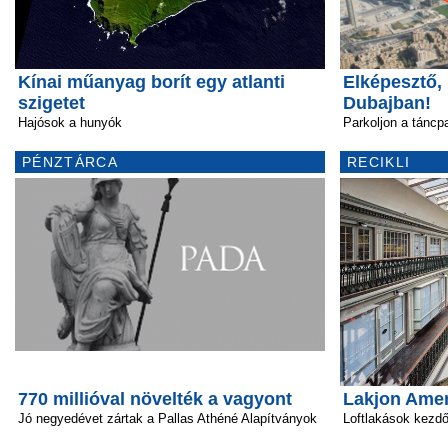
Kínai műanyag borít egy atlanti
Elképesztő,
szigetet
Dubajban!
Hajósok a hunyók
Parkoljon a táncpa
PÉNZTÁRCA
RECIKLI
770 millióval növelték a vagyont
Lakjon Amer
Jó negyedévet zártak a Pallas Athéné Alapítványok
Loftlakások kezd