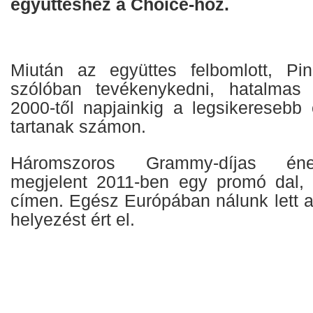
együtteshez a Choice-hoz.
Miután az együttes felbomlott, Pi
szólóban tevékenykedni, hatalmas s
2000-től napjainkig a legsikeresebb
tartanak számon.
Háromszoros Grammy-díjas én
megjelent 2011-ben egy promó dal,
címen. Egész Európában nálunk lett a
helyezést ért el.