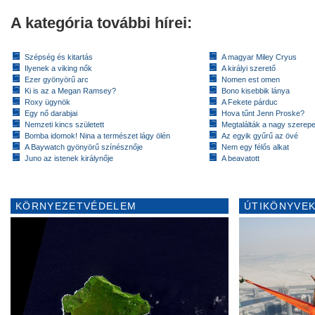
A kategória további hírei:
Szépség és kitartás
A magyar Miley Cryus
Ilyenek a viking nők
A királyi szerető
Ezer gyönyörű arc
Nomen est omen
Ki is az a Megan Ramsey?
Bono kisebbik lánya
Roxy ügynök
A Fekete párduc
Egy nő darabjai
Hova tűnt Jenn Proske?
Nemzeti kincs született
Megtalálták a nagy szerep
Bomba idomok! Nina a természet lágy ölén
Az egyik gyűrű az övé
A Baywatch gyönyörű színésznője
Nem egy félős alkat
Juno az istenek királynője
A beavatott
KÖRNYEZETVÉDELEM
ÚTIKÖNYVEK