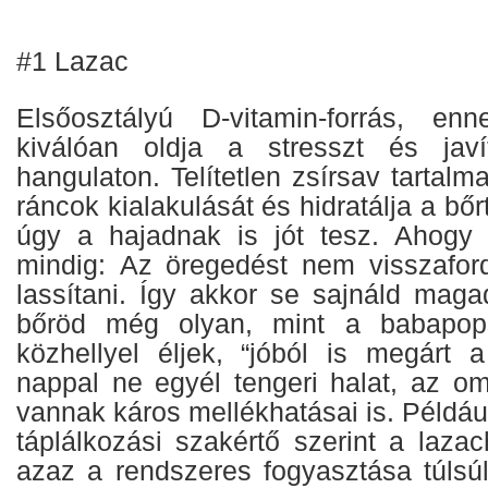
#1 Lazac
Elsőosztályú D-vitamin-forrás, en
kiválóan oldja a stresszt és jav
hangulaton. Telítetlen zsírsav tartalma
ráncok kialakulását és hidratálja a bő
úgy a hajadnak is jót tesz. Ahog
mindig: Az öregedést nem visszaford
lassítani. Így akkor se sajnáld maga
bőröd még olyan, mint a babapops
közhellyel éljek, “jóból is megárt a
nappal ne egyél tengeri halat, az om
vannak káros mellékhatásai is. Példá
táplálkozási szakértő szerint a lazac
azaz a rendszeres fogyasztása túlsú