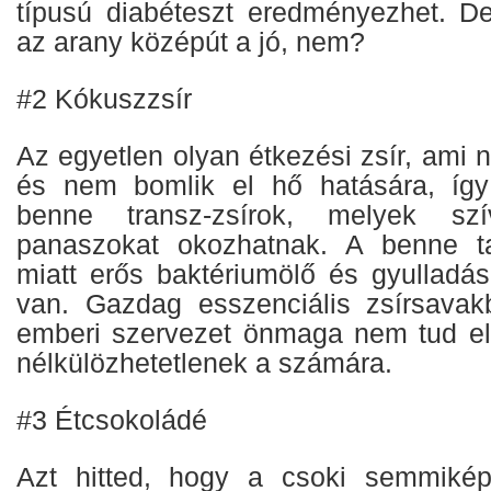
típusú diabéteszt eredményezhet. D
az arany középút a jó, nem?
#2 Kókuszzsír
Az egyetlen olyan étkezési zsír, ami
és nem bomlik el hő hatására, íg
benne transz-zsírok, melyek szív
panaszokat okozhatnak. A benne tal
miatt erős baktériumölő és gyulladá
van. Gazdag esszenciális zsírsavak
emberi szervezet önmaga nem tud elő
nélkülözhetetlenek a számára.
#3 Étcsokoládé
Azt hitted, hogy a csoki semmiké