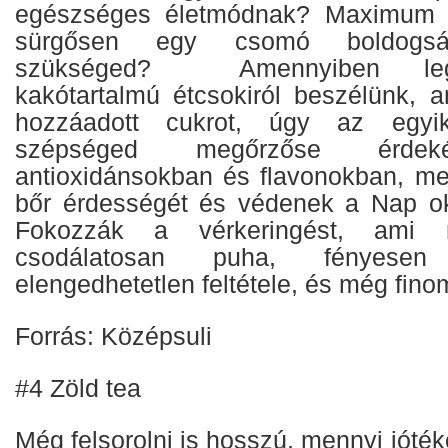
egészséges életmódnak? Maximum a
sürgősen egy csomó boldogsá
szükséged? Amennyiben leg
kakótartalmú étcsokiról beszélünk, 
hozzáadott cukrot, úgy az egyi
szépséged megőrzőse érdek
antioxidánsokban és flavonokban, me
bőr érdességét és védenek a Nap ok
Fokozzák a vérkeringést, ami
csodálatosan puha, fényese
elengedhetetlen feltétele, és még finom
Forrás: Középsuli
#4 Zöld tea
Még felsorolni is hosszú, mennyi jóték