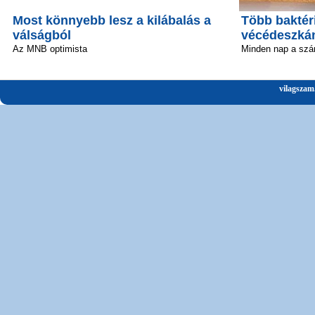
Most könnyebb lesz a kilábalás a
Több baktéri
válságból
vécédeszká
Az MNB optimista
Minden nap a szá
vilagszam