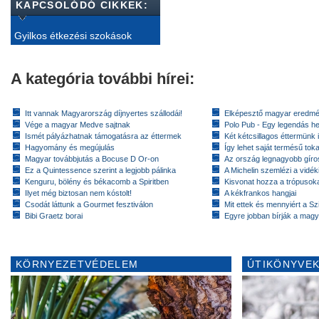
KAPCSOLÓDÓ CIKKEK:
Gyilkos étkezési szokások
A kategória további hírei:
Itt vannak Magyarország díjnyertes szállodái!
Elképesztő magyar eredmé
Vége a magyar Medve sajtnak
Polo Pub - Egy legendás h
Ismét pályázhatnak támogatásra az éttermek
Két kétcsillagos éttermünk 
Hagyomány és megújulás
Így lehet saját termésű toka
Magyar továbbjutás a Bocuse D Or-on
Az ország legnagyobb gír
Ez a Quintessence szerint a legjobb pálinka
A Michelin szemlézi a vidék
Kenguru, bölény és békacomb a Spiritben
Kisvonat hozza a trópusok
Ilyet még biztosan nem kóstolt!
A kékfrankos hangjai
Csodát láttunk a Gourmet fesztiválon
Mit ettek és mennyiért a Sz
Bibi Graetz borai
Egyre jobban bírják a magy
KÖRNYEZETVÉDELEM
ÚTIKÖNYVEK