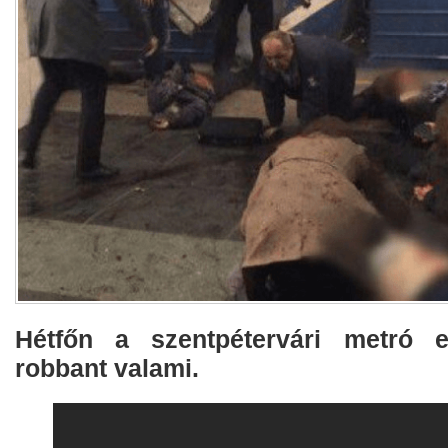
Hétfőn a szentpétervári metró e
robbant valami.