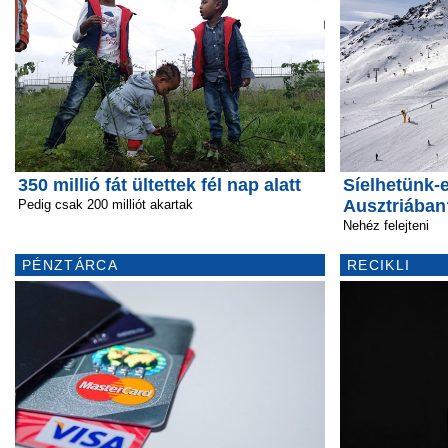
350 millió fát ültettek fél nap alatt
Síelhetünk-
Ausztriában
Pedig csak 200 milliót akartak
Nehéz felejteni
PÉNZTÁRCA
RECIKLI