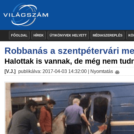
FŐOLDAL
HÍREK
ÚTIKÖNYVEK HELYETT
MÉDIASZEREPLÉS
KÖ
Robbanás a szentpétervári met
Halottak is vannak, de még nem tudn
[V.J.]
publikálva: 2017-04-03 14:32:00 |
Nyomtatás