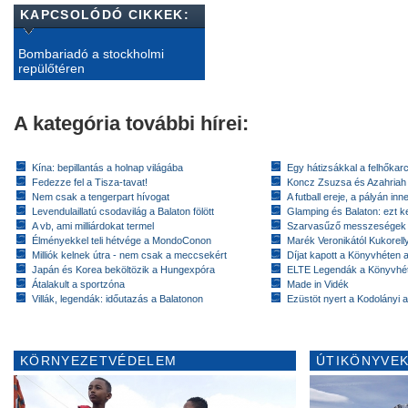
KAPCSOLÓDÓ CIKKEK:
Bombariadó a stockholmi
repülőtéren
A kategória további hírei:
Kína: bepillantás a holnap világába
Egy hátizsákkal a felhőkarc
Fedezze fel a Tisza-tavat!
Koncz Zsuzsa és Azahriah
Nem csak a tengerpart hívogat
A futball ereje, a pályán inn
Levendulaillatú csodavilág a Balaton fölött
Glamping és Balaton: ezt ke
A vb, ami milliárdokat termel
Szarvasűző messzeségek
Élményekkel teli hétvége a MondoConon
Marék Veronikától Kukorell
Milliók kelnek útra - nem csak a meccsekért
Díjat kapott a Könyvhéten
Japán és Korea beköltözik a Hungexpóra
ELTE Legendák a Könyvhé
Átalakult a sportzóna
Made in Vidék
Villák, legendák: időutazás a Balatonon
Ezüstöt nyert a Kodolányi
KÖRNYEZETVÉDELEM
ÚTIKÖNYVEK