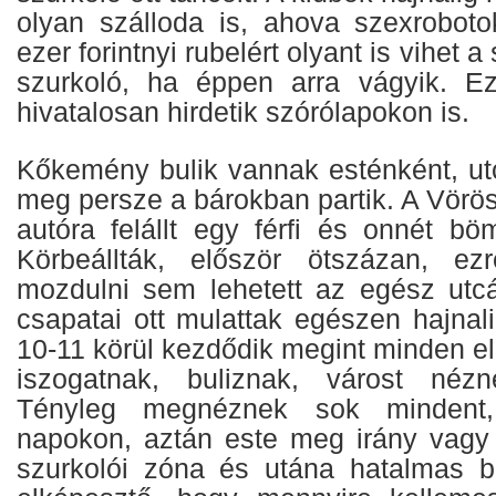
olyan szálloda is, ahova szexrobot
ezer forintnyi rubelért olyant is vihet 
szurkoló, ha éppen arra vágyik. Ez 
hivatalosan hirdetik szórólapokon is.
Kőkemény bulik vannak esténként, utc
meg persze a bárokban partik. A Vörös 
autóra felállt egy férfi és onnét bö
Körbeállták, először ötszázan, ez
mozdulni sem lehetett az egész utc
csapatai ott mulattak egészen hajnal
10-11 körül kezdődik megint minden el
iszogatnak, buliznak, várost néz
Tényleg megnéznek sok mindent,
napokon, aztán este meg irány vagy
szurkolói zóna és utána hatalmas b