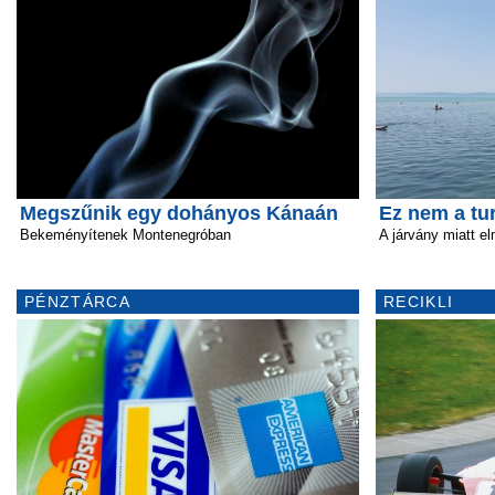
Megszűnik egy dohányos Kánaán
Ez nem a tu
Bekeményítenek Montenegróban
A járvány miatt el
PÉNZTÁRCA
RECIKLI