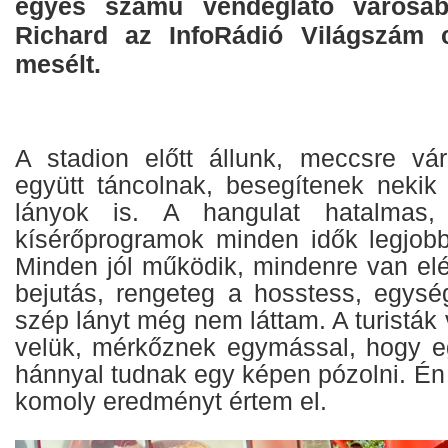
egyes számú vendéglátó városáb
Richard az InfoRádió Világszám
mesélt.
A stadion előtt állunk, meccsre vá
együtt táncolnak, besegítenek nekik
lányok is. A hangulat hatalmas
kísérőprogramok minden idők legjobb
Minden jól működik, mindenre van el
bejutás, rengeteg a hosstess, egysé
szép lányt még nem láttam. A turisták
velük, mérkőznek egymással, hogy eg
hánnyal tudnak egy képen pózolni. Én
komoly eredményt értem el.