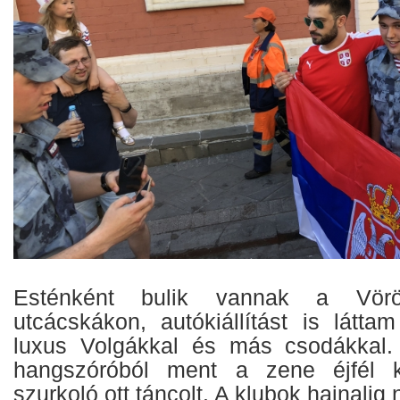
Esténként bulik vannak a Vörö
utcácskákon, autókiállítást is látta
luxus Volgákkal és más csodákkal. 
hangszóróból ment a zene éjfél k
szurkoló ott táncolt. A klubok hajnalig