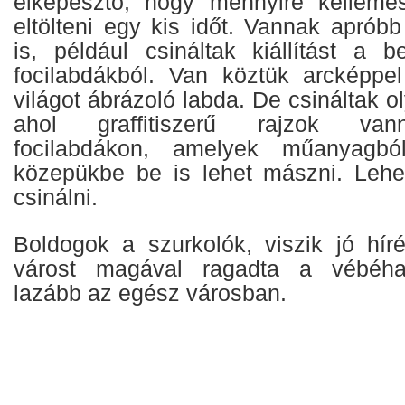
elképesztő, hogy mennyire kellemes
eltölteni egy kis időt. Vannak aprób
is, például csináltak kiállítást a b
focilabdákból. Van köztük arcképpel
világot ábrázoló labda. De csináltak oly
ahol graffitiszerű rajzok vann
focilabdákon, amelyek műanyagb
közepükbe be is lehet mászni. Lehet
csinálni.
Boldogok a szurkolók, viszik jó hí
várost magával ragadta a vébéhan
lazább az egész városban.