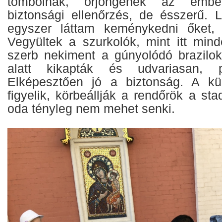
tombolnak, őrjöngenek az emb
biztonsági ellenőrzés, de ésszerű. 
egyszer láttam keménykedni őket, a
Vegyültek a szurkolók, mint itt mi
szerb nekiment a gúnyolódó brazilokn
alatt kikapták és udvariasan, pr
Elképesztően jó a biztonság. A kü
figyelik, körbeállják a rendőrök a st
oda tényleg nem mehet senki.