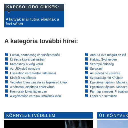
KAPCSOLÓDÓ CIKKEK:
A kutyák már tutira elbukták a
foci vébét
A kategória további hírei:
Futball, szabadság és felhőkarcolók
Ahol 51 éve megállt az idő
Új élet a kisvárdai várban
Halpiac Sydneyben
Karácsony a világ körül
Szörnyű éhínség
Az USA első nemzete
Suraxani
Lisszabon varázslatos villamosai
Az erdélyi hó varázsa
Kínáról kezdőknek
Szabadság híd Kínában
Végtelen füves puszta és legelésző lovak
Egzotikus tájakon: Madeira 
A németek alapította chilei város
Egzotikus tájakon: Madeira 
Ilyen csak Litvániában van
Pár nap a mesés Prágában
A legélhetőbb városok listájának élén
Lenézni a semmibe
KÖRNYEZETVÉDELEM
ÚTIKÖNYVEK