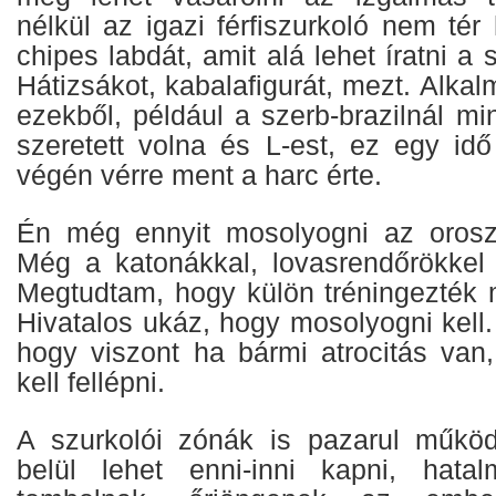
nélkül az igazi férfiszurkoló nem té
chipes labdát, amit alá lehet íratni a 
Hátizsákot, kabalafigurát, mezt. Alka
ezekből, például a szerb-brazilnál mi
szeretett volna és L-est, ez egy idő
végén vérre ment a harc érte.
Én még ennyit mosolyogni az orosz
Még a katonákkal, lovasrendőrökkel i
Megtudtam, hogy külön tréningezték 
Hivatalos ukáz, hogy mosolyogni kell.
hogy viszont ha bármi atrocitás va
kell fellépni.
A szurkolói zónák is pazarul működ
belül lehet enni-inni kapni, hata