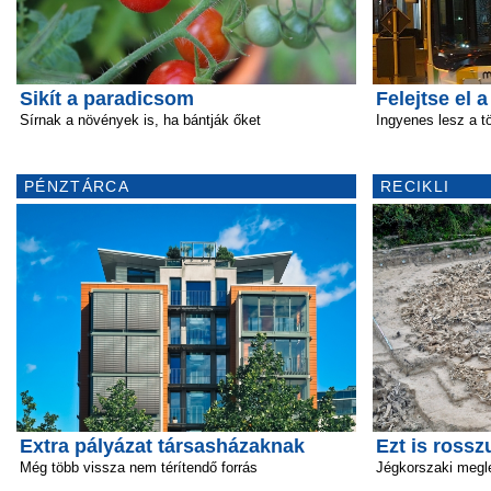
Sikít a paradicsom
Felejtse el 
Sírnak a növények is, ha bántják őket
Ingyenes lesz a 
PÉNZTÁRCA
RECIKLI
Extra pályázat társasházaknak
Ezt is rossz
Még több vissza nem térítendő forrás
Jégkorszaki megl