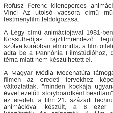
Rofusz Ferenc kilencperces animác
Vinci Az utolsó vacsora című mű
festményfilm feldolgozása.
A Légy című animációjával 1981-ben 
Kossuth-díjas rajzfilmrendező leg
szólva korábban elmondta: a film ötlet
adta be a Pannónia Filmstúdióhoz, d
téma miatt nem készülhetett el.
A Magyar Média Mecenatúra támogat
filmen az eredeti tervekhez ké
változtattak, "minden kockája ugya
évvel ezelőtt storyboardként beadtam
az eredeti, a film 21. századi techn
animációval készült, a 8 ezer ra