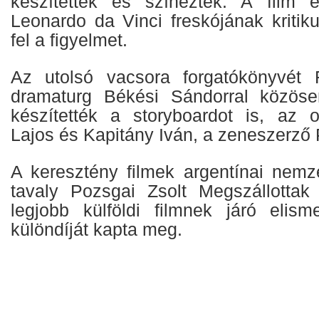
készítették és színezték. A film e
Leonardo da Vinci freskójának kritiku
fel a figyelmet.
Az utolsó vacsora forgatókönyvét
dramaturg Békési Sándorral közösen
készítették a storyboardot is, az 
Lajos és Kapitány Iván, a zeneszerző P
A keresztény filmek argentínai nemze
tavaly Pozsgai Zsolt Megszállottak
legjobb külföldi filmnek járó elis
különdíját kapta meg.