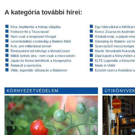
A kategória további hírei:
Kína: bepillantás a holnap világába
Egy hátizsákkal a felhőkarc
Fedezze fel a Tisza-tavat!
Koncz Zsuzsa és Azahriah
Nem csak a tengerpart hívogat
A futball ereje, a pályán inn
Levendulaillatú csodavilág a Balaton fölött
Glamping és Balaton: ezt ke
A vb, ami milliárdokat termel
Szarvasűző messzeségek
Élményekkel teli hétvége a MondoConon
Marék Veronikától Kukorell
Milliók kelnek útra - nem csak a meccsekért
Díjat kapott a Könyvhéten
Japán és Korea beköltözik a Hungexpóra
ELTE Legendák a Könyvhé
Átalakult a sportzóna
Made in Vidék
Villák, legendák: időutazás a Balatonon
Ezüstöt nyert a Kodolányi
KÖRNYEZETVÉDELEM
ÚTIKÖNYVEK