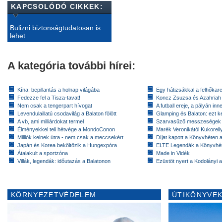
KAPCSOLÓDÓ CIKKEK:
Bulizni biztonságtudatosan is
lehet
A kategória további hírei:
Kína: bepillantás a holnap világába
Egy hátizsákkal a felhőkarc
Fedezze fel a Tisza-tavat!
Koncz Zsuzsa és Azahriah
Nem csak a tengerpart hívogat
A futball ereje, a pályán inn
Levendulaillatú csodavilág a Balaton fölött
Glamping és Balaton: ezt ke
A vb, ami milliárdokat termel
Szarvasűző messzeségek
Élményekkel teli hétvége a MondoConon
Marék Veronikától Kukorell
Milliók kelnek útra - nem csak a meccsekért
Díjat kapott a Könyvhéten
Japán és Korea beköltözik a Hungexpóra
ELTE Legendák a Könyvhé
Átalakult a sportzóna
Made in Vidék
Villák, legendák: időutazás a Balatonon
Ezüstöt nyert a Kodolányi
KÖRNYEZETVÉDELEM
ÚTIKÖNYVEK