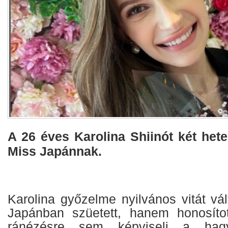
A 26 éves Karolina Shiinót két het
Miss Japánnak.
Karolina győzelme nyilvános vitát vál
Japánban szüetett, hanem honosítot
ránézésre sem képviseli a hag