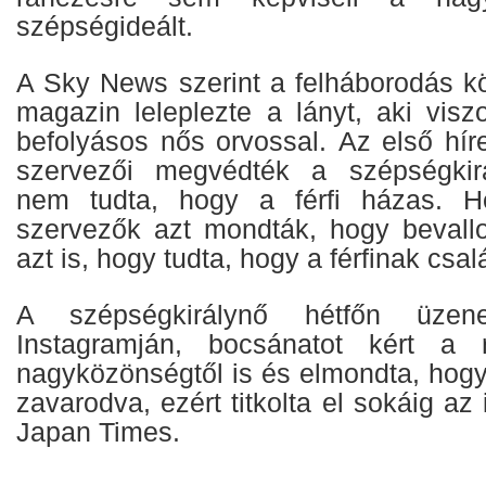
szépségideált.
A Sky News szerint a felháborodás kö
magazin leleplezte a lányt, aki viszo
befolyásos nős orvossal. Az első hír
szervezői megvédték a szépségkir
nem tudta, hogy a férfi házas. H
szervezők azt mondták, hogy bevallo
azt is, hogy tudta, hogy a férfinak csal
A szépségkirálynő hétfőn üzene
Instagramján, bocsánatot kért a 
nagyközönségtől is és elmondta, hogy 
zavarodva, ezért titkolta el sokáig az 
Japan Times.