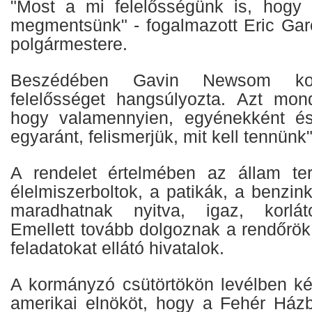
"Most a mi felelősségünk is, hogy 
megmentsünk" - fogalmazott Eric Garc
polgármestere.
Beszédében Gavin Newsom k
felelősséget hangsúlyozta. Azt mondt
hogy valamennyien, egyénekként é
egyaránt, felismerjük, mit kell tennünk"
A rendelet értelmében az állam ter
élelmiszerboltok, a patikák, a benzi
maradhatnak nyitva, igaz, korlát
Emellett tovább dolgoznak a rendőrök
feladatokat ellátó hivatalok.
A kormányzó csütörtökön levélben k
amerikai elnököt, hogy a Fehér Házba