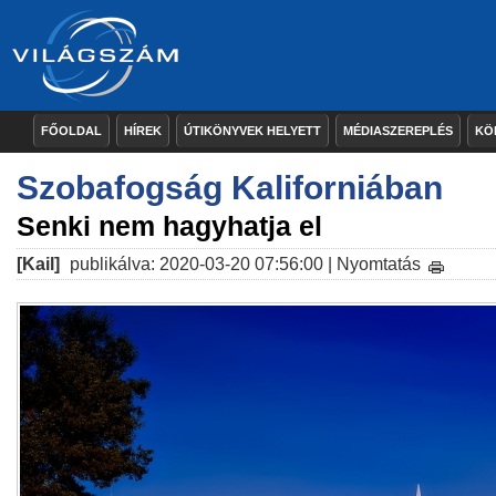
FŐOLDAL
HÍREK
ÚTIKÖNYVEK HELYETT
MÉDIASZEREPLÉS
KÖ
Szobafogság Kaliforniában
Senki nem hagyhatja el
[Kail]
publikálva: 2020-03-20 07:56:00 |
Nyomtatás