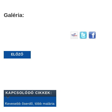
Galéria:
ELŐZŐ
KAPCSOLÓDÓ CIKKEK:
Kevesebb őserdő, több malária