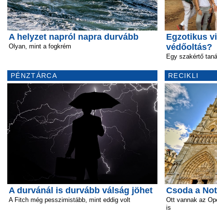
A helyzet napról napra durvább
Egzotikus vi
védőoltás?
Olyan, mint a fogkrém
Egy szakértő tan
PÉNZTÁRCA
RECIKLI
A durvánál is durvább válság jöhet
Csoda a No
A Fitch még pesszimistább, mint eddig volt
Ott vannak az Ope
is