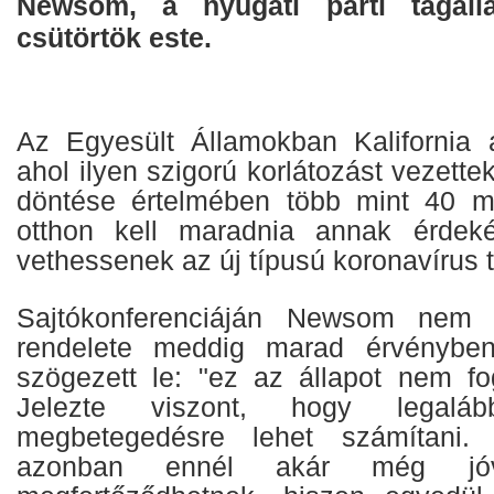
Newsom, a nyugati parti tagáll
csütörtök este.
Az Egyesült Államokban Kalifornia 
ahol ilyen szigorú korlátozást vezett
döntése értelmében több mint 40 mill
otthon kell maradnia annak érdek
vethessenek az új típusú koronavírus 
Sajtókonferenciáján Newsom nem 
rendelete meddig marad érvényben
szögezett le: "ez az állapot nem fog
Jelezte viszont, hogy legal
megbetegedésre lehet számítani. 
azonban ennél akár még jó