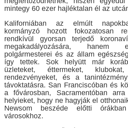
megfertőződhetnek, hiszen egyedü
mintegy 60 ezer hajléktalan él az utcá
Kaliforniában az elmúlt napo
kormányzó hozott fokozatosan re
rendkívül gyorsan terjedő koronaví
megakadályozására, hanem 
polgármesterei és az állam egészség
így tettek. Sok helyütt már korá
üzleteket, éttermeket, kluboka
rendezvényeket, és a tanintézmény
távoktatásra. San Franciscóban és kö
a fővárosban, Sacramentóban arra s
helyieket, hogy ne hagyják el otthonai
Newsom beszéde előtti órákban 
városokhoz.