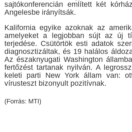
sajtókonferencián említett két kórhá
Angelesbe irányítsák.
Kalifornia egyike azoknak az amerik
amelyeket a legjobban sújt az új t
terjedése. Csütörtök esti adatok szer
diagnosztizáltak, és 19 halálos áldoza
Az északnyugati Washington államba
fertőzést tartanak nyilván. A legros
keleti parti New York állam van: o
vírusteszt bizonyult pozitívnak.
(Forrás: MTI)