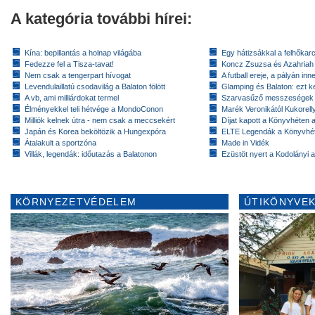
A kategória további hírei:
Kína: bepillantás a holnap világába
Egy hátizsákkal a felhőkarc
Fedezze fel a Tisza-tavat!
Koncz Zsuzsa és Azahriah
Nem csak a tengerpart hívogat
A futball ereje, a pályán inn
Levendulaillatú csodavilág a Balaton fölött
Glamping és Balaton: ezt ke
A vb, ami milliárdokat termel
Szarvasűző messzeségek
Élményekkel teli hétvége a MondoConon
Marék Veronikától Kukorell
Milliók kelnek útra - nem csak a meccsekért
Díjat kapott a Könyvhéten
Japán és Korea beköltözik a Hungexpóra
ELTE Legendák a Könyvhé
Átalakult a sportzóna
Made in Vidék
Villák, legendák: időutazás a Balatonon
Ezüstöt nyert a Kodolányi
KÖRNYEZETVÉDELEM
ÚTIKÖNYVEK