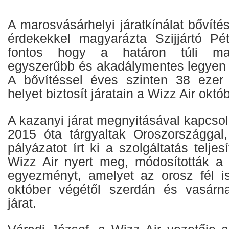
A marosvásárhelyi járatkínálat bővítés
érdekekkel magyarázta Szijjártó Pé
fontos hogy a határon túli mag
egyszerűbb és akadálymentes legyen a
A bővítéssel éves szinten 38 ezer 
helyet biztosít járatain a Wizz Air októ
A kazanyi járat megnyitásával kapcso
2015 óta tárgyaltak Oroszországgal
pályázatot írt ki a szolgáltatás telje
Wizz Air nyert meg, módosították a b
egyezményt, amelyet az orosz fél is
október végétől szerdán és vasárn
járat.