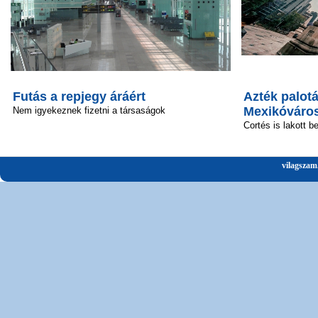
Futás a repjegy áráért
Azték palotá
Mexikóváro
Nem igyekeznek fizetni a társaságok
Cortés is lakott b
vilagszam