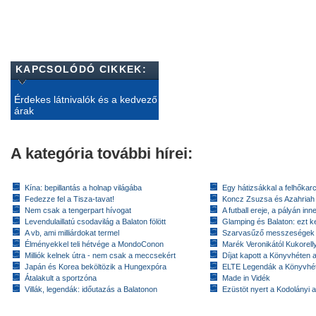
KAPCSOLÓDÓ CIKKEK:
Érdekes látnivalók és a kedvező
árak
A kategória további hírei:
Kína: bepillantás a holnap világába
Egy hátizsákkal a felhőkarc
Fedezze fel a Tisza-tavat!
Koncz Zsuzsa és Azahriah
Nem csak a tengerpart hívogat
A futball ereje, a pályán inn
Levendulaillatú csodavilág a Balaton fölött
Glamping és Balaton: ezt ke
A vb, ami milliárdokat termel
Szarvasűző messzeségek
Élményekkel teli hétvége a MondoConon
Marék Veronikától Kukorell
Milliók kelnek útra - nem csak a meccsekért
Díjat kapott a Könyvhéten
Japán és Korea beköltözik a Hungexpóra
ELTE Legendák a Könyvhé
Átalakult a sportzóna
Made in Vidék
Villák, legendák: időutazás a Balatonon
Ezüstöt nyert a Kodolányi