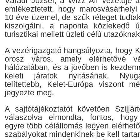
Váradi József, a Wizz Air vezetője a
emlékeztetett, hogy marosvásárhelyi 
10 éve üzemel, de szűk réteget tudtak 
kiszolgálni, a naponta közlekedő ú
turisztikai mellett üzleti célú utazókna
A vezérigazgató hangsúlyozta, hogy 
orosz város, amely elérhetővé v
hálózatában, és a jövőben is kezdem
keleti járatok nyitásának. Nyug
telítettebb, Kelet-Európa viszont mé
jegyezte meg.
A sajtótájékoztatót követően Szijjár
válaszolva elmondta, fontos, hogy
egyre több célállomás legyen elérhető
szabályokat mindenkinek be kell tartan