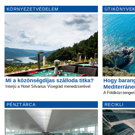
KÖRNYEZETVÉDELEM
ÚTIKÖNYVEK
Mi a közönségdíjas szálloda titka?
Hogy barang
Mediterrán
Interjú a Hotel Silvanus Visegrád menedzserével
A Földközi-tengeri
PÉNZTÁRCA
RECIKLI