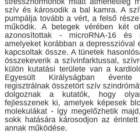
stresszhormonok miatt átmenetileg 
szív és károsodik a bal kamra. A sz
pumpálja tovább a vért, a felső rész
működik. A betegek vérében két ol
azonosítottak - microRNA-16 és 
amelyeket korábban a depresszióval 
kapcsoltak össze. A tünetek hasonlós
összekeverik a szívinfarktussal, szí
külön kutatási területe van a kardio
Egyesült Királyságban évent
regisztrálnak összetört szív szindrómá
dolgoznak a kutatók, hogy olya
fejlesszenek ki, amelyek képesek blo
molekulákat - így megelőzhetik majd
sokk hatására károsodjon az érintett 
annak működése.