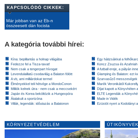
KAPCSOLÓDÓ CIKKEK:
Már jobban van az Eb-n
összeesett dán focista
A kategória további hírei:
Kína: bepillantás a holnap világába
Egy hátizsákkal a felhőkarc
Fedezze fel a Tisza-tavat!
Koncz Zsuzsa és Azahriah
Nem csak a tengerpart hívogat
A futball ereje, a pályán inn
Levendulaillatú csodavilág a Balaton fölött
Glamping és Balaton: ezt ke
A vb, ami milliárdokat termel
Szarvasűző messzeségek
Élményekkel teli hétvége a MondoConon
Marék Veronikától Kukorell
Milliók kelnek útra - nem csak a meccsekért
Díjat kapott a Könyvhéten
Japán és Korea beköltözik a Hungexpóra
ELTE Legendák a Könyvhé
Átalakult a sportzóna
Made in Vidék
Villák, legendák: időutazás a Balatonon
Ezüstöt nyert a Kodolányi
KÖRNYEZETVÉDELEM
ÚTIKÖNYVEK