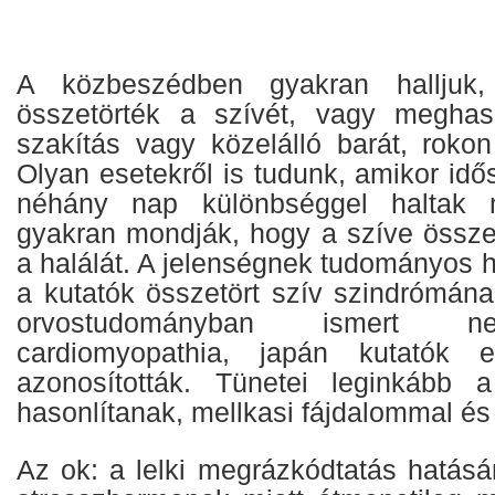
A közbeszédben gyakran halljuk,
összetörték a szívét, vagy megha
szakítás vagy közelálló barát, rokon
Olyan esetekről is tudunk, amikor id
néhány nap különbséggel haltak m
gyakran mondják, hogy a szíve összet
a halálát. A jelenségnek tudományos há
a kutatók összetört szív szindrómána
orvostudományban ismert n
cardiomyopathia, japán kutatók e
azonosították. Tünetei leginkább a
hasonlítanak, mellkasi fájdalommal és
Az ok: a lelki megrázkódtatás hatás