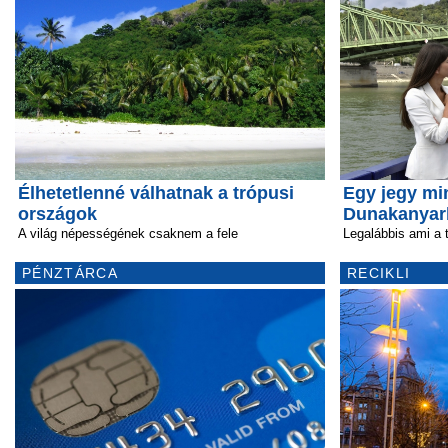
Élhetetlenné válhatnak a trópusi
Egy jegy mi
országok
Dunakanyar
A világ népességének csaknem a fele
Legalábbis ami a 
PÉNZTÁRCA
RECIKLI