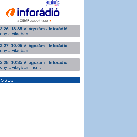
2.26. 18:35 Világszám - Inforádió
ony a világban I.
2.27. 10:05 Világszám - Inforádió
ony a világban II.
2.28. 10:35 Világszám - Inforádió
ony a világban I. ism.
ÖSSÉG