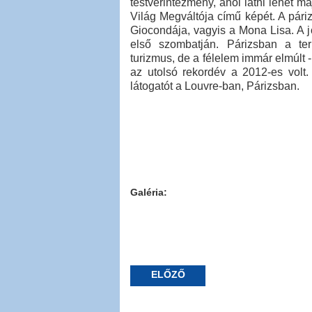
testvérintézmény, ahol látni lehet m
Világ Megváltója című képét. A pári
Giocondája, vagyis a Mona Lisa. A 
első szombatján. Párizsban a ter
turizmus, de a félelem immár elmúlt 
az utolsó rekordév a 2012-es volt. 
látogatót a Louvre-ban, Párizsban.
Galéria:
ELŐZŐ