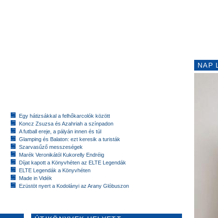
NAP 
Egy hátizsákkal a felhőkarcolók között
Koncz Zsuzsa és Azahriah a színpadon
A futball ereje, a pályán innen és túl
Glamping és Balaton: ezt keresik a turisták
Szarvasűző messzeségek
Marék Veronikától Kukorelly Endréig
Díjat kapott a Könyvhéten az ELTE Legendák
ELTE Legendák a Könyvhéten
Made in Vidék
Ezüstöt nyert a Kodolányi az Arany Glóbuszon