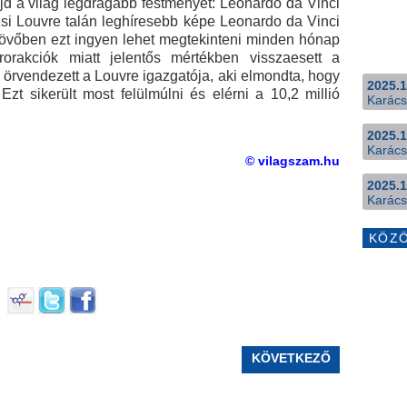
ajd a világ legdrágább festményét: Leonardo da Vinci
zsi Louvre talán leghíresebb képe Leonardo da Vinci
jövőben ezt ingyen lehet megtekinteni minden hónap
rorakciók miatt jelentős mértékben visszaesett a
- örvendezett a Louvre igazgatója, aki elmondta, hogy
2025.1
Ezt sikerült most felülmúlni és elérni a 10,2 millió
Karács
2025.1
Karács
© vilagszam.hu
2025.1
Karács
KÖZ
KÖVETKEZŐ