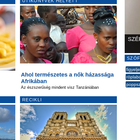
ÚTIKÖNYVEK HELYETT
SZÉ
SZÓF
figyelj
Ahol természetes a nők házassága
röplab
Afrikában
poppsz
Az észszerűség mindent visz Tanzániában
--
RECIKLI