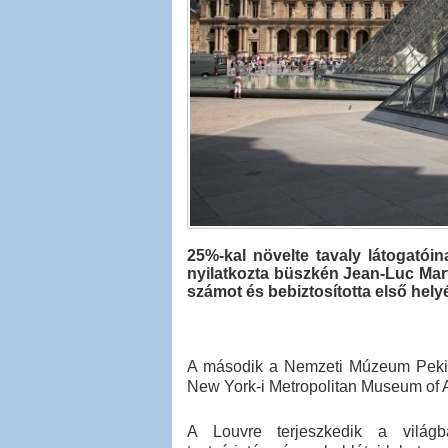
25%-kal növelte tavaly látogatói
nyilatkozta büszkén Jean-Luc Marti
számot és bebiztosította első helyé
A második a Nemzeti Múzeum Peking
New York-i Metropolitan Museum of Ar
A Louvre terjeszkedik a világb