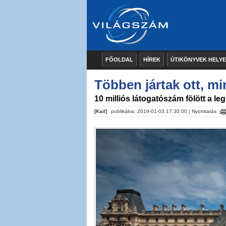
FŐOLDAL
HÍREK
ÚTIKÖNYVEK HELY
Többen jártak ott, mi
10 milliós látogatószám fölött a
[Kail]
publikálva: 2019-01-03 17:30:00 |
Nyomtatás