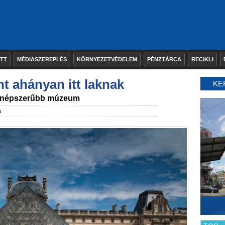
ETT
MÉDIASZEREPLÉS
KÖRNYEZETVÉDELEM
PÉNZTÁRCA
RECIKLI
nt ahányan itt laknak
KE
 legnépszerűbb múzeum