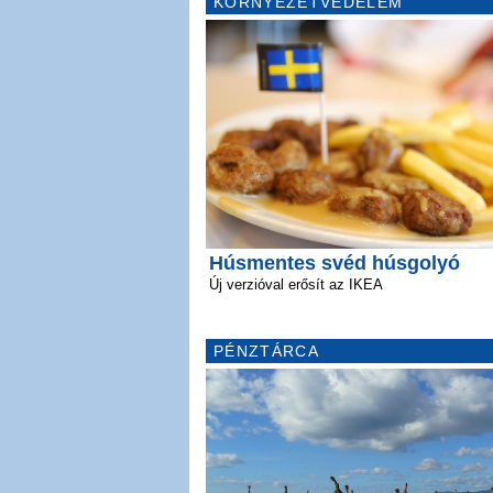
KÖRNYEZETVÉDELEM
Húsmentes svéd húsgolyó
Új verzióval erősít az IKEA
PÉNZTÁRCA