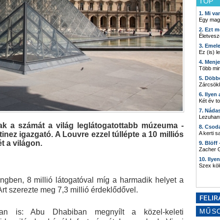
TOP
1. Mi v
Egy mag
2. Ezt m
Életvesz
3. Emel
Ez (is) l
4. Menj
Több min
5. Döbb
Zárcsökk
6. Ilyen
Két év t
7. Náda
Lezuhant
nak a számát a világ leglátogatottabb múzeuma -
8. Csod
nez igazgató. A Louvre ezzel túllépte a 10 milliós
A kerti 
t a világon.
9. Blöff
Zacher G
10. Ilye
Szex kö
ben, 8 millió látogatóval míg a harmadik helyet a
t szerezte meg 7,3 millió érdeklődővel.
MŰS
an is: Abu Dhabiban megnyílt a közel-keleti