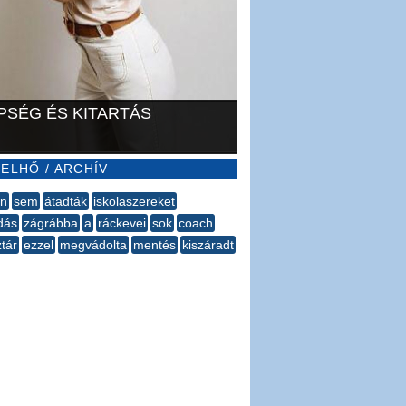
PSÉG ÉS KITARTÁS
ELHŐ / ARCHÍV
en
sem
átadták
iskolaszereket
dás
zágrábba
​a
ráckevei
sok
coach
tár
ezzel
megvádolta
mentés
kiszáradt