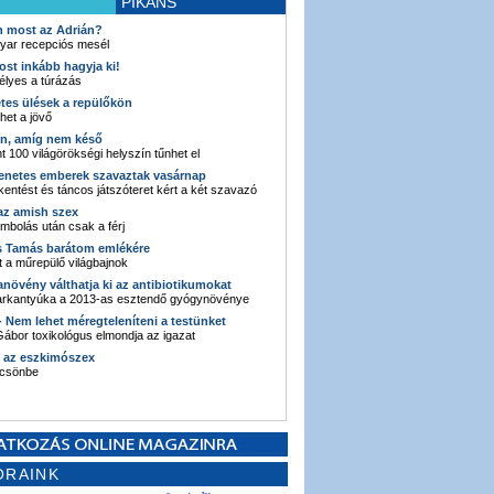
PIKÁNS
an most az Adrián?
yar recepciós mesél
ost inkább hagyja ki!
élyes a túrázás
etes ülések a repülőkön
ehet a jövő
en, amíg nem késő
t 100 világörökségi helyszín tűnhet el
enetes emberek szavaztak vasárnap
entést és táncos játszóteret kért a két szavazó
 az amish szex
ombolás után csak a férj
s Tamás barátom emlékére
 a műrepülő világbajnok
anövény válthatja ki az antibiotikumokat
sarkantyúka a 2013-as esztendő gyógynövénye
 - Nem lehet méregteleníteni a testünket
ábor toxikológus elmondja az igazat
n az eszkimószex
lcsönbe
ORAINK