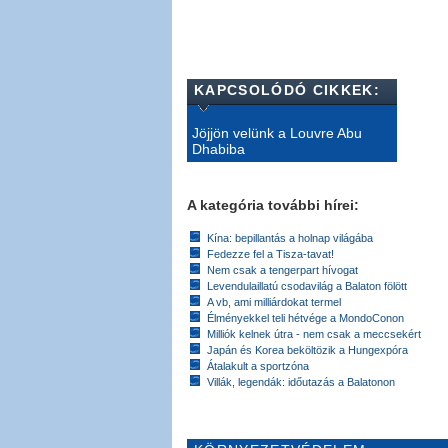
KAPCSOLÓDÓ CIKKEK:
Jöjjön velünk a Louvre Abu
Dhabiba
A kategória további hírei:
Kína: bepillantás a holnap világába
Fedezze fel a Tisza-tavat!
Nem csak a tengerpart hívogat
Levendulaillatú csodavilág a Balaton fölött
A vb, ami milliárdokat termel
Élményekkel teli hétvége a MondoConon
Milliók kelnek útra - nem csak a meccsekért
Japán és Korea beköltözik a Hungexpóra
Átalakult a sportzóna
Villák, legendák: időutazás a Balatonon