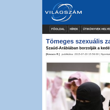
FŐOLDAL
HÍREK
ÚTIKÖNYVEK HELY
Tömeges szexuális za
Szaúd-Arábiában borzolják a kedé
[Kovacs R.]
publikálva: 2015-07-20 15:59:00 |
Nyomta