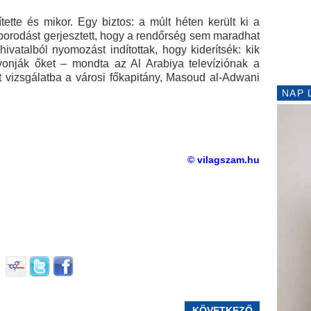
tette és mikor. Egy biztos: a múlt héten került ki a
borodást gerjesztett, hogy a rendőrség sem maradhat
 hivatalból nyomozást indítottak, hogy kiderítsék: kik
 vonják őket – mondta az Al Arabiya televíziónak a
t vizsgálatba a városi főkapitány, Masoud al-Adwani
NAP 
© vilagszam.hu
KÖVETKEZŐ