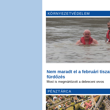
KÖRNYEZETVÉDELEM
Nem maradt el a februári tisza
fürdőzés
Most is megmártózott a debreceni orvos
PÉNZTÁRCA