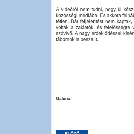
A videóról nem tudni, hogy ki készí
közösségi médiába. És akkora felhá
tétlen. Bár feljelentést nem kaptak,
voltak a zaklatók, és felelősségre
szóvivő. A nagy érdeklődéssel kísér
tábornok is beszállt.
Galéria:
ELŐZŐ