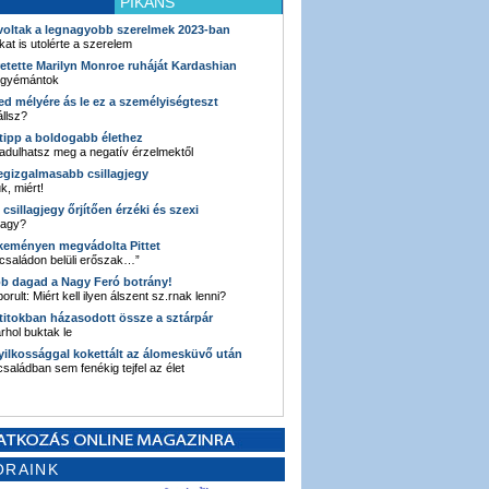
PIKÁNS
 voltak a legnagyobb szerelmek 2023-ban
kat is utolérte a szerelem
retette Marilyn Monroe ruháját Kardashian
 gyémántok
ked mélyére ás le ez a személyiségteszt
llsz?
i tipp a boldogabb élethez
adulhatsz meg a negatív érzelmektől
legizgalmasabb csillagjegy
k, miért!
3 csillagjegy őrjítően érzéki és szexi
vagy?
e keményen megvádolta Pittet
 családon belüli erőszak…”
bb dagad a Nagy Feró botrány!
orult: Miért kell ilyen álszent sz.rnak lenni?
 titokban házasodott össze a sztárpár
hol buktak le
yilkossággal kokettált az álomesküvő után
 családban sem fenékig tejfel az élet
ORAINK