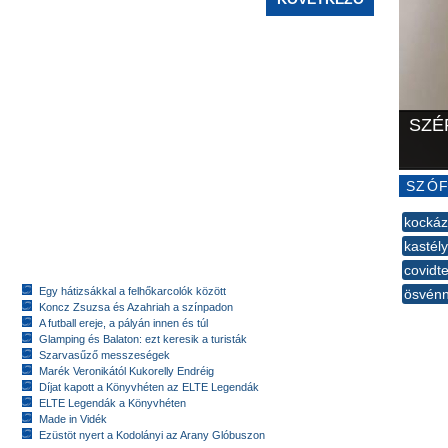
SZÉ
SZÓF
kockáz
kastély
covidt
Egy hátizsákkal a felhőkarcolók között
ösvénn
Koncz Zsuzsa és Azahriah a színpadon
--
A futball ereje, a pályán innen és túl
Glamping és Balaton: ezt keresik a turisták
Szarvasűző messzeségek
Marék Veronikától Kukorelly Endréig
Díjat kapott a Könyvhéten az ELTE Legendák
ELTE Legendák a Könyvhéten
Made in Vidék
Ezüstöt nyert a Kodolányi az Arany Glóbuszon