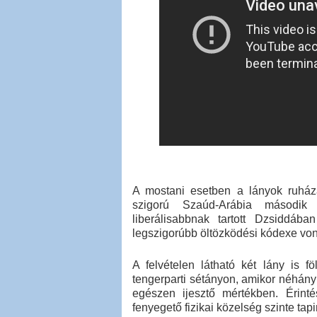
A mostani esetben a lányok ruháza
szigorú Szaúd-Arábia második 
liberálisabbnak tartott Dzsiddába
legszigorúbb öltözködési kódexe von
A felvételen látható két lány is 
tengerparti sétányon, amikor néhány f
egészen ijesztő mértékben. Érint
fenyegető fizikai közelség szinte tapi