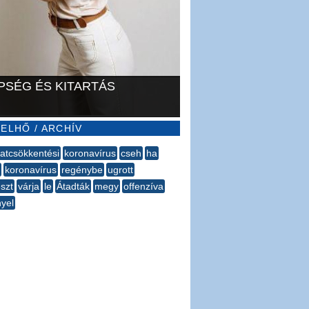
PSÉG ÉS KITARTÁS
ELHŐ / ARCHÍV
atcsökkentési
koronavírus
cseh
ha
koronavírus
regénybe
ugrott
eszt
várja
le
Átadták
megy
offenzíva
yel