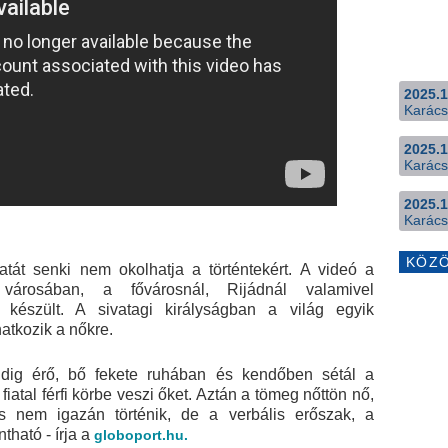
2025.1
Karács
2025.1
Karács
2025.1
Karács
KÖZ
tát senki nem okolhatja a történtekért. A videó a
városában, a fővárosnál, Rijádnál valamivel
n készült. A sivatagi királyságban a világ egyik
atkozik a nőkre.
földig érő, bő fekete ruhában és kendőben sétál a
iatal férfi körbe veszi őket. Aztán a tömeg nőttön nő,
és nem igazán történik, de a verbális erőszak, a
ntható - írja a
globoport.hu.