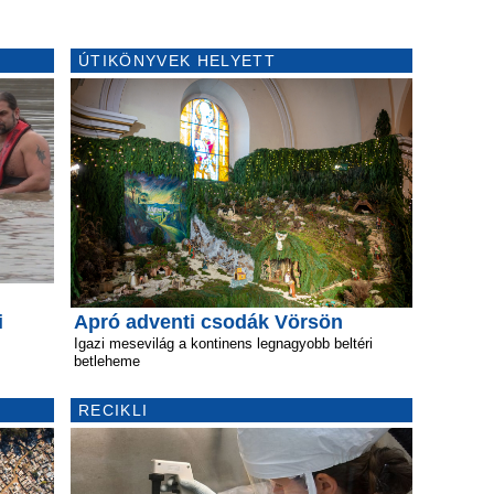
ÚTIKÖNYVEK HELYETT
i
Apró adventi csodák Vörsön
Igazi mesevilág a kontinens legnagyobb beltéri
betleheme
RECIKLI