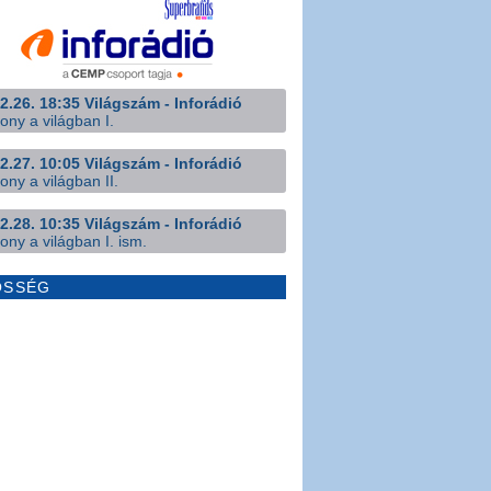
2.26. 18:35 Világszám - Inforádió
ony a világban I.
2.27. 10:05 Világszám - Inforádió
ony a világban II.
2.28. 10:35 Világszám - Inforádió
ony a világban I. ism.
ÖSSÉG