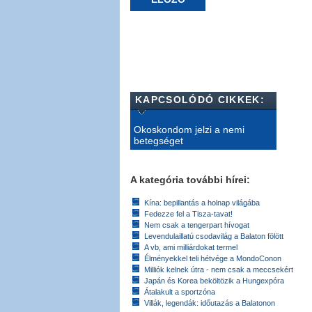
KAPCSOLÓDÓ CIKKEK:
Okoskondom jelzi a nemi
betegséget
A kategória további hírei:
Kína: bepillantás a holnap világába
Fedezze fel a Tisza-tavat!
Nem csak a tengerpart hívogat
Levendulaillatú csodavilág a Balaton fölött
A vb, ami milliárdokat termel
Élményekkel teli hétvége a MondoConon
Milliók kelnek útra - nem csak a meccsekért
Japán és Korea beköltözik a Hungexpóra
Átalakult a sportzóna
Villák, legendák: időutazás a Balatonon