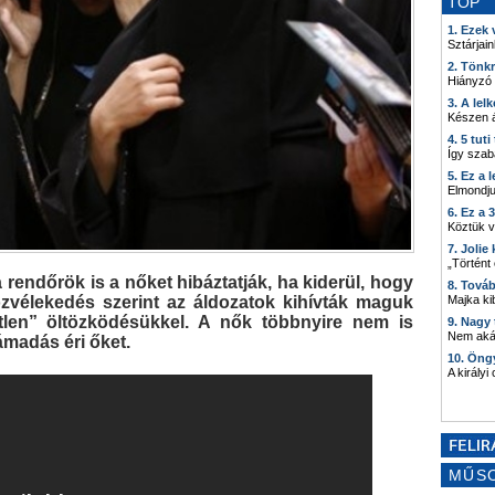
TOP
1. Ezek
Sztárjain
2. Tönk
Hiányzó
3. A lel
Készen á
4. 5 tut
Így szab
5. Ez a 
Elmondju
6. Ez a 
Köztük 
7. Joli
„Történt
rendőrök is a nőket hibáztatják, ha kiderül, hogy
8. Tová
Majka kib
özvélekedés szerint az áldozatok kihívták maguk
etlen” öltözködésükkel. A nők többnyire nem is
9. Nagy
Nem akár
ámadás éri őket.
10. Öng
A királyi
MŰS