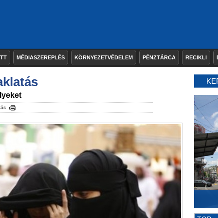
ETT
MÉDIASZEREPLÉS
KÖRNYEZETVÉDELEM
PÉNZTÁRCA
RECIKLI
klatás
KE
lyeket
tás