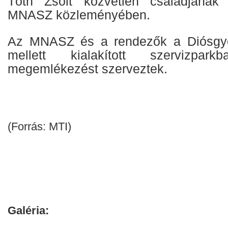
Tóth Zsolt közvetlen családjának
MNASZ közleményében.
Az MNASZ és a rendezők a Diósgyő
mellett kialakított szervizpa
megemlékezést szerveztek.
(Forrás: MTI)
Galéria: