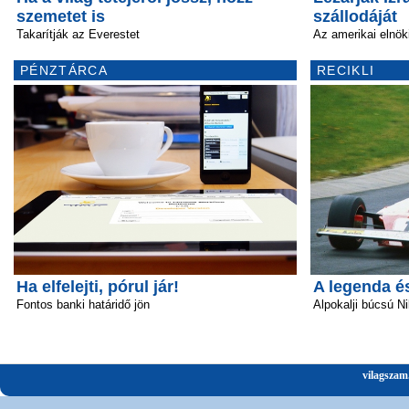
szemetet is
szállodáját
Takarítják az Everestet
Az amerikai elnöki
PÉNZTÁRCA
RECIKLI
Ha elfelejti, pórul jár!
A legenda é
Fontos banki határidő jön
Alpokalji búcsú Ni
vilagszam