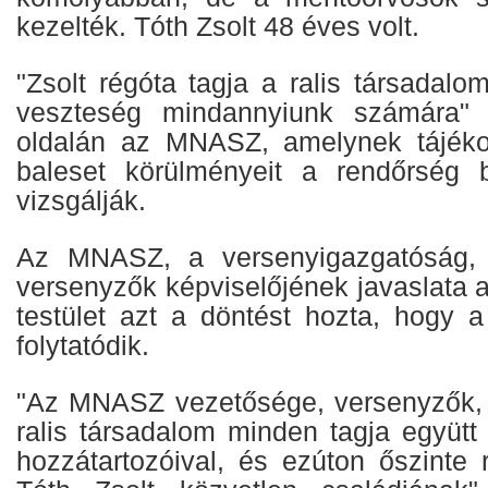
kezelték. Tóth Zsolt 48 éves volt.
"Zsolt régóta tagja a ralis társadalom
veszteség mindannyiunk számára" 
oldalán az MNASZ, amelynek tájékoz
baleset körülményeit a rendőrség
vizsgálják.
Az MNASZ, a versenyigazgatóság,
versenyzők képviselőjének javaslata a
testület azt a döntést hozta, hogy
folytatódik.
"Az MNASZ vezetősége, versenyzők, 
ralis társadalom minden tagja együtt
hozzátartozóival, és ezúton őszinte r