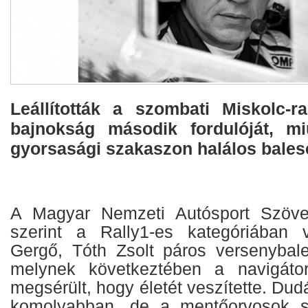
Leállították a szombati Miskolc-ra
bajnokság második fordulóját, m
gyorsasági szakaszon halálos balese
A Magyar Nemzeti Autósport Szöve
szerint a Rally1-es kategóriában
Gergő, Tóth Zsolt páros versenybale
melynek következtében a navigáto
megsérült, hogy életét veszítette. Du
komolyabban, de a mentőorvosok s