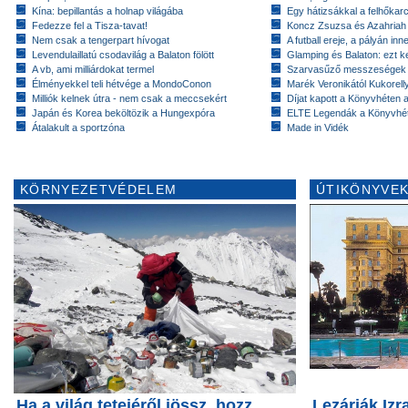
Kína: bepillantás a holnap világába
Egy hátizsákkal a felhőkarc
Fedezze fel a Tisza-tavat!
Koncz Zsuzsa és Azahriah
Nem csak a tengerpart hívogat
A futball ereje, a pályán inn
Levendulaillatú csodavilág a Balaton fölött
Glamping és Balaton: ezt ke
A vb, ami milliárdokat termel
Szarvasűző messzeségek
Élményekkel teli hétvége a MondoConon
Marék Veronikától Kukorell
Milliók kelnek útra - nem csak a meccsekért
Díjat kapott a Könyvhéten
Japán és Korea beköltözik a Hungexpóra
ELTE Legendák a Könyvhé
Átalakult a sportzóna
Made in Vidék
KÖRNYEZETVÉDELEM
ÚTIKÖNYVEK
Ha a világ tetejéről jössz, hozz
Lezárják Izr