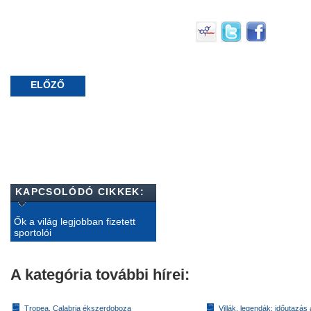
ELŐZŐ
KAPCSOLÓDÓ CIKKEK:
Ők a világ legjobban fizetett
sportolói
A kategória további hírei:
Tropea, Calabria ékszerdoboza
Villák, legendák: időutazás