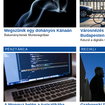
Megszűnik egy dohányos Kánaán
Városnézés 
Budapesten
Bekeményítenek Montenegróban
Készül a digitális
PÉNZTÁRCA
RECIKLI
A Monguz belép a turisztikába
Grabowski f