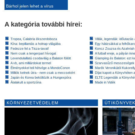
Bárhol jelen lehet a vírus
A kategória további hírei:
Tropea, Calabria ékszerdoboza
Villák, legendák: időutazás
Kína: bepillantás a holnap világába
Egy hátizsákkal a felhőkarc
Fedezze fel a Tisza-tavat!
Koncz Zsuzsa és Azahriah
Nem csak a tengerpart hívogat
A futball ereje, a pályán inn
Levendulaillatú csodavilág a Balaton fölött
Glamping és Balaton: ezt ke
A vb, ami milliárdokat termel
Szarvasűző messzeségek
Élményekkel teli hétvége a MondoConon
Marék Veronikától Kukorell
Milliók kelnek útra - nem csak a meccsekért
Díjat kapott a Könyvhéten
Japán és Korea beköltözik a Hungexpóra
ELTE Legendák a Könyvhé
Átalakult a sportzóna
Made in Vidék
KÖRNYEZETVÉDELEM
ÚTIKÖNYVEK