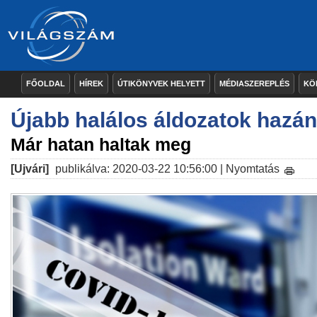
FŐOLDAL
HÍREK
ÚTIKÖNYVEK HELYETT
MÉDIASZEREPLÉS
KÖ
Újabb halálos áldozatok hazá
Már hatan haltak meg
[Ujvári]
publikálva: 2020-03-22 10:56:00 |
Nyomtatás