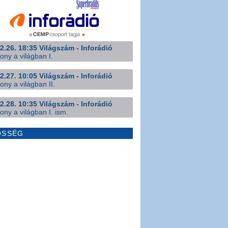
2.26. 18:35 Világszám - Inforádió
ony a világban I.
2.27. 10:05 Világszám - Inforádió
ony a világban II.
2.28. 10:35 Világszám - Inforádió
ony a világban I. ism.
ÖSSÉG