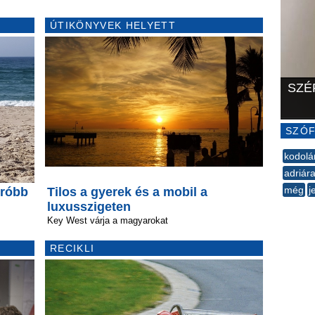
ÚTIKÖNYVEK HELYETT
SZÉ
SZÓF
kodolá
adriár
még
j
rróbb
Tilos a gyerek és a mobil a
luxusszigeten
--
Key West várja a magyarokat
RECIKLI