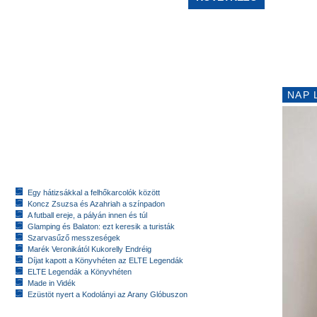
NAP 
Egy hátizsákkal a felhőkarcolók között
Koncz Zsuzsa és Azahriah a színpadon
A futball ereje, a pályán innen és túl
Glamping és Balaton: ezt keresik a turisták
Szarvasűző messzeségek
Marék Veronikától Kukorelly Endréig
Díjat kapott a Könyvhéten az ELTE Legendák
ELTE Legendák a Könyvhéten
Made in Vidék
Ezüstöt nyert a Kodolányi az Arany Glóbuszon