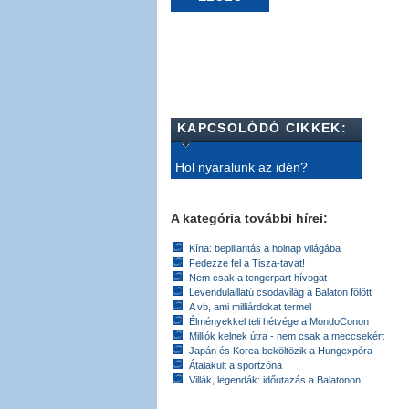
KAPCSOLÓDÓ CIKKEK:
Hol nyaralunk az idén?
A kategória további hírei:
Kína: bepillantás a holnap világába
Fedezze fel a Tisza-tavat!
Nem csak a tengerpart hívogat
Levendulaillatú csodavilág a Balaton fölött
A vb, ami milliárdokat termel
Élményekkel teli hétvége a MondoConon
Milliók kelnek útra - nem csak a meccsekért
Japán és Korea beköltözik a Hungexpóra
Átalakult a sportzóna
Villák, legendák: időutazás a Balatonon