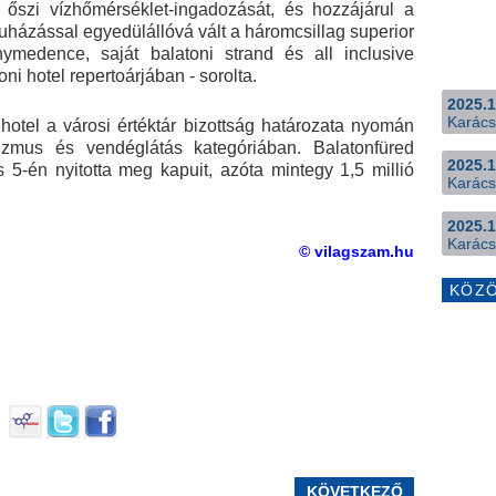
 őszi vízhőmérséklet-ingadozását, és hozzájárul a
házással egyedülállóvá vált a háromcsillag superior
nymedence, saját balatoni strand és all inclusive
ni hotel repertoárjában - sorolta.
2025.1
Karács
 hotel a városi értéktár bizottság határozata nyomán
rizmus és vendéglátás kategóriában. Balatonfüred
2025.1
s 5-én nyitotta meg kapuit, azóta mintegy 1,5 millió
Karács
2025.1
Karács
© vilagszam.hu
KÖZ
KÖVETKEZŐ