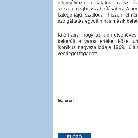
ellensúlyozni a Balaton tavaszi és
szezon meghosszabbításához. A beru
kategóriájú szálloda, hiszen élmé
szolgáltatás együtt nincs másik balato
Kitért arra, hogy az idén ötvenéves
bekerült a város értékei közé tu
ikonikus nagyszállodája 1969. júliu
vendéget fogadott.
Galéria:
ELŐZŐ