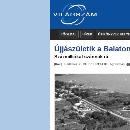
FŐOLDAL
HÍREK
ÚTIKÖNYVEK HELY
Újjászületik a Balato
Százmilliókat szánnak rá
[Kail]
publikálva: 2019-06-19 09:14:00 |
Nyomtatás