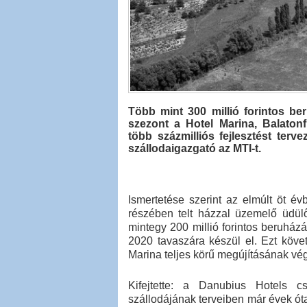
Több mint 300 millió forintos be
szezont a Hotel Marina, Balatonf
több százmilliós fejlesztést terve
szállodaigazgató az MTI-t.
Ismertetése szerint az elmúlt öt 
részében telt házzal üzemelő üdülő
mintegy 200 millió forintos beruházá
2020 tavaszára készül el. Ezt köve
Marina teljes körű megújításának vé
Kifejtette: a Danubius Hotels cs
szállodájának terveiben már évek óta