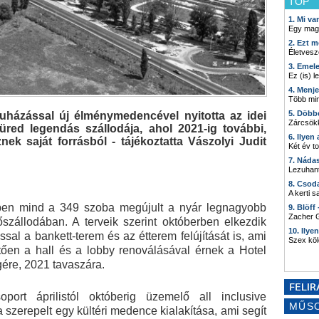
TOP
1. Mi v
Egy mag
2. Ezt m
Életvesz
3. Emel
Ez (is) l
4. Menj
Több min
5. Döbb
ruházással új élménymedencével nyitotta az idei
Zárcsökk
üred legendás szállodája, ahol 2021-ig további,
6. Ilyen
znek saját forrásból - tájékoztatta Vászolyi Judit
Két év t
7. Náda
Lezuhant
8. Csod
A kerti 
évben mind a 349 szoba megújult a nyár legnagyobb
9. Blöff
Zacher G
szállodában. A terveik szerint októberben elkezdik
10. Ilye
ssal a bankett-terem és az étterem felújítását is, ami
Szex kö
tően a hall és a lobby renoválásával érnek a Hotel
gére, 2021 tavaszára.
oport áprilistól októberig üzemelő all inclusive
MŰS
 szerepelt egy kültéri medence kialakítása, ami segít