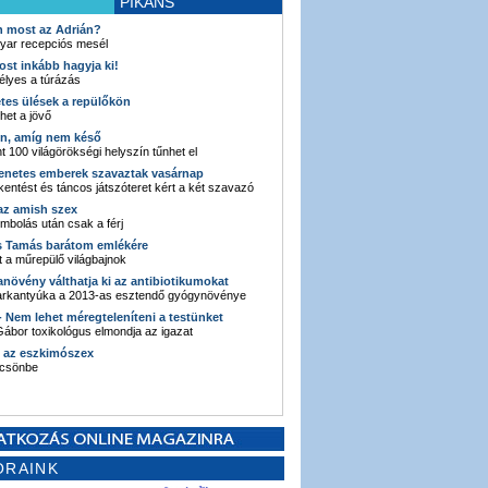
PIKÁNS
an most az Adrián?
yar recepciós mesél
ost inkább hagyja ki!
élyes a túrázás
etes ülések a repülőkön
ehet a jövő
en, amíg nem késő
t 100 világörökségi helyszín tűnhet el
enetes emberek szavaztak vasárnap
entést és táncos játszóteret kért a két szavazó
 az amish szex
ombolás után csak a férj
s Tamás barátom emlékére
 a műrepülő világbajnok
anövény válthatja ki az antibiotikumokat
sarkantyúka a 2013-as esztendő gyógynövénye
 - Nem lehet méregteleníteni a testünket
ábor toxikológus elmondja az igazat
n az eszkimószex
lcsönbe
ORAINK