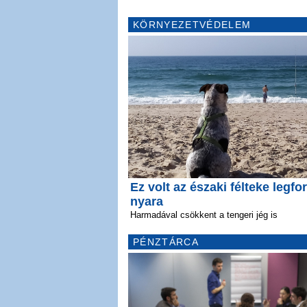
KÖRNYEZETVÉDELEM
Ez volt az északi félteke legfo
nyara
Harmadával csökkent a tengeri jég is
PÉNZTÁRCA