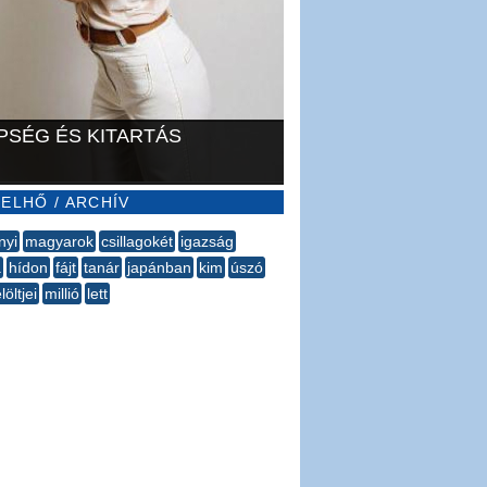
PSÉG ÉS KITARTÁS
ELHŐ / ARCHÍV
nyi
magyarok
csillagokét
igazság
a
hídon
fájt
tanár
japánban
kim
úszó
elöltjei
millió
lett