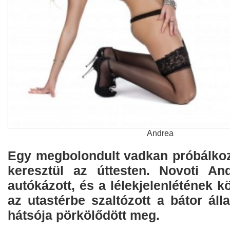
Andrea
Egy megbolondult vadkan próbálkozo
keresztül az úttesten. Novoti An
autókázott, és a lélekjelenlétének
az utastérbe szaltózott a bátor ál
hátsója pörkölődött meg.