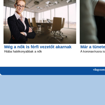
Még a nők is férfi vezetőt akarnak
Már a tünete
Hiába hatékonyabbak a nők
A koronavírusra i
vilagszam