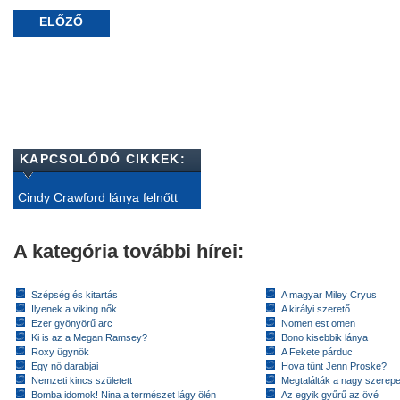
ELŐZŐ
KAPCSOLÓDÓ CIKKEK:
Cindy Crawford lánya felnőtt
A kategória további hírei:
Szépség és kitartás
A magyar Miley Cryus
Ilyenek a viking nők
A királyi szerető
Ezer gyönyörű arc
Nomen est omen
Ki is az a Megan Ramsey?
Bono kisebbik lánya
Roxy ügynök
A Fekete párduc
Egy nő darabjai
Hova tűnt Jenn Proske?
Nemzeti kincs született
Megtalálták a nagy szerep
Bomba idomok! Nina a természet lágy ölén
Az egyik gyűrű az övé