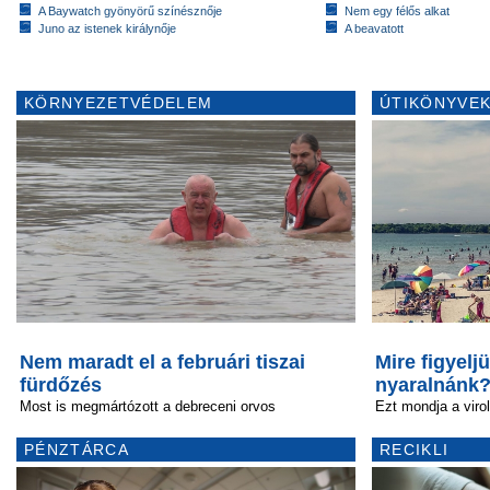
A Baywatch gyönyörű színésznője
Nem egy félős alkat
Juno az istenek királynője
A beavatott
KÖRNYEZETVÉDELEM
ÚTIKÖNYVEK
Nem maradt el a februári tiszai
Mire figyelj
fürdőzés
nyaralnánk
Most is megmártózott a debreceni orvos
Ezt mondja a viro
PÉNZTÁRCA
RECIKLI