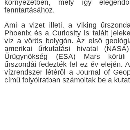
környezetben, mely így elegend
fenntartásához.
Ami a vizet illeti, a Viking űrszond
Phoenix és a Curiosity is talált jelek
víz a vörös bolygón. Az első geológi
amerikai űrkutatási hivatal (NAS
Űrügynökség (ESA) Mars körüli 
űrszondái fedezték fel ez év elején. Az
vízrendszer létéről a Journal of Geo
című folyóiratban számoltak be a kutat