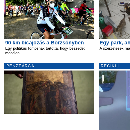
90 km bicajozás a Börzsönyben
Egy park, a
Egy politikus fontosnak tartotta, hogy beszédet
A szerzetesek már
mondjon
PÉNZTÁRCA
RECIKLI