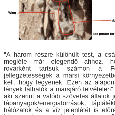
"A három részre különült test, a cs
megléte már elegendő ahhoz, ho
rovarként tartsuk számon a 
jellegzetességek a marsi környezet
kell, hogy legyenek. Ezen az alapon
lények láthatók a marsjáró felvételen"
aki szerint a valódi szövetes állatok 
tápanyagok/energiaforrások, táplál
hálózatok és a víz jelenlétét is előr