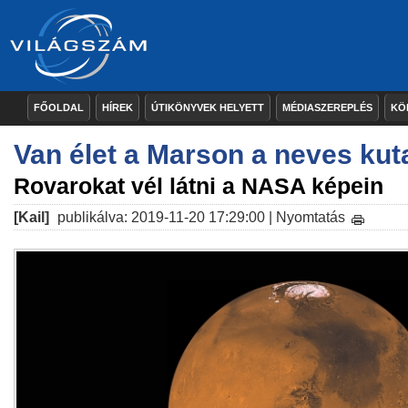
FŐOLDAL
HÍREK
ÚTIKÖNYVEK HELYETT
MÉDIASZEREPLÉS
KÖ
Van élet a Marson a neves kuta
Rovarokat vél látni a NASA képein
[Kail]
publikálva: 2019-11-20 17:29:00 |
Nyomtatás