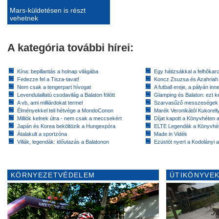
Mars-küldetésen is részt
vehetnek
A kategória további hírei:
Kína: bepillantás a holnap világába
Egy hátizsákkal a felhőkarc
Fedezze fel a Tisza-tavat!
Koncz Zsuzsa és Azahriah
Nem csak a tengerpart hívogat
A futball ereje, a pályán inn
Levendulaillatú csodavilág a Balaton fölött
Glamping és Balaton: ezt ke
A vb, ami milliárdokat termel
Szarvasűző messzeségek
Élményekkel teli hétvége a MondoConon
Marék Veronikától Kukorell
Milliók kelnek útra - nem csak a meccsekért
Díjat kapott a Könyvhéten
Japán és Korea beköltözik a Hungexpóra
ELTE Legendák a Könyvhé
Átalakult a sportzóna
Made in Vidék
Villák, legendák: időutazás a Balatonon
Ezüstöt nyert a Kodolányi
KÖRNYEZETVÉDELEM
ÚTIKÖNYVEK