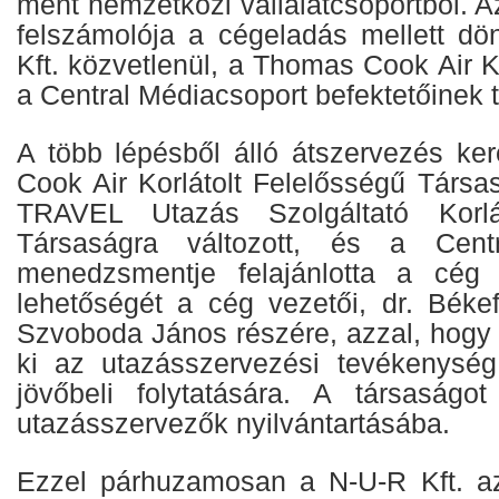
ment nemzetközi vállalatcsoportból. 
felszámolója a cégeladás mellett dön
Kft. közvetlenül, a Thomas Cook Air K
a Central Médiacsoport befektetőinek t
A több lépésből álló átszervezés k
Cook Air Korlátolt Felelősségű Tár
TRAVEL Utazás Szolgáltató Korlát
Társaságra változott, és a Centr
menedzsmentje felajánlotta a cég
lehetőségét a cég vezetői, dr. Békef
Szvoboda János részére, azzal, hogy e
ki az utazásszervezési tevékenység
jövőbeli folytatására. A társaságot
utazásszervezők nyilvántartásába.
Ezzel párhuzamosan a N-U-R Kft. az