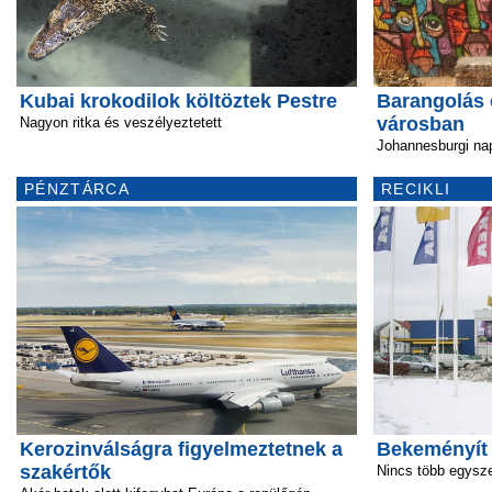
Kubai krokodilok költöztek Pestre
Barangolás
városban
Nagyon ritka és veszélyeztetett
Johannesburgi na
PÉNZTÁRCA
RECIKLI
Kerozinválságra figyelmeztetnek a
Bekeményít
szakértők
Nincs több egysz