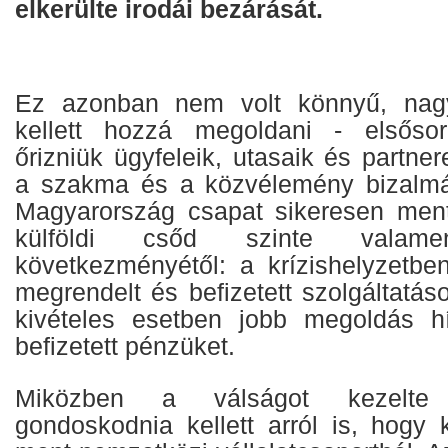
elkerülte irodái bezárását.
Ez azonban nem volt könnyű, nag
kellett hozzá megoldani - elsőso
őrizniük ügyfeleik, utasaik és partner
a szakma és a közvélemény bizalm
Magyarország csapat sikeresen mente
külföldi csőd szinte valame
következményétől: a krízishelyzetb
megrendelt és befizetett szolgáltatá
kivételes esetben jobb megoldás hí
befizetett pénzüket.
Miközben a válságot kezelte
gondoskodnia kellett arról is, hogy 