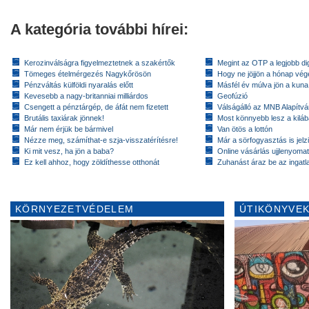
A kategória további hírei:
Kerozinválságra figyelmeztetnek a szakértők
Megint az OTP a legjobb dig
Tömeges ételmérgezés Nagykőrösön
Hogy ne jöjjön a hónap vé
Pénzváltás külföldi nyaralás előtt
Másfél év múlva jön a kuna
Kevesebb a nagy-britanniai milliárdos
Geofúzió
Csengett a pénztárgép, de áfát nem fizetett
Válságálló az MNB Alapítv
Brutális taxiárak jönnek!
Most könnyebb lesz a kiláb
Már nem érjük be bármivel
Van ötös a lottón
Nézze meg, számíthat-e szja-visszatérítésre!
Már a sörfogyasztás is jelzi
Ki mit vesz, ha jön a baba?
Online vásárlás ujjlenyomat
Ez kell ahhoz, hogy zöldíthesse otthonát
Zuhanást áraz be az ingatl
KÖRNYEZETVÉDELEM
ÚTIKÖNYVEK