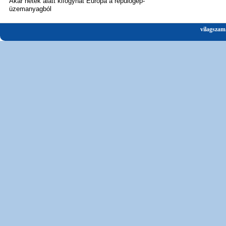
Akár hetek alatt kifogyhat Európa a repülőgép-
üzemanyagból
vilagszam