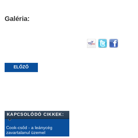
Galéria:
ELŐZŐ
KAPCSOLÓDÓ CIKKEK:
Cook-csőd - a leánycég
zavartalanul üzemel