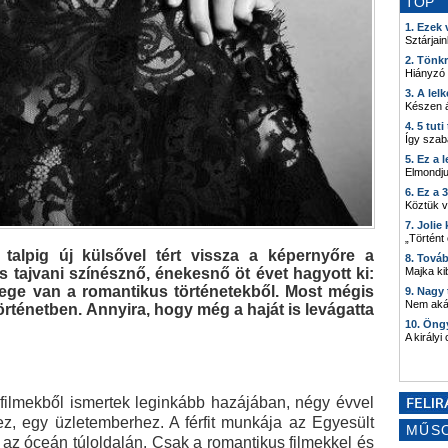
TOP
1. Ezek
Sztárjain
2. Tönk
Hiányzó
3. A lel
Készen á
4. 5 tut
Így szab
5. Ez a 
Elmondju
6. Ez a 
Köztük 
7. Joli
„Történt
talpig új külsővel tért vissza a képernyőre a
8. Tová
Majka kib
s tajvani színésznő, énekesnő öt évet hagyott ki:
ege van a romantikus történetekből. Most mégis
9. Nagy
Nem akár
rténetben. Annyira, hogy még a haját is levágatta
10. Öng
A királyi
 filmekből ismertek leginkább hazájában, négy évvel
ez, egy üzletemberhez. A férfit munkája az Egyesült
MŰS
lt az óceán túloldalán. Csak a romantikus filmekkel és