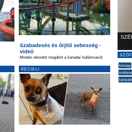
SZÉ
Szabadesés és őrjítő sebesség -
videó
SZÓF
Minden rekordot megdönt a kanadai hullámvasút
hónap
RECIKLI
méter
kárpá
--