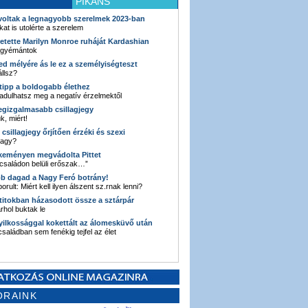
PIKÁNS
 voltak a legnagyobb szerelmek 2023-ban
kat is utolérte a szerelem
retette Marilyn Monroe ruháját Kardashian
 gyémántok
ked mélyére ás le ez a személyiségteszt
llsz?
i tipp a boldogabb élethez
adulhatsz meg a negatív érzelmektől
legizgalmasabb csillagjegy
k, miért!
3 csillagjegy őrjítően érzéki és szexi
vagy?
e keményen megvádolta Pittet
 családon belüli erőszak…”
bb dagad a Nagy Feró botrány!
orult: Miért kell ilyen álszent sz.rnak lenni?
 titokban házasodott össze a sztárpár
hol buktak le
yilkossággal kokettált az álomesküvő után
 családban sem fenékig tejfel az élet
ORAINK