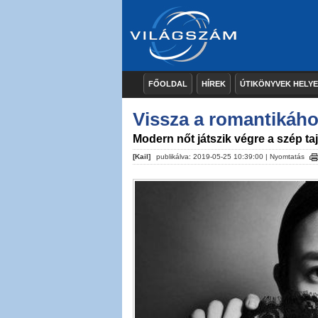
FŐOLDAL
HÍREK
ÚTIKÖNYVEK HELY
Vissza a romantikáh
Modern nőt játszik végre a szép ta
[Kail]
publikálva: 2019-05-25 10:39:00 |
Nyomtatás