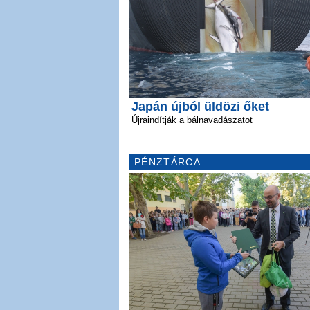
Japán újból üldözi őket
Újraindítják a bálnavadászatot
PÉNZTÁRCA