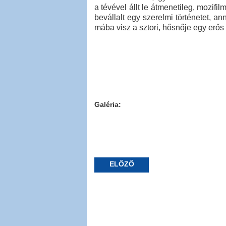
a tévével állt le átmenetileg, mozif
bevállalt egy szerelmi történetet, 
mába visz a sztori, hősnője egy erős f
Galéria:
ELŐZŐ