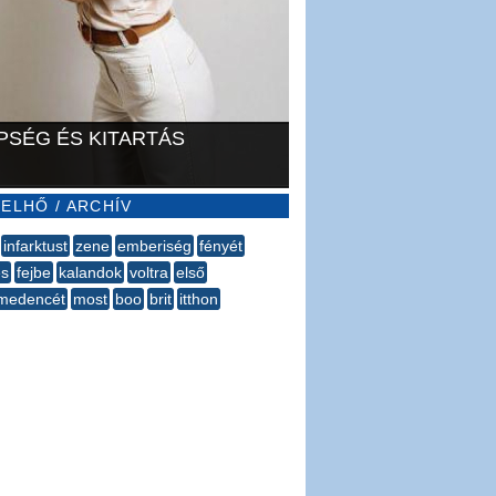
PSÉG ÉS KITARTÁS
ELHŐ / ARCHÍV
infarktust
zene
emberiség
fényét
es
fejbe
kalandok
voltra
első
tmedencét
most
boo
brit
itthon