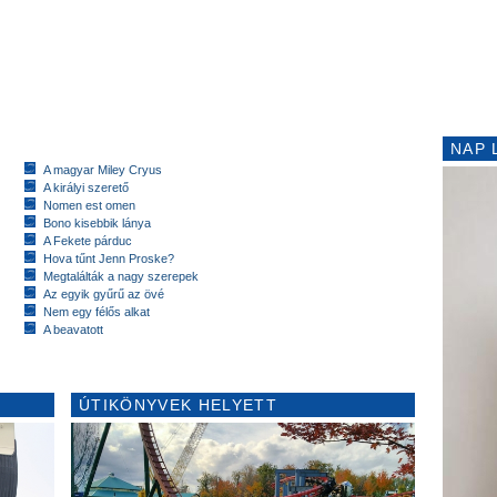
NAP 
A magyar Miley Cryus
A királyi szerető
Nomen est omen
Bono kisebbik lánya
A Fekete párduc
Hova tűnt Jenn Proske?
Megtalálták a nagy szerepek
Az egyik gyűrű az övé
Nem egy félős alkat
A beavatott
ÚTIKÖNYVEK HELYETT