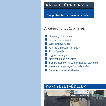
KAPCSOLÓDÓ CIKKEK:
Világsztár lett a tuniszi lányból
A kategória további hírei:
Szépség és kitartás
Ilyenek a viking nők
Ezer gyönyörű arc
Ki is az a Megan Ramsey?
Roxy ügynök
Egy nő darabjai
Nemzeti kincs született
Bomba idomok! Nina a természet lágy ölén
A Baywatch gyönyörű színésznője
Juno az istenek királynője
KÖRNYEZETVÉDELEM