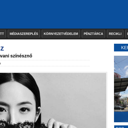
ETT
MÉDIASZEREPLÉS
KÖRNYEZETVÉDELEM
PÉNZTÁRCA
RECIKLI
oz
KE
jvani színésznő