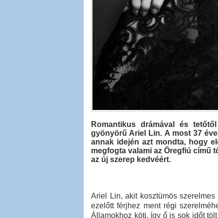
Romantikus drámával és tetőtől 
gyönyörű Ariel Lin. A most 37 éve
annak idején azt mondta, hogy el
megfogta valami az Öregfiú című tö
az új szerep kedvéért.
Ariel Lin, akit kosztümös szerelmes
ezelőtt férjhez ment régi szerelméh
Államokhoz köti, így ő is sok időt tö