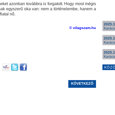
ilmeket azonban továbbra is forgatott. Hogy most mégis
annak egyszerű oka van: nem a történelembe, hanem a
iatal nő.
2025.1
© vilagszam.hu
Karács
2025.1
Karács
2025.1
Karács
KÖZ
KÖVETKEZŐ