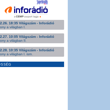
2.26. 18:35 Világszám - Inforádió
ony a világban I.
2.27. 10:05 Világszám - Inforádió
ony a világban II.
2.28. 10:35 Világszám - Inforádió
ony a világban I. ism.
ÖSSÉG