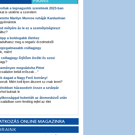
PIKÁNS
 voltak a legnagyobb szerelmek 2023-ban
kat is utolérte a szerelem
retette Marilyn Monroe ruháját Kardashian
 gyémántok
ked mélyére ás le ez a személyiségteszt
llsz?
i tipp a boldogabb élethez
adulhatsz meg a negatív érzelmektől
legizgalmasabb csillagjegy
k, miért!
3 csillagjegy őrjítően érzéki és szexi
vagy?
e keményen megvádolta Pittet
 családon belüli erőszak…”
bb dagad a Nagy Feró botrány!
orult: Miért kell ilyen álszent sz.rnak lenni?
 titokban házasodott össze a sztárpár
hol buktak le
yilkossággal kokettált az álomesküvő után
 családban sem fenékig tejfel az élet
ORAINK