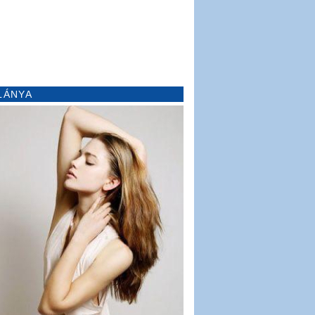
LÁNYA
20
21
22
23
24
25
26
27
28
29
30