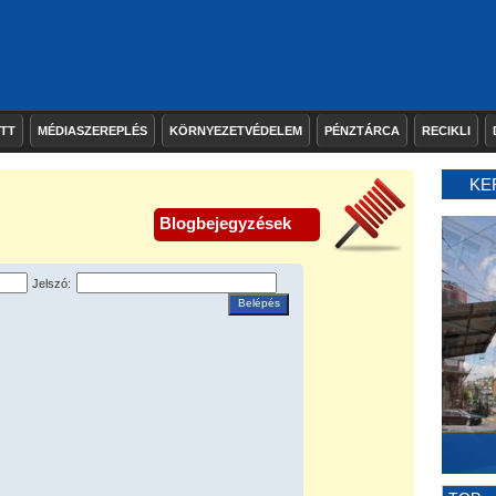
ETT
MÉDIASZEREPLÉS
KÖRNYEZETVÉDELEM
PÉNZTÁRCA
RECIKLI
KE
Blogbejegyzések
Jelszó:
Belépés