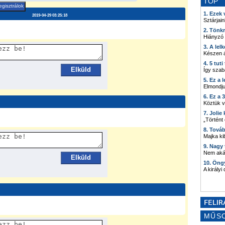
TOP
gisztrálok
1. Ezek
2019-04-29 03:25:18
Sztárjain
2. Tönk
Hiányzó
3. A lel
Készen á
4. 5 tut
Elküld
Így szab
5. Ez a 
Elmondju
6. Ez a 
Köztük 
7. Joli
„Történt
8. Tová
Majka kib
9. Nagy
Nem akár
Elküld
10. Öng
A királyi
MŰS