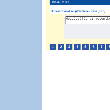
2019-04-29 03:25:17
Hozzászólások megtekintése / írása [0 db]
1
2
3
4
5
6
7