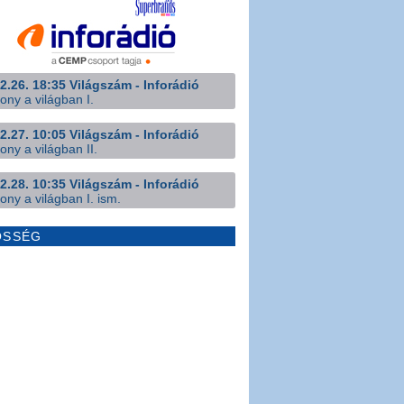
2.26. 18:35 Világszám - Inforádió
ony a világban I.
2.27. 10:05 Világszám - Inforádió
ony a világban II.
2.28. 10:35 Világszám - Inforádió
ony a világban I. ism.
ÖSSÉG