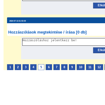
Elkü
2024-07-13 21:53:03
Hozzászólások megtekintése / írása [0 db]
Elkü
1
2
3
4
5
6
7
8
9
10
11
12