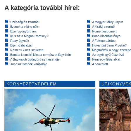
A kategória további hírei:
Szépség és kitartás
A magyar Miley Cryus
Ilyenek a viking nők
A királyi szerető
Ezer gyönyörű arc
Nomen est omen
Ki is az a Megan Ramsey?
Bono kisebbik lánya
Roxy ügynök
A Fekete párduc
Egy nő darabjai
Hova tűnt Jenn Proske?
Nemzeti kincs született
Megtalálták a nagy szerep
Bomba idomok! Nina a természet lágy ölén
Az egyik gyűrű az övé
A Baywatch gyönyörű színésznője
Nem egy félős alkat
Juno az istenek királynője
A beavatott
KÖRNYEZETVÉDELEM
ÚTIKÖNYVEK