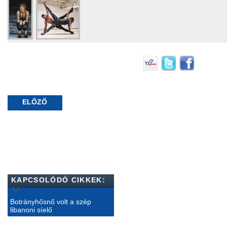
ELŐZŐ
KAPCSOLÓDÓ CIKKEK:
Botrányhősnő volt a szép
libanoni síelő