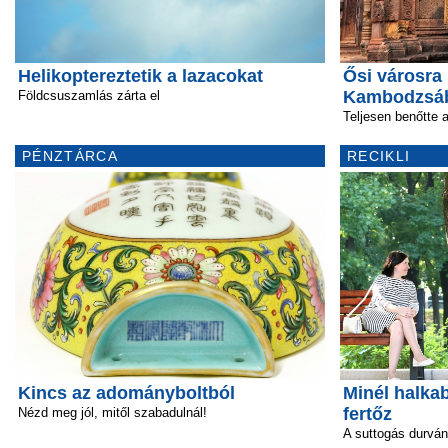
Helikoptereztetik a lazacokat
Ősi városra
Kambodzsá
Földcsuszamlás zárta el
Teljesen benőtte 
PÉNZTÁRCA
RECIKLI
Kincs az adományboltból
Minél halka
fertőz
Nézd meg jól, mitől szabadulnál!
A suttogás durván 