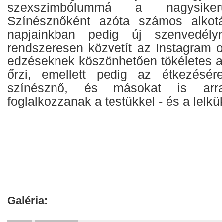
szexszimbólummá a nagysiker
Színésznőként azóta számos alkotás
napjainkban pedig új szenvedély
rendszeresen közvetít az Instagram 
edzéseknek köszönhetően tökéletes al
őrzi, emellett pedig az étkezésér
színésznő, és másokat is arr
foglalkozzanak a testükkel - és a lelkük
Galéria: