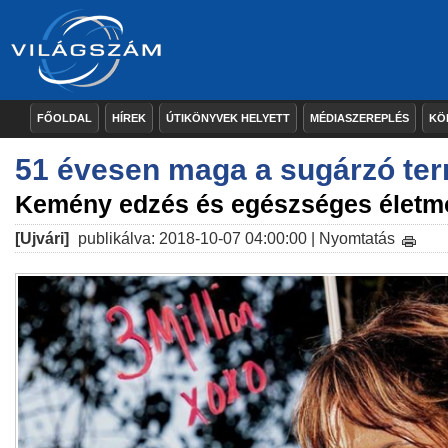
FŐOLDAL
HÍREK
ÚTIKÖNYVEK HELYETT
MÉDIASZEREPLÉS
KÖ
51 évesen maga a sugárzó te
Kemény edzés és egészséges életm
[Ujvári]
publikálva: 2018-10-07 04:00:00 |
Nyomtatás