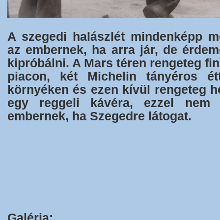
A szegedi halászlét mindenképp me
az embernek, ha arra jár, de érdem
kipróbálni. A Mars téren rengeteg f
piacon, két Michelin tányéros é
környéken és ezen kívül rengeteg he
egy reggeli kávéra, ezzel nem 
embernek, ha Szegedre látogat.
Galéria: