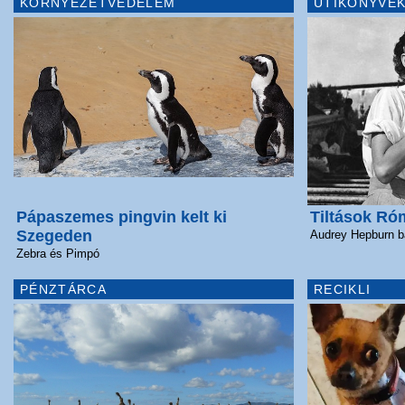
KÖRNYEZETVÉDELEM
ÚTIKÖNYVEK
Pápaszemes pingvin kelt ki
Tiltások R
Szegeden
Audrey Hepburn b
Zebra és Pimpó
PÉNZTÁRCA
RECIKLI