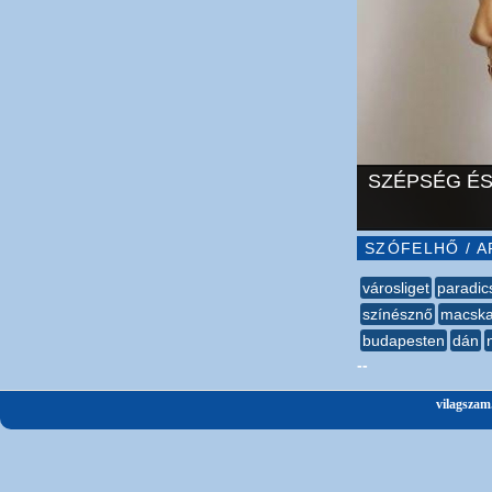
SZÉPSÉG ÉS
SZÓFELHŐ / A
városliget
paradic
színésznő
macsk
budapesten
dán
--
vilagszam