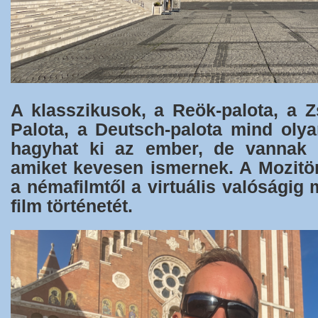
A klasszikusok, a Reök-palota, a Z
Palota, a Deutsch-palota mind oly
hagyhat ki az ember, de vannak o
amiket kevesen ismernek. A Mozitört
a némafilmtől a virtuális valóságig
film történetét.