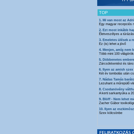
TOP
1. Mi van most az Adr
Egy magyar recepciós 
2. Ezt most inkább hag
Életveszélyes a túrázás
3. Emeletes ülések a 
Ez (is) lehet a jövő
4. Menjen, amíg nem 
Több mint 100 világöröks
5. Döbbenetes embere
Zárcsökkentést és tánco
6. Ilyen az amish szex
Két év tombolás után csa
7. Nádas Tamás barát
Lezuhant a műrepülő vi
8. Csodanövény váltha
A kerti sarkantyúka a 
9. Blöff - Nem lehet m
Zacher Gábor toxikológ
10. Ilyen az eszkimós
Szex kölcsönbe