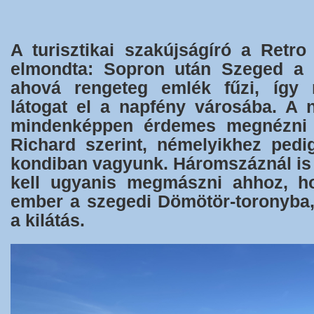
A turisztikai szakújságíró a Retr
elmondta: Sopron után Szeged a 
ahová rengeteg emlék fűzi, így 
látogat el a napfény városába. A 
mindenképpen érdemes megnézni 
Richard szerint, némelyikhez pedi
kondiban vagyunk. Háromszáznál is 
kell ugyanis megmászni ahhoz, ho
ember a szegedi Dömötör-toronyba
a kilátás.