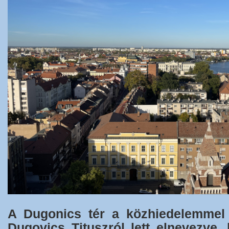
A Dugonics tér a közhiedelemmel 
Dugovics Tituszról lett elnevezve