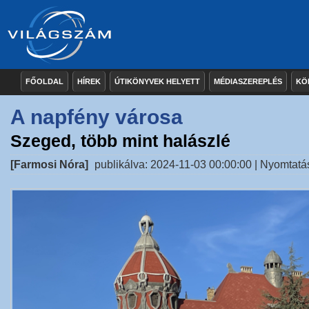
FŐOLDAL
HÍREK
ÚTIKÖNYVEK HELYETT
MÉDIASZEREPLÉS
KÖ
A napfény városa
Szeged, több mint halászlé
[Farmosi Nóra]
publikálva: 2024-11-03 00:00:00 |
Nyomtatá