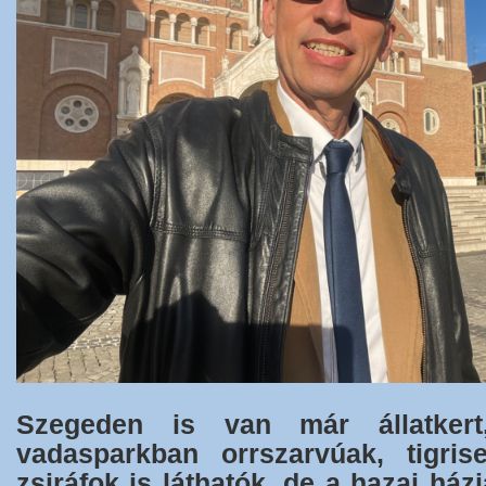
Szegeden is van már állatkert
vadasparkban orrszarvúak, tigris
zsiráfok is láthatók, de a hazai ház