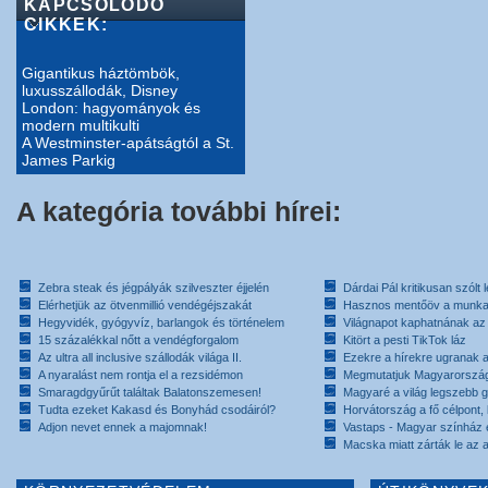
KAPCSOLÓDÓ
CIKKEK:
Gigantikus háztömbök,
luxusszállodák, Disney
London: hagyományok és
modern multikulti
A Westminster-apátságtól a St.
James Parkig
A kategória további hírei:
Zebra steak és jégpályák szilveszter éjjelén
Dárdai Pál kritikusan szólt 
Elérhetjük az ötvenmillió vendégéjszakát
Hasznos mentőöv a munkan
Hegyvidék, gyógyvíz, barlangok és történelem
Világnapot kaphatnának az 
15 százalékkal nőtt a vendégforgalom
Kitört a pesti TikTok láz
Az ultra all inclusive szállodák világa II.
Ezekre a hírekre ugranak a 
A nyaralást nem rontja el a rezsidémon
Megmutatjuk Magyarország 
Smaragdgyűrűt találtak Balatonszemesen!
Magyaré a világ legszebb g
Tudta ezeket Kakasd és Bonyhád csodáiról?
Horvátország a fő célpont,
Adjon nevet ennek a majomnak!
Vastaps - Magyar színház e
Macska miatt zárták le az a