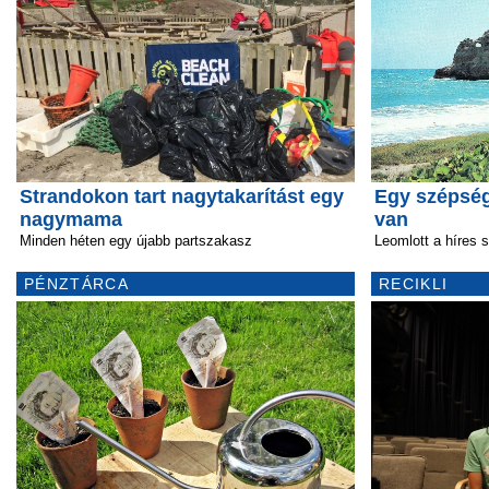
Strandokon tart nagytakarítást egy
Egy szépség
nagymama
van
Minden héten egy újabb partszakasz
Leomlott a híres s
PÉNZTÁRCA
RECIKLI