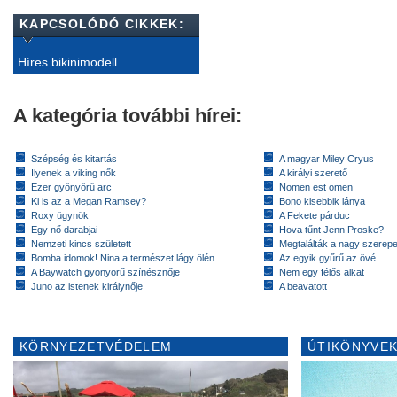
KAPCSOLÓDÓ CIKKEK:
Híres bikinimodell
A kategória további hírei:
Szépség és kitartás
A magyar Miley Cryus
Ilyenek a viking nők
A királyi szerető
Ezer gyönyörű arc
Nomen est omen
Ki is az a Megan Ramsey?
Bono kisebbik lánya
Roxy ügynök
A Fekete párduc
Egy nő darabjai
Hova tűnt Jenn Proske?
Nemzeti kincs született
Megtalálták a nagy szerep
Bomba idomok! Nina a természet lágy ölén
Az egyik gyűrű az övé
A Baywatch gyönyörű színésznője
Nem egy félős alkat
Juno az istenek királynője
A beavatott
KÖRNYEZETVÉDELEM
ÚTIKÖNYVEK