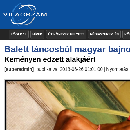
FŐOLDAL
HÍREK
ÚTIKÖNYVEK HELYETT
MÉDIASZEREPLÉS
KÖ
Balett táncosból magyar bajn
Keményen edzett alakjáért
[superadmin]
publikálva: 2018-06-26 01:01:00 |
Nyomtatás