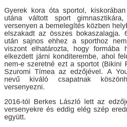
Gyerek kora óta sportol, kiskorában 
utána váltott sport gimnasztikár
versenyen a bemelegítés közben helyb
elszakadt az összes bokaszalagja. 
után sajnos ehhez a sporthoz nem t
viszont elhatározta, hogy formába 
elkezdett járni konditerembe, ahol fe
nem-e szeretné ezt a sportot (Bikini F
Szuromi Tímea az edzőjével. A Yo
nevű kiváló csapatnak köszönhe
versenyezni.
2016-tól Berkes László lett az edzője
versenyekre és eddig elég szép ered
együtt.