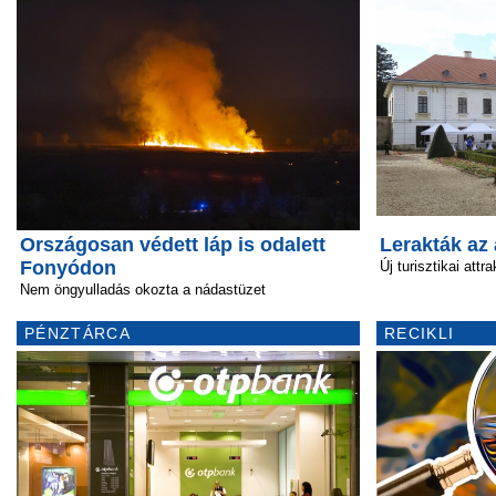
Országosan védett láp is odalett
Lerakták az
Fonyódon
Új turisztikai attr
Nem öngyulladás okozta a nádastüzet
PÉNZTÁRCA
RECIKLI