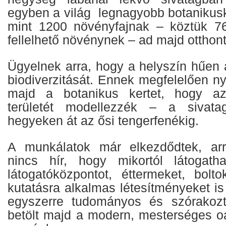
egyben a világ legnagyobb botanikusk
mint 1200 növényfajnak – köztük 
fellelhető növénynek – ad majd otthont
Ügyelnek arra, hogy a helyszín hűen
biodiverzitását. Ennek megfelelően ny
majd a botanikus kertet, hogy a
területét modellezzék – a sivata
hegyeken át az ősi tengerfenékig.
A munkálatok már elkezdődtek, ar
nincs hír, hogy mikortól látogath
látogatóközpontot, éttermeket, bolto
kutatásra alkalmas létesítményeket is
egyszerre tudományos és szórakozta
betölt majd a modern, mesterséges oá