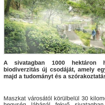
A sivatagban 1000 hektáron 
biodiverzitás új csodáját, amely eg
majd a tudományt és a szórakoztatás
Maszkat városától körülbelül 30 kilom
hegység lábánál fekvő sivatagb