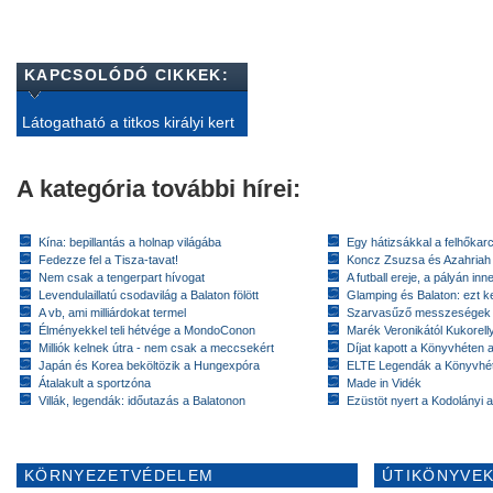
KAPCSOLÓDÓ CIKKEK:
Látogatható a titkos királyi kert
A kategória további hírei:
Kína: bepillantás a holnap világába
Egy hátizsákkal a felhőkarc
Fedezze fel a Tisza-tavat!
Koncz Zsuzsa és Azahriah
Nem csak a tengerpart hívogat
A futball ereje, a pályán inn
Levendulaillatú csodavilág a Balaton fölött
Glamping és Balaton: ezt ke
A vb, ami milliárdokat termel
Szarvasűző messzeségek
Élményekkel teli hétvége a MondoConon
Marék Veronikától Kukorell
Milliók kelnek útra - nem csak a meccsekért
Díjat kapott a Könyvhéten
Japán és Korea beköltözik a Hungexpóra
ELTE Legendák a Könyvhé
Átalakult a sportzóna
Made in Vidék
Villák, legendák: időutazás a Balatonon
Ezüstöt nyert a Kodolányi
KÖRNYEZETVÉDELEM
ÚTIKÖNYVEK