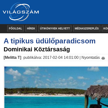
FŐOLDAL
HÍREK
ÚTIKÖNYVEK HELYETT
MÉDIASZEREPLÉS
KÖ
A tipikus üdülőparadicsom
Dominikai Köztársaság
[Melitta T]
publikálva: 2017-02-04 14:01:00 |
Nyomtatás