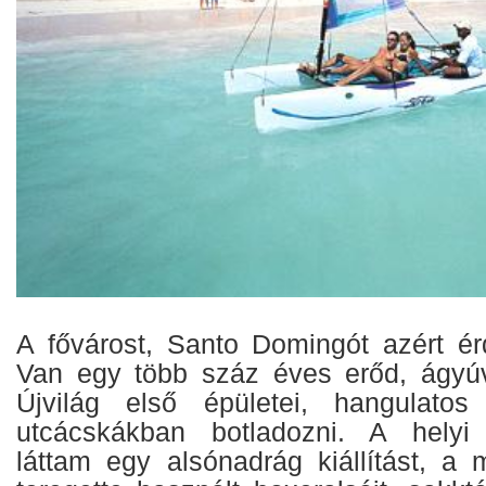
A fővárost, Santo Domingót azért é
Van egy több száz éves erőd, ágyúv
Újvilág első épületei, hangulato
utcácskákban botladozni. A helyi 
láttam egy alsónadrág kiállítást, a