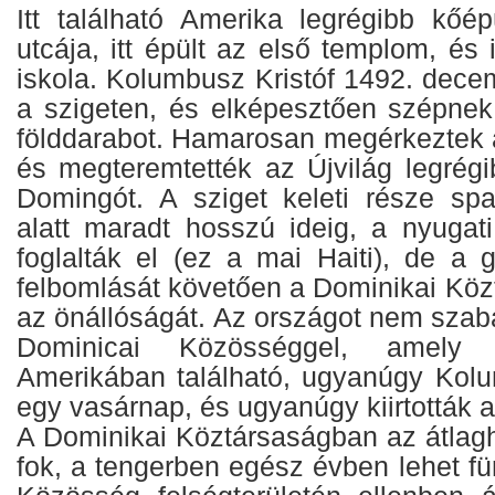
Itt található Amerika legrégibb kőép
utcája, itt épült az első templom, és i
iskola. Kolumbusz Kristóf 1492. decem
a szigeten, és elképesztően szépnek t
földdarabot. Hamarosan megérkeztek a
és megteremtették az Újvilág legrégi
Domingót. A sziget keleti része sp
alatt maradt hosszú ideig, a nyugati
foglalták el (ez a mai Haiti), de a 
felbomlását követően a Dominikai Közt
az önállóságát. Az országot nem szab
Dominicai Közösséggel, amely 
Amerikában található, ugyanúgy Kolu
egy vasárnap, és ugyanúgy kiirtották 
A Dominikai Köztársaságban az átlag
fok, a tengerben egész évben lehet fü