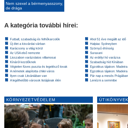
Nem szexel a bérmenyasszony,
de drága
A kategória további hírei:
Futball, szabadság és felhőkarcolók
Ahol 51 éve megállt az idő
Új élet a kisvárdai várban
Halpiac Sydneyben
Karácsony a világ körül
Szörnyű éhínség
Az USA első nemzete
Suraxani
Lisszabon varázslatos villamosai
Az erdélyi hó varázsa
Kínáról kezdőknek
Szabadság híd Kínában
Végtelen füves puszta és legelésző lovak
Egzotikus tájakon: Madeira 
A németek alapította chilei város
Egzotikus tájakon: Madeira 
Ilyen csak Litvániában van
Pár nap a mesés Prágában
A legélhetőbb városok listájának élén
Lenézni a semmibe
KÖRNYEZETVÉDELEM
ÚTIKÖNYVEK