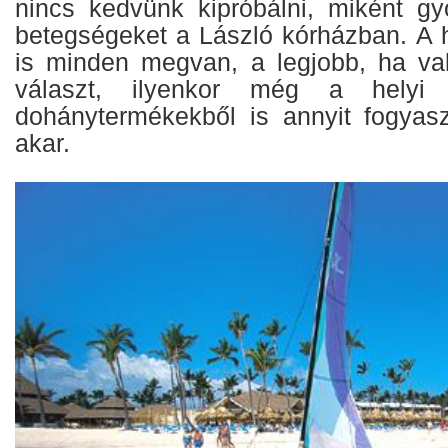
nincs kedvünk kipróbálni, miként gyó
betegségeket a László kórházban. A
is minden megvan, a legjobb, ha vala
választ, ilyenkor még a helyi 
dohánytermékekből is annyit fogyas
akar.