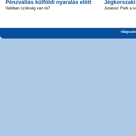
Pénzváltás külföldi nyaralás előtt
Jégkorszaki
Valóban szükség van rá?
Jurassic Park a v
vilagszam