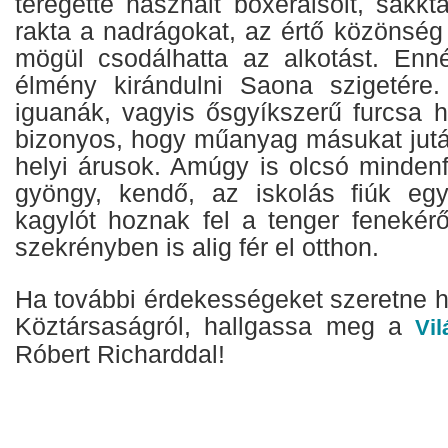
teregette használt boxeralsóit, sakk
rakta a nadrágokat, az értő közönség
mögül csodálhatta az alkotást. Enn
élmény kirándulni Saona szigetére. 
iguanák, vagyis ősgyíkszerű furcsa h
bizonyos, hogy műanyag másukat jutá
helyi árusok. Amúgy is olcsó mindenf
gyöngy, kendő, az iskolás fiúk egy
kagylót hoznak fel a tenger fenekérő
szekrényben is alig fér el otthon.
Ha további érdekességeket szeretne h
Köztársaságról, hallgassa meg a
Vi
Róbert Richarddal!