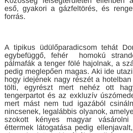
Közösség felségterületén ellenben 
eső, gyakori a gázfeltörés, és reng
forrás.
A tipikus üdülőparadicsom tehát Do
egybefüggő, fehér homokú strando
pálmafák a tenger fölé hajolnak, a sz
pedig meglepően magas. Aki ide utazi
hogy idejének nagy részét a hotelban
tölti, egyrészt mert nehéz ott ha
tengerpartot és az exkluzív úszómed
mert mást nem tud igazából csinálni
nincsenek, legalábbis olyanok, amely
szokott kényes magyar vásárolni
éttermek látogatása pedig ellenjaval