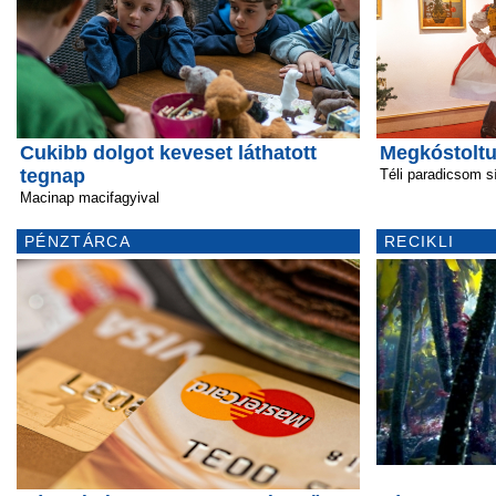
Cukibb dolgot keveset láthatott
Megkóstoltu
tegnap
Téli paradicsom s
Macinap macifagyival
PÉNZTÁRCA
RECIKLI