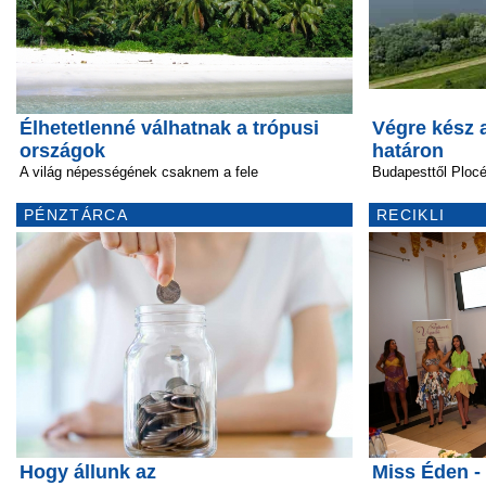
Élhetetlenné válhatnak a trópusi
Végre kész 
országok
határon
A világ népességének csaknem a fele
Budapesttől Plocé
PÉNZTÁRCA
RECIKLI
Hogy állunk az
Miss Éden -