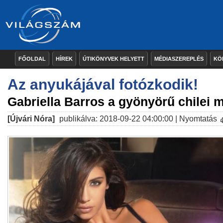
FŐOLDAL
HÍREK
ÚTIKÖNYVEK HELYETT
MÉDIASZEREPLÉS
KÖ
Az anyukájával fotózkodik!
Gabriella Barros a gyönyörű chilei 
[Újvári Nóra]
publikálva: 2018-09-22 04:00:00 |
Nyomtatás