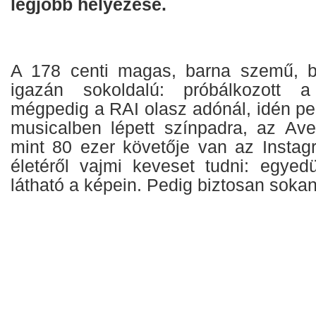
legjobb helyezése.
A 178 centi magas, barna szemű, b
igazán sokoldalú: próbálkozott a
mégpedig a RAI olasz adónál, idén p
musicalben lépett színpadra, az Av
mint 80 ezer követője van az Instag
életéről vajmi keveset tudni: egyed
látható a képein. Pedig biztosan soka