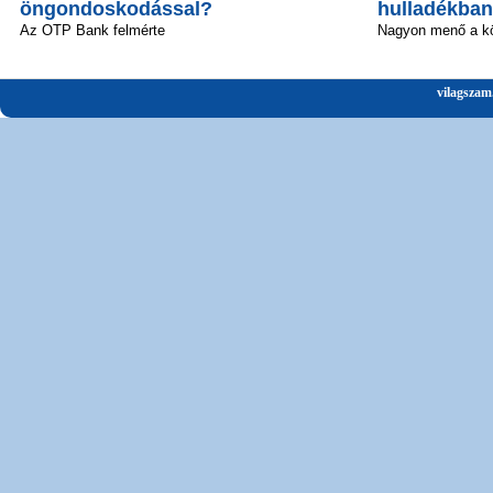
öngondoskodással?
hulladékban
Az OTP Bank felmérte
Nagyon menő a kö
vilagszam