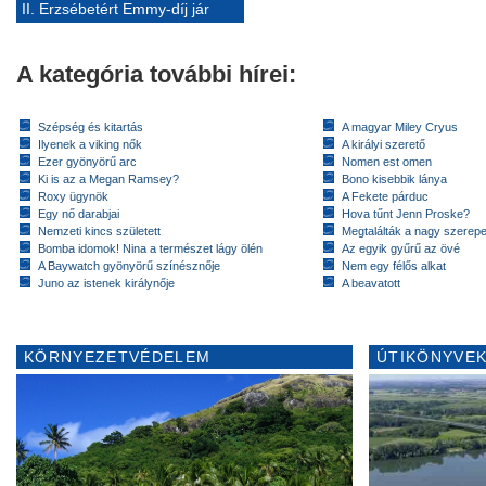
II. Erzsébetért Emmy-díj jár
A kategória további hírei:
Szépség és kitartás
A magyar Miley Cryus
Ilyenek a viking nők
A királyi szerető
Ezer gyönyörű arc
Nomen est omen
Ki is az a Megan Ramsey?
Bono kisebbik lánya
Roxy ügynök
A Fekete párduc
Egy nő darabjai
Hova tűnt Jenn Proske?
Nemzeti kincs született
Megtalálták a nagy szerep
Bomba idomok! Nina a természet lágy ölén
Az egyik gyűrű az övé
A Baywatch gyönyörű színésznője
Nem egy félős alkat
Juno az istenek királynője
A beavatott
KÖRNYEZETVÉDELEM
ÚTIKÖNYVEK