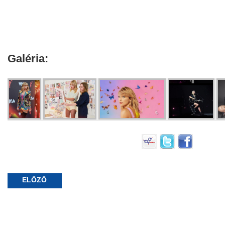
Galéria:
ELŐZŐ