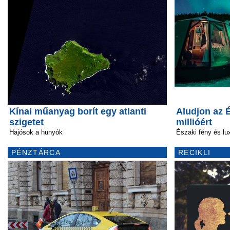
Kínai műanyag borít egy atlanti
Aludjon az 
szigetet
millióért
Hajósok a hunyók
Északi fény és lu
PÉNZTÁRCA
RECIKLI