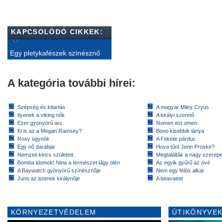
KAPCSOLÓDÓ CIKKEK:
Egy pletykafészek színésznő
A kategória további hírei:
Szépség és kitartás
A magyar Miley Cryus
Ilyenek a viking nők
A királyi szerető
Ezer gyönyörű arc
Nomen est omen
Ki is az a Megan Ramsey?
Bono kisebbik lánya
Roxy ügynök
A Fekete párduc
Egy nő darabjai
Hova tűnt Jenn Proske?
Nemzeti kincs született
Megtalálták a nagy szerep
Bomba idomok! Nina a természet lágy ölén
Az egyik gyűrű az övé
A Baywatch gyönyörű színésznője
Nem egy félős alkat
Juno az istenek királynője
A beavatott
KÖRNYEZETVÉDELEM
ÚTIKÖNYVEK