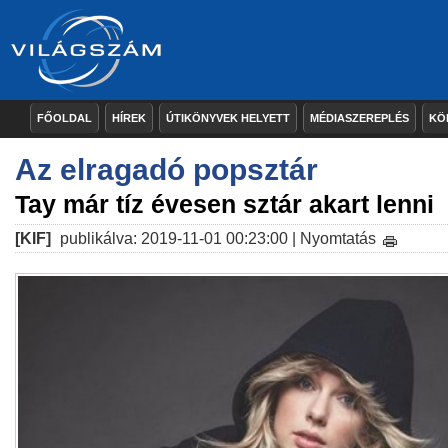
FŐOLDAL
HÍREK
ÚTIKÖNYVEK HELYETT
MÉDIASZEREPLÉS
KÖ
Az elragadó popsztár
Tay már tíz évesen sztár akart lenni
[KIF]
publikálva: 2019-11-01 00:23:00 |
Nyomtatás