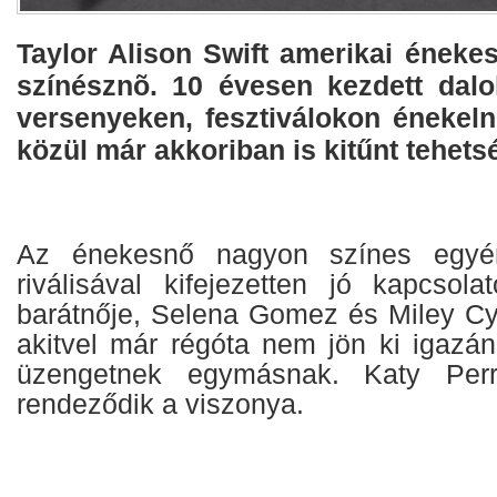
Taylor Alison Swift amerikai éneke
színésznõ. 10 évesen kezdett dalok
versenyeken, fesztiválokon énekeln
közül már akkoriban is kitűnt tehets
Az énekesnő nagyon színes egyén
riválisával kifejezetten jó kapcsola
barátnője, Selena Gomez és Miley C
akitvel már régóta nem jön ki igazá
üzengetnek egymásnak. Katy Perr
rendeződik a viszonya.