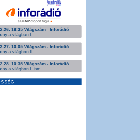
2.26. 18:35 Világszám - Inforádió
ony a világban I.
2.27. 10:05 Világszám - Inforádió
ony a világban II.
2.28. 10:35 Világszám - Inforádió
ony a világban I. ism.
ÖSSÉG