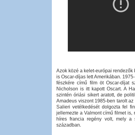
Azok közé a kelet-európai rendezők köz
is Oscar-díjas lett Amerikában. 1975
fészkére című film öt Oscar-díjat 
Nicholson is itt kapott Oscart. A Ha
szintén óriási sikert aratott, de po
Amadeus viszont 1985-ben tarolt az O
Salieri vetélkedését dolgozta fel 
jellemezte a Valmont című filmet i
híres francia regény volt, mely a 
században.