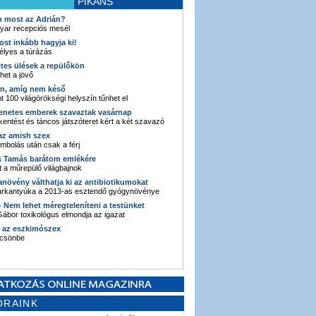
PIKÁNS
an most az Adrián?
yar recepciós mesél
ost inkább hagyja ki!
élyes a túrázás
etes ülések a repülőkön
ehet a jövő
en, amíg nem késő
t 100 világörökségi helyszín tűnhet el
enetes emberek szavaztak vasárnap
entést és táncos játszóteret kért a két szavazó
 az amish szex
ombolás után csak a férj
s Tamás barátom emlékére
 a műrepülő világbajnok
anövény válthatja ki az antibiotikumokat
sarkantyúka a 2013-as esztendő gyógynövénye
 - Nem lehet méregteleníteni a testünket
ábor toxikológus elmondja az igazat
n az eszkimószex
lcsönbe
ORAINK