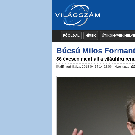
FŐOLDAL
HÍREK
ÚTIKÖNYVEK HELY
Búcsú Milos Formant
86 évesen meghalt a világhírű ren
[Kail]
publikálva: 2018-04-14 14:22:00 |
Nyomtatás