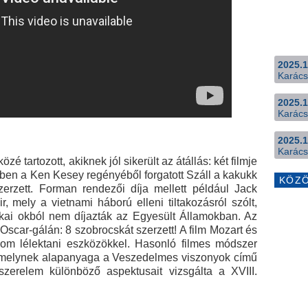
2025.1
Karács
2025.1
Karács
2025.1
Karács
é tartozott, akiknek jól sikerült az átállás: két filmje
-ben a Ken Kesey regényéből forgatott Száll a kakukk
KÖZ
szerzett. Forman rendezői díja mellett például Jack
ir, mely a vietnami háború elleni tiltakozásról szólt,
litikai okból nem díjazták az Egyesült Államokban. Az
scar-gálán: 8 szobrocskát szerzett! A film Mozart és
finom lélektani eszközökkel. Hasonló filmes módszer
s, melynek alapanyaga a Veszedelmes viszonyok című
szerelem különböző aspektusait vizsgálta a XVIII.