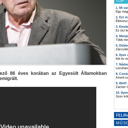
TOP
1. Mi v
Egy mag
2. Ezt m
Életvesz
3. Emel
Ez (is) l
4. Menj
Több min
5. Döbb
Zárcsökk
6. Ilyen
Két év t
7. Náda
Lezuhant
ndező 86 éves korában az Egyesült Államokban
8. Csod
A kerti 
emigrált.
9. Blöff
Zacher G
10. Ilye
Szex kö
MŰS