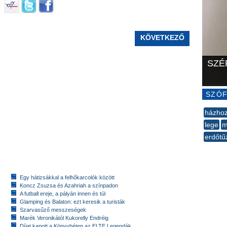
KÖVETKEZŐ
SZÉ
SZÓF
házho
lege
m
erdőtű
--
Egy hátizsákkal a felhőkarcolók között
Koncz Zsuzsa és Azahriah a színpadon
A futball ereje, a pályán innen és túl
Glamping és Balaton: ezt keresik a turisták
Szarvasűző messzeségek
Marék Veronikától Kukorelly Endréig
Díjat kapott a Könyvhéten az ELTE Legendák