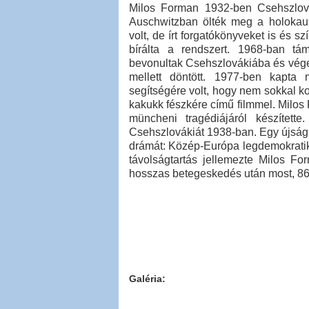
Milos Forman 1932-ben Csehszlováki
Auschwitzban ölték meg a holokau
volt, de írt forgatókönyveket is és s
bírálta a rendszert. 1968-ban tá
bevonultak Csehszlovákiába és vége
mellett döntött. 1977-ben kapta
segítségére volt, hogy nem sokkal ko
kakukk fészkére című filmmel. Milos 
müncheni tragédiájáról készítette
Csehszlovákiát 1938-ban. Egy újság
drámát: Közép-Európa legdemokrati
távolságtartás jellemezte Milos Fo
hosszas betegeskedés után most, 86
Galéria: