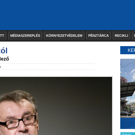
ETT
MÉDIASZEREPLÉS
KÖRNYEZETVÉDELEM
PÉNZTÁRCA
RECIKLI
ól
KE
dező