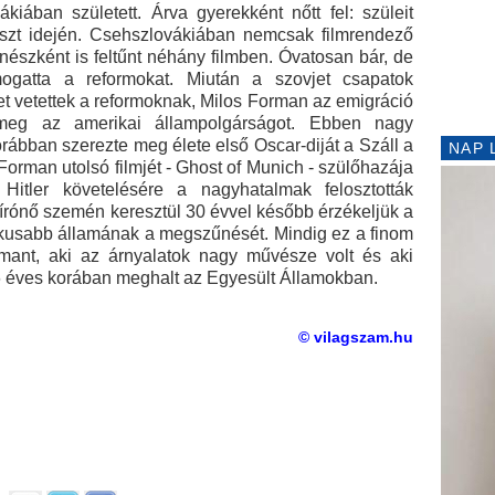
ában született. Árva gyerekként nőtt fel: szüleit
szt idején. Csehszlovákiában nemcsak filmrendező
zínészként is feltűnt néhány filmben. Óvatosan bár, de
mogatta a reformokat. Miután a szovjet csapatok
t vetettek a reformoknak, Milos Forman az emigráció
 meg az amerikai állampolgárságot. Ebben nagy
rábban szerezte meg élete első Oscar-diját a Száll a
NAP 
Forman utolsó filmjét - Ghost of Munich - szülőhazája
. Hitler követelésére a nagyhatalmak felosztották
írónő szemén keresztül 30 évvel később érzékeljük a
kusabb államának a megszűnését. Mindig ez a finom
rmant, aki az árnyalatok nagy művésze volt és aki
 éves korában meghalt az Egyesült Államokban.
© vilagszam.hu