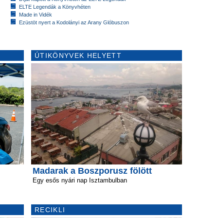
ELTE Legendák a Könyvhéten
Made in Vidék
Ezüstöt nyert a Kodolányi az Arany Glóbuszon
ÚTIKÖNYVEK HELYETT
Madarak a Boszporusz fölött
Egy esős nyári nap Isztambulban
RECIKLI