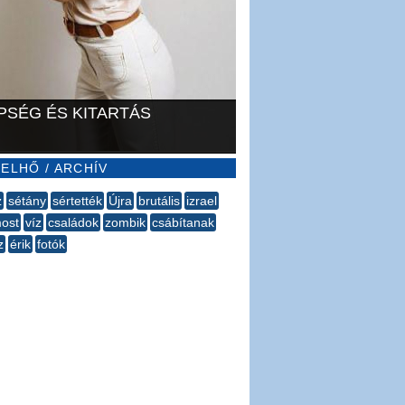
PSÉG ÉS KITARTÁS
ELHŐ / ARCHÍV
z
sétány
sértették
Újra
brutális
izrael
ost
víz
családok
zombik
csábítanak
z
érik
fotók