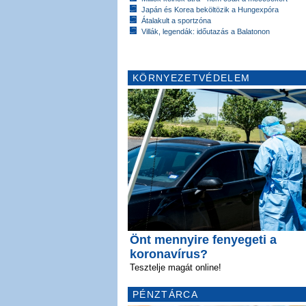
Japán és Korea beköltözik a Hungexpóra
Átalakult a sportzóna
Villák, legendák: időutazás a Balatonon
KÖRNYEZETVÉDELEM
Önt mennyire fenyegeti a
koronavírus?
Tesztelje magát online!
PÉNZTÁRCA