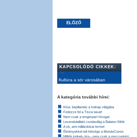
ELŐZŐ
KAPCSOLÓDÓ CIKKEK:
Kultúra a sör városában
A kategória további hírei:
Kína: bepillantás a holnap világába
Fedezze fel a Tisza-tavat!
Nem csak a tengerpart hívogat
Levendulaillatú csodavilág a Balaton fölött
A vb, ami milliárdokat termel
Élményekkel teli hétvége a MondoConon
Milliók kelnek útra - nem csak a meccsekért