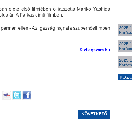
an élete első filmjében ő játszotta Mariko Yashida
ldalán A Farkas című filmben.
2025.1
perman ellen - Az igazság hajnala szuperhősfilmben
Karács
2025.1
Karács
© vilagszam.hu
2025.1
Karács
KÖZ
KÖVETKEZŐ