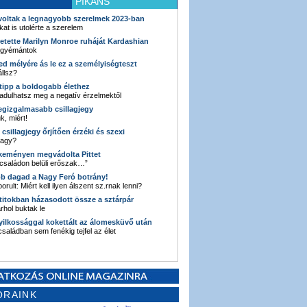
PIKÁNS
 voltak a legnagyobb szerelmek 2023-ban
kat is utolérte a szerelem
retette Marilyn Monroe ruháját Kardashian
 gyémántok
ked mélyére ás le ez a személyiségteszt
llsz?
i tipp a boldogabb élethez
adulhatsz meg a negatív érzelmektől
legizgalmasabb csillagjegy
k, miért!
3 csillagjegy őrjítően érzéki és szexi
vagy?
e keményen megvádolta Pittet
 családon belüli erőszak…”
bb dagad a Nagy Feró botrány!
orult: Miért kell ilyen álszent sz.rnak lenni?
 titokban házasodott össze a sztárpár
hol buktak le
yilkossággal kokettált az álomesküvő után
 családban sem fenékig tejfel az élet
ORAINK