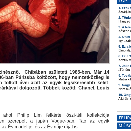
TOP
1. Ezek
Sztárjain
2. Tönk
Hiányzó
3. A lel
Készen á
4. 5 tut
Így szab
5. Ez a 
Elmondju
6. Ez a 
Köztük 
7. Joli
„Történt
ínésznő. Chibában született 1985-ben. Már 14
8. Tová
06-ban Párizsba költözött, hogy nemzetközileg is
Majka kib
 töltött évei alatt az egyik legsikeresebb kelet-
9. Nagy
márkával dolgozott. Többek között; Chanel, Louis
Nem akár
10. Öng
A királyi
hol Philip Lim felkérte őszi-téli kollekciója
en szerepelt a japán Vogue-ban. Tao az egyik
MŰS
az Év modellje, és az Év nője díjat is.