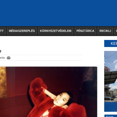
ETT
MÉDIASZEREPLÉS
KÖRNYEZETVÉDELEM
PÉNZTÁRCA
RECIKLI
KE
e
atás