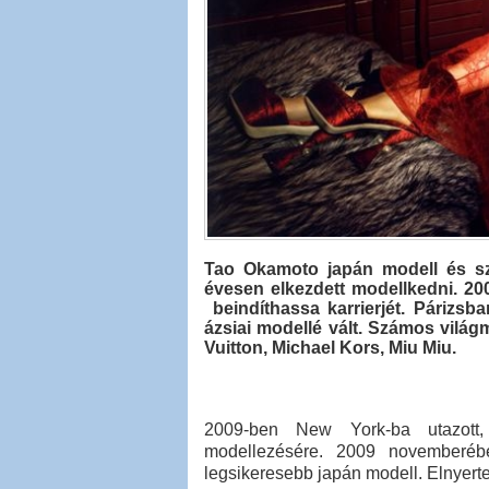
Tao Okamoto japán modell és sz
évesen elkezdett modellkedni. 20
beindíthassa karrierjét. Párizsban
ázsiai modellé vált. Számos világ
Vuitton, Michael Kors, Miu Miu.
2009-ben New York-ba utazott, a
modellezésére. 2009 novemberéb
legsikeresebb japán modell. Elnyerte 