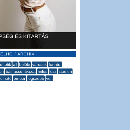
PSÉG ÉS KITARTÁS
ELHŐ / ARCHÍV
ettetik
all
belőle
városok
forintot
en
bálnacsontvázat
milos
lesz
stadion
olható
ember
legszebb
volt