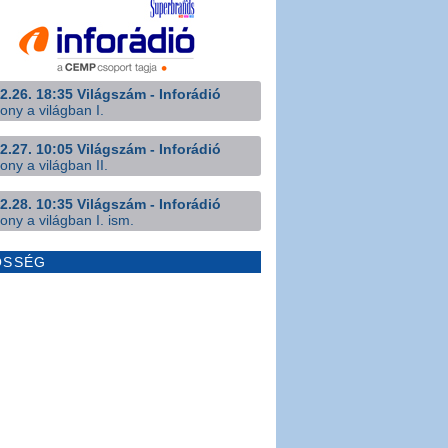
2.26. 18:35 Világszám - Inforádió
ony a világban I.
2.27. 10:05 Világszám - Inforádió
ony a világban II.
2.28. 10:35 Világszám - Inforádió
ony a világban I. ism.
ÖSSÉG