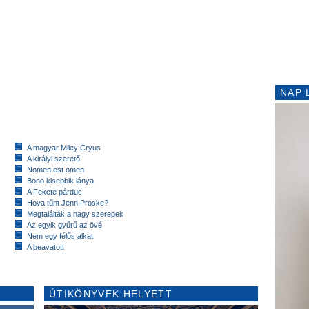
NAP 
A magyar Miley Cryus
A királyi szerető
Nomen est omen
Bono kisebbik lánya
A Fekete párduc
Hova tűnt Jenn Proske?
Megtalálták a nagy szerepek
Az egyik gyűrű az övé
Nem egy félős alkat
A beavatott
ÚTIKÖNYVEK HELYETT