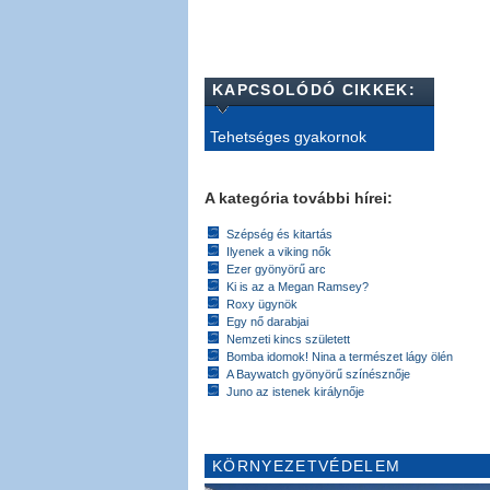
KAPCSOLÓDÓ CIKKEK:
Tehetséges gyakornok
A kategória további hírei:
Szépség és kitartás
Ilyenek a viking nők
Ezer gyönyörű arc
Ki is az a Megan Ramsey?
Roxy ügynök
Egy nő darabjai
Nemzeti kincs született
Bomba idomok! Nina a természet lágy ölén
A Baywatch gyönyörű színésznője
Juno az istenek királynője
KÖRNYEZETVÉDELEM