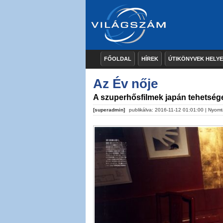
FŐOLDAL
HÍREK
ÚTIKÖNYVEK HELY
Az Év nője
A szuperhősfilmek japán tehetség
[superadmin]
publikálva: 2016-11-12 01:01:00 |
Nyomt