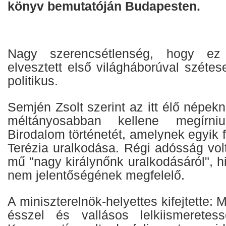
könyv bemutatóján Budapesten.
Nagy szerencsétlenség, hogy e
elvesztett első világháborúval szétese
politikus.
Semjén Zsolt szerint az itt élő népek
méltányosabban kellene megírn
Birodalom történetét, amelynek egyik 
Terézia uralkodása. Régi adósság vo
mű "nagy királynőnk uralkodásáról", h
nem jelentőségének megfelelő.
A miniszterelnök-helyettes kifejtette: 
ésszel és vallásos lelkiismeretess