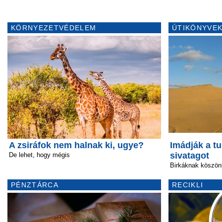
KÖRNYEZETVÉDELEM
ÚTIKÖNYVEK
A zsiráfok nem halnak ki, ugye?
Imádják a tu
sivatagot
De lehet, hogy mégis
Birkáknak köszön
PÉNZTÁRCA
RECIKLI