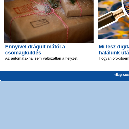
Ennyivel drágult mától a
Mi lesz digit
csomagküldés
halálunk ut
Az automatáknál sem változatlan a helyzet
Hogyan örökítsem 
vilagszam