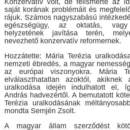
Konzervatív volt, de felismerte az id
saját korának problémáit és megfelel
rájuk. Számos nagyszabású intézkedés
egészségügy, az oktatás, vag
helyzetének javítása terén, mely
nevezhető konzervatív reformernek.
Hozzátette: Mária Terézia uralkodása
nemzeti ébredés, a magyar nemesség k
az európai viszonyokra. Mária Te
elválaszthatatlan azoktól, akiknek
uralkodása idején indulhatott el, 
András hadvezértől. A bemutatott köte
Terézia uralkodásának méltányosabb
mondta Semjén Zsolt.
A magyar állam szerződést kötö