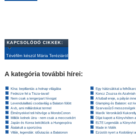
KAPCSOLÓDÓ CIKKEK:
Tévéfilm készül Mária Teréziáról
A kategória további hírei:
Kína: bepillantás a holnap világába
Egy hátizsákkal a felhőkarc
Fedezze fel a Tisza-tavat!
Koncz Zsuzsa és Azahriah
Nem csak a tengerpart hívogat
A futball ereje, a pályán inn
Levendulaillatú csodavilág a Balaton fölött
Glamping és Balaton: ezt ke
A vb, ami milliárdokat termel
Szarvasűző messzeségek
Élményekkel teli hétvége a MondoConon
Marék Veronikától Kukorell
Milliók kelnek útra - nem csak a meccsekért
Díjat kapott a Könyvhéten
Japán és Korea beköltözik a Hungexpóra
ELTE Legendák a Könyvhé
Átalakult a sportzóna
Made in Vidék
Villák, legendák: időutazás a Balatonon
Ezüstöt nyert a Kodolányi