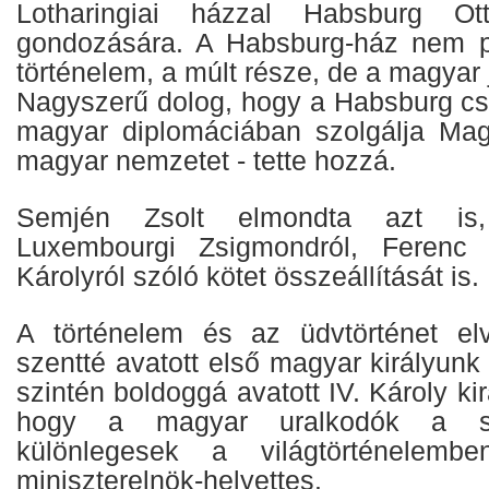
Lotharingiai házzal Habsburg Ot
gondozására. A Habsburg-ház nem 
történelem, a múlt része, de a magyar 
Nagyszerű dolog, hogy a Habsburg csa
magyar diplomáciában szolgálja Mag
magyar nemzetet - tette hozzá.
Semjén Zsolt elmondta azt is,
Luxembourgi Zsigmondról, Ferenc 
Károlyról szóló kötet összeállítását is.
A történelem és az üdvtörténet elv
szentté avatott első magyar királyunk
szintén boldoggá avatott IV. Károly kirá
hogy a magyar uralkodók a sza
különlegesek a világtörténelem
miniszterelnök-helyettes.